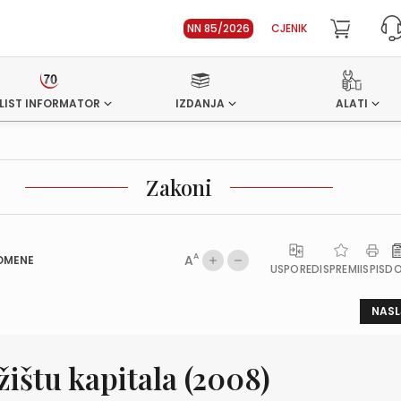
NN 85/2026
CJENIK
LIST INFORMATOR
IZDANJA
ALATI
Zakoni
A
A
OMENE
USPOREDI
SPREMI
ISPIS
D
NASL
žištu kapitala (2008)