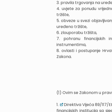
3. pravila trgovanja na uređ
4. uvjete za ponudu vrijedn
tržište,
5. obveze u svezi objavljiv
uređeno tržište,
6. zlouporabu tržišta,
7. pohranu financijskih 
instrumentima,
8. ovlasti i postupanje Hrv
Zakona.
(1) Ovim se Zakonom u pravn
1.
Direktiva Vijeća 89/117/E
financijskih institucija sa s