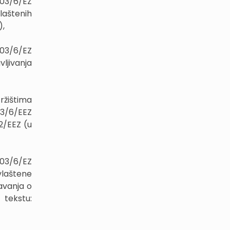
003/6/EZ
laštenih
),
003/6/EZ
ljivanja
ržištima
 93/6/EEZ
2/EEZ (u
003/6/EZ
vlaštene
avanja o
 tekstu: