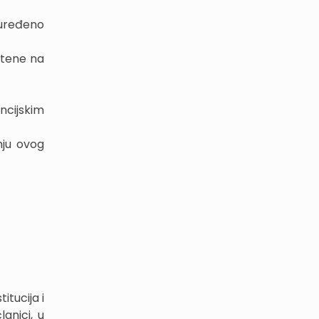
 uređeno
štene na
cijskim
nju ovog
itucija i
lanici, u