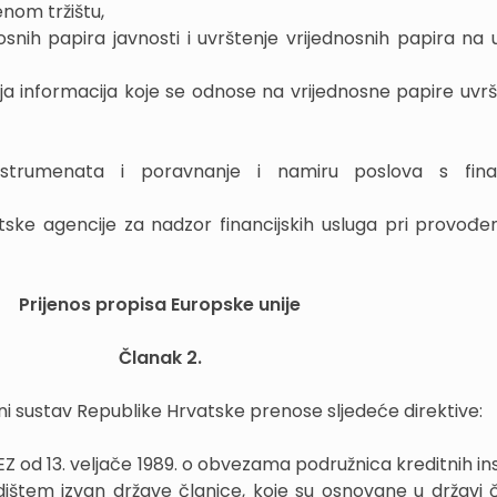
enom tržištu,
osnih papira javnosti i uvrštenje vrijednosnih papira na
anja informacija koje se odnose na vrijednosne papire uvr
instrumenata i poravnanje i namiru poslova s finan
atske agencije za nadzor financijskih usluga pri provođe
Prijenos propisa Europske unije
Članak 2.
i sustav Republike Hrvatske prenose sljedeće direktive:
EZ od 13. veljače 1989. o obvezama podružnica kreditnih inst
jedištem izvan države članice, koje su osnovane u državi č