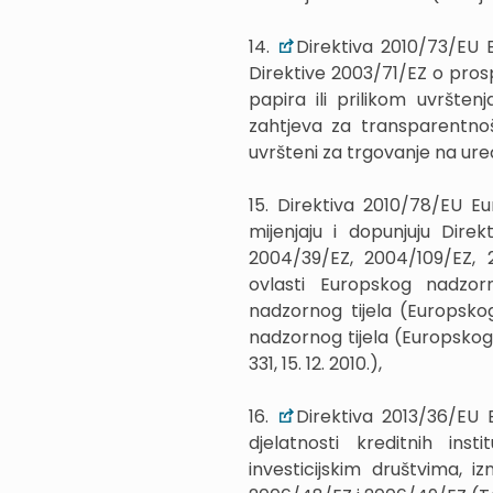
14.
Direktiva 2010/73/EU 
Direktive 2003/71/EZ o prosp
papira ili prilikom uvršten
zahtjeva za transparentnoš
uvršteni za trgovanje na uređen
15. Direktiva 2010/78/EU E
mijenjaju i dopunjuju Dire
2004/39/EZ, 2004/109/EZ,
ovlasti Europskog nadzor
nadzornog tijela (Europskog
nadzornog tijela (Europskog t
331, 15. 12. 2010.),
16.
Direktiva 2013/36/EU 
djelatnosti kreditnih ins
investicijskim društvima, i