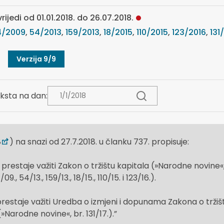
rijedi od 01.01.2018. do 26.07.2018.
4/2009
,
54/2013
,
159/2013
,
18/2015
,
110/2015
,
123/2016
,
131
Verzija 9/9
ksta na dan:
8
) na snazi od 27.7.2018. u članku 737. propisuje:
restaje važiti Zakon o tržištu kapitala (»Narodne novine«
9., 54/13., 159/13., 18/15., 110/15. i 123/16.).
staje važiti Uredba o izmjeni i dopunama Zakona o tržiš
»Narodne novine«, br. 131/17.).”