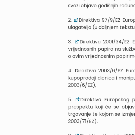
svezi objave godišnjih račun
2.
Direktiva 97/9/EZ Europ
ulagatelja (u daljnjem tekstu
3.
Direktiva 2001/34/EZ E
vrijednosnih papira na služb
o ovim vrijednosnim papirima
4. Direktiva 2003/6/EZ Eur
kupoprodaji dionica i manipu
2003/6/EZ),
5.
Direktiva Europskog 
prospektu koji će se objavi
trgovanje te kojom se izmjen
2003/71/EZ),