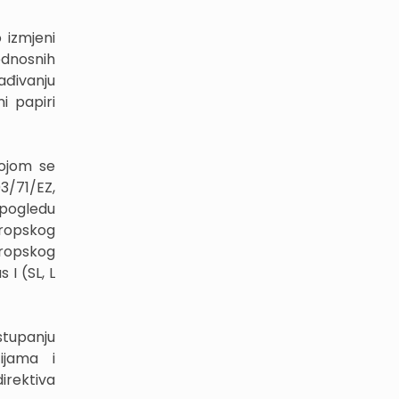
 izmjeni
ednosnih
ađivanju
i papiri
kojom se
3/71/EZ,
pogledu
ropskog
uropskog
 I (SL, L
stupanju
cijama i
irektiva