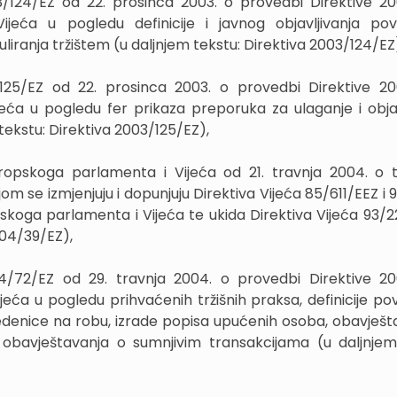
3/124/EZ od 22. prosinca 2003. o provedbi Direktive 2
jeća u pogledu definicije i javnog objavljivanja pov
puliranja tržištem (u daljnjem tekstu: Direktiva 2003/124/EZ
/125/EZ od 22. prosinca 2003. o provedbi Direktive 2
eća u pogledu fer prikaza preporuka za ulaganje i objav
tekstu: Direktiva 2003/125/EZ),
ropskoga parlamenta i Vijeća od 21. travnja 2004. o t
om se izmjenjuju i dopunjuju Direktiva Vijeća 85/611/EEZ i
pskoga parlamenta i Vijeća te ukida Direktiva Vijeća 93/2
004/39/EZ),
04/72/EZ od 29. travnja 2004. o provedbi Direktive 2
eća u pogledu prihvaćenih tržišnih praksa, definicije po
edenice na robu, izrade popisa upućenih osoba, obavješt
i obavještavanja o sumnjivim transakcijama (u daljnjem