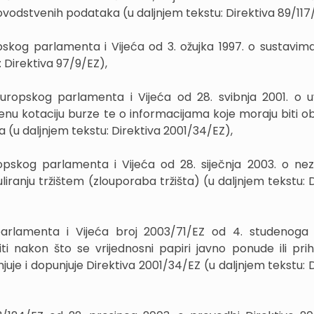
ovodstvenih podataka (u daljnjem tekstu: Direktiva 89/117
skog parlamenta i Vijeća od 3. ožujka 1997. o sustavima
: Direktiva 97/9/EZ),
uropskog parlamenta i Vijeća od 28. svibnja 2001. o u
enu kotaciju burze te o informacijama koje moraju biti ob
 (u daljnjem tekstu: Direktiva 2001/34/EZ),
opskog parlamenta i Vijeća od 28. siječnja 2003. o nez
liranju tržištem (zlouporaba tržišta) (u daljnjem tekstu: 
parlamenta i Vijeća broj 2003/71/EZ od 4. studenoga
ti nakon što se vrijednosni papiri javno ponude ili pri
juje i dopunjuje Direktiva 2001/34/EZ (u daljnjem tekstu: 