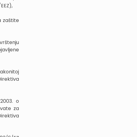
/EEZ),
 zaštite
vrštenju
javljene
akonitoj
Direktiva
 2003. o
hvate za
Direktiva