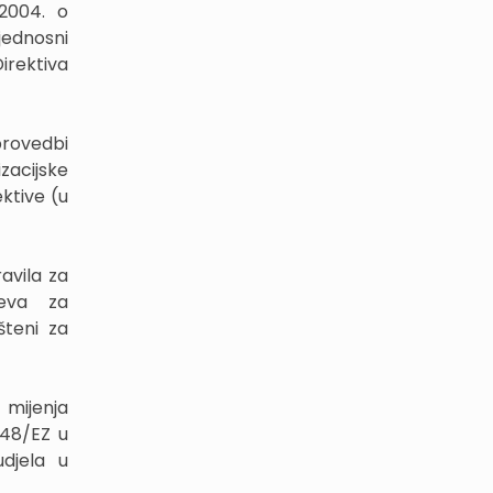
 2004. o
jednosni
irektiva
provedbi
zacijske
ektive (u
avila za
jeva za
šteni za
 mijenja
/48/EZ u
udjela u