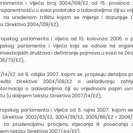
arlamenta i Vijeća broj 2004/109/EZ od 15. prosinca
nsparentnošću u svezi podataka o izdavateljima čiji su vri
e na uređenom tržištu kojom se mijenja i dopunjuje D
u: Direktiva 2004/109/EZ),
uropskog parlamenta i Vijeća od 10. kolovoza 2006. o 
pskog parlamenta i Vijeća koja se odnosi na organi
investicijskih društava i definiranje pojmova u svezi te Dir
006/73/EZ),
7/14/EZ od 8. ožujka 2007. kojom se propisuju detaljna pr
edbi Direktive 2004/109/EZ o usklađivanju zaht
ormacija o izdavateljima čiji su vrijednosni papiri uvr
u (u daljnjem tekstu: Direktiva 2007/14/EZ),
uropskog parlamenta i Vijeća od 5. rujna 2007. kojom se
 i Direktive 2002/83/EZ, 2004/39/EZ, 2005/68/EZ i 2006
a za prudencijalnu procjenu stjecanja ili povećanja 
njem tekstu: Direktiva 2007/44/EZ),