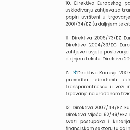
10. Direktiva Europskog p
usklađivanju zahtjeva za tra
papiri uvršteni u trgovanj
2001/34/EZ (u daljnjem tekst
11. Direktiva 2006/73/EZ E
Direktive 2004/39/EC Euro
zahtjeve i uvjete poslovanja 
daljnjem tekstu: Direktiva 2
12.
Direktiva Komisije 200
provedbu određenih odr
transparentnošću u vezi inf
trgovanje na uređenom tržišt
13. Direktiva 2007/44/EZ E
Direktiva Vijeća 92/49/EEZ
svezi postupaka i kriterij
financijskom sektoru (u dalj