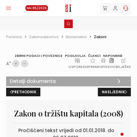
NN 85/2026
Početna
>
Zakonodavstvo
>
Nacionalno
>
Zakoni
ZBIRNI PODACI I POVEZNICE
POGLAVLJA
ČLANCI
NAPOMENE
A
A
USPOREDI
SPREMI
ISPIS
DOC
BILJEŠKE
Detalji dokumenta
PRETHODNIK
NASLJEDNIK
Zakon o tržištu kapitala (2008)
Pročišćeni tekst vrijedi od 01.01.2018. do