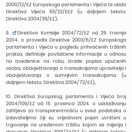
2000/12/EZ Europskoga parlamenta i Vijeća te ukida
Direktiva Vijeća 93/22/EEZ (u daljnjem tekstu:
Direktiva 2004/39/EZ),
9.
Direktiva Komisije 2004/72/EZ od 29. travnja
2004. o provedbi Direktive 2003/6/EZ Europskoga
parlamenta i Vijeća u pogledu prihvaćenih tržišnih
praksa, definicije povlaštene informacije u odnosu
na izvedenice na robu, izrade popisa upućenih
osoba, obavještavanja o transakcijama upravitelja i
obavještavanja o sumnjivim transakcijama (u
daljnjem tekstu: Direktiva 2004/72/EZ),
10. Direktiva Europskog parlamenta i Vijeća broj
2004/109/EZ od 15. prosinca 2004. o usklađivanju
zahtjeva za transparentnošću u svezi podataka o
izdavateljima čiji su vrijednosni papiri uvršteni u
trgovanje na uređenom tržištu kojom se mijenja i
dopunjuje Direktiva 2001/34/EZ (u daljnjem tekstu: