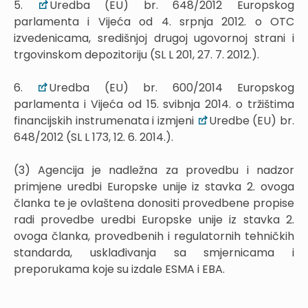
5.
Uredba (EU) br. 648/2012 Europskog
parlamenta i Vijeća od 4. srpnja 2012. o OTC
izvedenicama, središnjoj drugoj ugovornoj strani i
trgovinskom depozitoriju (SL L 201, 27. 7. 2012.).
6.
Uredba (EU) br. 600/2014 Europskog
parlamenta i Vijeća od 15. svibnja 2014. o tržištima
financijskih instrumenata i izmjeni
Uredbe (EU) br.
648/2012 (SL L 173, 12. 6. 2014.).
(3) Agencija je nadležna za provedbu i nadzor
primjene uredbi Europske unije iz stavka 2. ovoga
članka te je ovlaštena donositi provedbene propise
radi provedbe uredbi Europske unije iz stavka 2.
ovoga članka, provedbenih i regulatornih tehničkih
standarda, usklađivanja sa smjernicama i
preporukama koje su izdale ESMA i EBA.