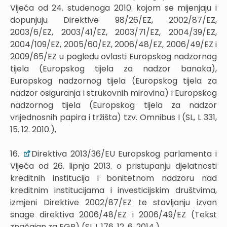
Vijeća od 24. studenoga 2010. kojom se mijenjaju i
dopunjuju Direktive 98/26/EZ, 2002/87/EZ,
2003/6/EZ, 2003/41/EZ, 2003/71/EZ, 2004/39/EZ,
2004/109/EZ, 2005/60/EZ, 2006/48/EZ, 2006/49/EZ i
2009/65/EZ u pogledu ovlasti Europskog nadzornog
tijela (Europskog tijela za nadzor banaka),
Europskog nadzornog tijela (Europskog tijela za
nadzor osiguranja i strukovnih mirovina) i Europskog
nadzornog tijela (Europskog tijela za nadzor
vrijednosnih papira i tržišta) tzv. Omnibus I (SL, L 331,
15. 12. 2010.),
16.
Direktiva 2013/36/EU Europskog parlamenta i
Vijeća od 26. lipnja 2013. o pristupanju djelatnosti
kreditnih institucija i bonitetnom nadzoru nad
kreditnim institucijama i investicijskim društvima,
izmjeni Direktive 2002/87/EZ te stavljanju izvan
snage direktiva 2006/48/EZ i 2006/49/EZ (Tekst
značajan za EGP) (SL L 176, 12. 6. 2014.),