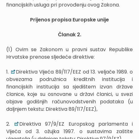
financijskih usluga pri provođenju ovog Zakona.
Prijenos propisa Europske unije
Članak 2.
(1) Ovim se Zakonom u pravni sustav Republike
Hrvatske prenose sljedeće direktive:
1.
Direktiva Vijeća 89/117/EEZ od 13. veljače 1989. o
obvezama podružnica kreditnih institucija i
financijskih institucija sa sjedištem izvan države
članice, koje su osnovane u državi članici, u svezi
objave godišnjih računovodstvenih podataka (u
daljnjem tekstu: Direktiva 89/117/EEZ),
2.
Direktiva 97/9/EZ Europskog parlamenta i
Vijeća od 3. ožujka 1997. o sustavima zaštite
ulagatelja (u daljnjem tekstu: Direktiva 97/9/EZ),