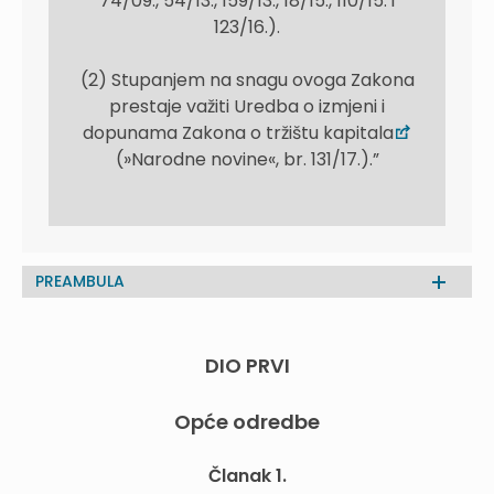
74/09., 54/13., 159/13., 18/15., 110/15. i
123/16.).
(2) Stupanjem na snagu ovoga Zakona
prestaje važiti Uredba o izmjeni i
dopunama Zakona o tržištu kapitala
(»Narodne novine«, br. 131/17.).”
PREAMBULA
DIO PRVI
Opće odredbe
Članak 1.