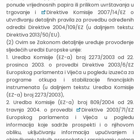
ponude vrijednosnih papira ili prilikom uvrštavanja u
trgovanje i
Direktive Komisije 2007/14/EZ o
utvrđivanju detaljnih pravila za provedbu određenih
odredbi Direktive 2004/109/EZ (u daljnjem tekstu:
Direktiva 2013/50/EU).
(2) Ovim se Zakonom detaljnije uređuje provođenje
sljedećih uredbi Europske unije:
1. Uredba Komisije (EZ-a) broj 2273/2003 od 22.
prosinca 2003. o provedbi Direktive 2003/6/EZ
Europskog parlamenta i Vijeća u pogledu izuzeća za
programe otkupa i stabilizacije financijskih
instrumenata (u daljnjem tekstu: Uredba Komisije
(EZ-a) broj 2273/2003),
2. Uredba Komisije (EZ-a) broj 809/2004 od 29.
travnja 2004. o provedbi
Direktive 2003/71/EZ
Europskog parlamenta i Vijeća u pogledu
informacija koje sadrže prospekti i o njihovom
obliku, uključivanju informacija upućivanjem i
objavljivanju takvih prospekata i raspisivanju oglasa