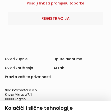
REGISTRACIJA
Uvjeti kupnje
Upute autorima
Uvjeti korištenja
AI Lab
Pravila zaštite privatnosti
Novi informator d.o.o.
Kneza Mislava 7/1
10000 Zagreb
Telefon: 01/4555-454
Kolačići i slične tehnologije
Telefaks: 01/4612-553