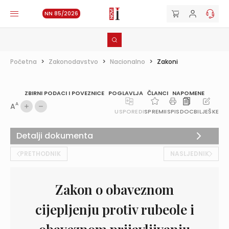
NN 85/2026
Početna
>
Zakonodavstvo
>
Nacionalno
>
Zakoni
ZBIRNI PODACI I POVEZNICE
POGLAVLJA
ČLANCI
NAPOMENE
A
A
USPOREDI
SPREMI
ISPIS
DOC
BILJEŠKE
Detalji dokumenta
PRETHODNIK
NASLJEDNIK
Zakon o obaveznom
cijepljenju protiv rubeole i