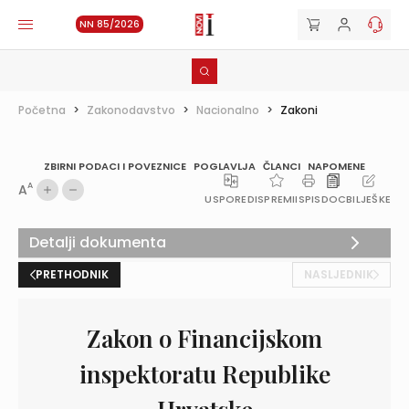
NN 85/2026
Početna
>
Zakonodavstvo
>
Nacionalno
>
Zakoni
ZBIRNI PODACI I POVEZNICE
POGLAVLJA
ČLANCI
NAPOMENE
A
A
USPOREDI
SPREMI
ISPIS
DOC
BILJEŠKE
Detalji dokumenta
PRETHODNIK
NASLJEDNIK
Zakon o Financijskom
inspektoratu Republike