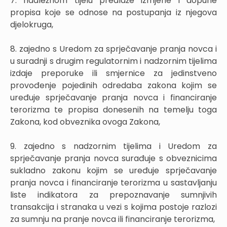
7. nadležnom tijelu predlaže izmjene i dopune
propisa koje se odnose na postupanja iz njegova
djelokruga,
8. zajedno s Uredom za sprječavanje pranja novca i
u suradnji s drugim regulatornim i nadzornim tijelima
izdaje preporuke ili smjernice za jedinstveno
provođenje pojedinih odredaba zakona kojim se
uređuje sprječavanje pranja novca i financiranje
terorizma te propisa donesenih na temelju toga
Zakona, kod obveznika ovoga Zakona,
9. zajedno s nadzornim tijelima i Uredom za
sprječavanje pranja novca surađuje s obveznicima
sukladno zakonu kojim se uređuje sprječavanje
pranja novca i financiranje terorizma u sastavljanju
liste indikatora za prepoznavanje sumnjivih
transakcija i stranaka u vezi s kojima postoje razlozi
za sumnju na pranje novca ili financiranje terorizma,