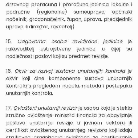
državnog proračuna i proračuna jedinica lokalne i
područne (regionalne) samouprave, općinski
načelnik, gradonačelnik, župan, uprava, predsjednik
uprave ili direktor, ravnatelj).
15.
Odgovorna osoba revidirane jedinice
je
rukovoditelj ustrojstvene jedinice u čijoj su
nadležnosti poslovi koji su predmet revizije.
16.
Okvir za razvoj sustava unutarnjih kontrola
je
okvir koji čine komponente sustava unutarnjih
kontrola s pregledom načela, metoda i postupaka
unutarnjih kontrola.
17.
Ovlašteni unutarnji revizor
je osoba koja je stekla
stručno ovlaštenje ministra financija za obavljanje
poslova unutarnje revizije u javnom sektoru ili
certifikat ovlaštenog unutarnjeg revizora koji izdaju
strukovne organizacije ovlaštene za certificiranje