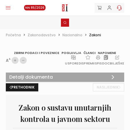
NN 85/2026
Početna
>
Zakonodavstvo
>
Nacionalno
>
Zakoni
ZBIRNI PODACI I POVEZNICE
POGLAVLJA
ČLANCI
NAPOMENE
A
A
USPOREDI
SPREMI
ISPIS
DOC
BILJEŠKE
Detalji dokumenta
PRETHODNIK
NASLJEDNIK
Zakon o sustavu unutarnjih
kontrola u javnom sektoru