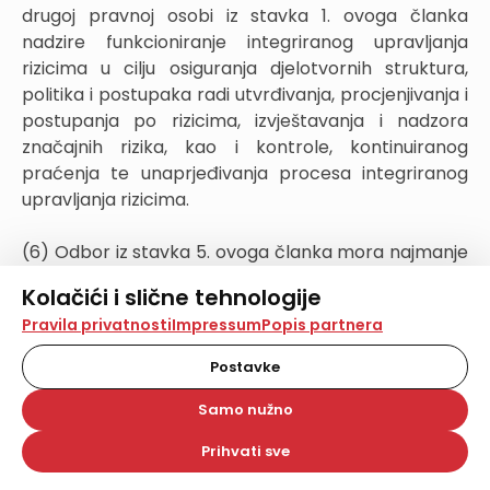
drugoj pravnoj osobi iz stavka 1. ovoga članka
nadzire funkcioniranje integriranog upravljanja
rizicima u cilju osiguranja djelotvornih struktura,
politika i postupaka radi utvrđivanja, procjenjivanja i
postupanja po rizicima, izvještavanja i nadzora
značajnih rizika, kao i kontrole, kontinuiranog
praćenja te unaprjeđivanja procesa integriranog
upravljanja rizicima.
(6) Odbor iz stavka 5. ovoga članka mora najmanje
jednom godišnje procijeniti primjenu politika i
Kolačići i slične tehnologije
strategija, kao i djelotvornost postupaka
Na našoj web stranici koristimo kolačiće i slične
Pravila privatnosti
Impressum
Popis partnera
integriranog upravljanja rizicima te dati preporuke
tehnologije za pohranu, čitanje i obradu informacija na
za unaprjeđenje integriranog upravljanja rizicima
vašem uređaju. Time poboljšavamo korisničko iskustvo,
Postavke
odgovornoj osobi trgovačkog društva ili druge
analiziramo promet na stranici te prikazujemo sadržaje i
oglase koji vas zanimaju. Korisnički profili mogu se kreirati
pravne osobe iz stavka 1. ovoga članka.
Samo nužno
na više web stranica i uređaja u tu svrhu. Naši partneri
također koriste ove tehnologije.
Prihvati sve
(7) Unutarnja revizija uspostavljena u trgovačkom
Odabirom opcije „Samo nužno“ prihvaćate samo one
kolačiće koji su potrebni za pravilno funkcioniranje naše
društvu i drugoj pravnoj osobi iz stavka 1. ovoga