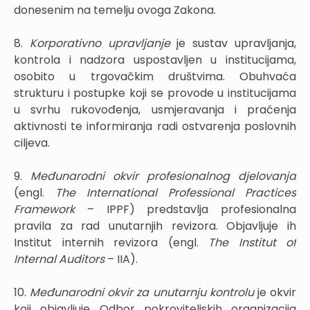
donesenim na temelju ovoga Zakona.
8.
Korporativno upravljanje
je sustav upravljanja,
kontrola i nadzora uspostavljen u institucijama,
osobito u trgovačkim društvima. Obuhvaća
strukturu i postupke koji se provode u institucijama
u svrhu rukovođenja, usmjeravanja i praćenja
aktivnosti te informiranja radi ostvarenja poslovnih
ciljeva.
9.
Međunarodni okvir profesionalnog djelovanja
(engl.
The International Professional Practices
Framework
– IPPF) predstavlja profesionalna
pravila za rad unutarnjih revizora. Objavljuje ih
Institut internih revizora (engl.
The Institut of
Internal Auditors
– IIA).
10.
Međunarodni okvir za unutarnju kontrolu
je okvir
koji objavljuje Odbor pokroviteljskih organizacija