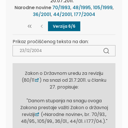
20.07.2011.
Narodne novine
70/1993
,
48/1995
,
105/1999
,
36/2001
,
44/2001
,
177/2004
Verzija 6/6
Prikaz pročišćenog teksta na dan:
Zakon o Državnom uredu za reviziju
(80/11
) na snazi od 21.7.2011. u članku
27. propisuje:
"Danom stupanja na snagu ovoga
Zakona prestaje važiti Zakon o državnoj
reviziji
(»Narodne novine«, br. 70/93.,
48/95., 105/99., 36/01., 44/01. i 177/04.)."