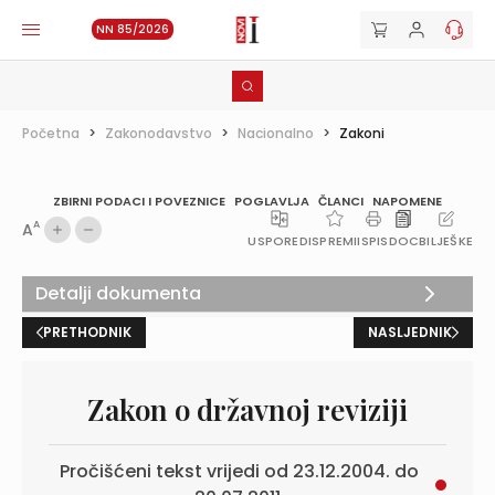
NN 85/2026
Početna
>
Zakonodavstvo
>
Nacionalno
>
Zakoni
ZBIRNI PODACI I POVEZNICE
POGLAVLJA
ČLANCI
NAPOMENE
A
A
USPOREDI
SPREMI
ISPIS
DOC
BILJEŠKE
Detalji dokumenta
PRETHODNIK
NASLJEDNIK
Zakon o državnoj reviziji
Pročišćeni tekst vrijedi od 23.12.2004. do