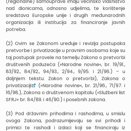
(regionalne) samouprave imaju većinsko vlasništvo
nad dionicama, odnosno udjelima, te korištenje
sredstava Europske unije i drugih međunarodnih
organizacija ili institucija za financiranje javnih
potreba.
(2) Ovim se Zakonom uređuje i revizija postupaka
pretvorbe i privatizacije u pravnim osobama koje su
taj postupak provele na temelju Zakona o pretvorbi
društvenih poduzeća (»Narodne novine«, br. 19/91.,
83/92., 84/92., 94/93., 2/94., 9/95. i 21/96.) – u
daljnjem tekstu: Zakon o pretvorbi), Zakona o
privatizaciji
(»Narodne novine«, br. 21/96., 71/97. i
16/98.), Zakona o društvenom kapitalu (»Službeni list
SFRJ« br. 84/89. i 46/90.) i posebnih zakona.
(3) Pod državnim prihodima i rashodima, u smislu
ovoga Zakona, podrazumijevaju se svi prihodi i
primici te rashodi i izdaci koji se financiraju iz