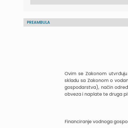
PREAMBULA
Ovim se Zakonom utvrđuju i
skladu sa Zakonom o vodama
gospodarstva), način određiv
obveza i naplate te druga pit
Financiranje vodnoga gospo