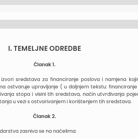
I. TEMELJNE ODREDBE
Članak 1.
zvori sredstava za financiranje poslova i namjena koj
 ostvaruje upravljanje ( u daljnjem tekstu: financiranj
anja stopa i visini tih sredstava, način utvrđivanja poje
anja u vezi s ostvarivanjem i korištenjem tih sredstava.
Članak 2.
darstva zasniva se na načelima: