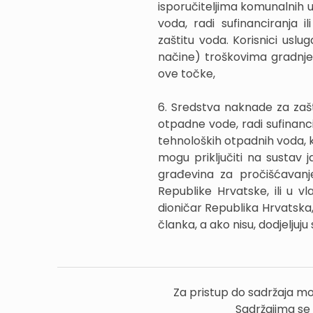
isporučiteljima komunalnih
voda, radi sufinanciranja 
zaštitu voda. Korisnici uslu
načine) troškovima gradnje 
ove točke,
6. Sredstva naknade za zašt
otpadne vode, radi sufinanci
tehnoloških otpadnih voda, 
mogu priključiti na sustav j
građevina za pročišćavanj
Republike Hrvatske, ili u vla
dioničar Republika Hrvatska
članka, a ako nisu, dodjeljuju 
Za pristup do sadržaja mo
Sadržajima se