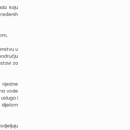
ada koju
dređenih
om,
enstvu u
odručju
stavi za
 njezine
jena vode
 usluga i
 dijelom
djeljuju