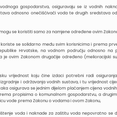
e vodnoga gospodarstva, osiguravaju se iz vodnih nakn
ustava odnosno onečišćivači voda te drugih sredstava o
 mogu se koristiti samo za namjene određene ovim Zakon
 koriste se solidarno među svim korisnicima i prema prv
publike Hrvatske, na vodnom području odnosno na p
da je ovim Zakonom drugačije određeno (melioracijski su
u vrijednost koju čine izdaci potrebni radi osiguranja
 izgradnje i održavanja vodnih sustava, i tu vrijednost ci
dataka osigurava se jednim dijelom plaćanjem cijena vodnih
prema propisima o komunalnom gospodarstvu, a drugim
nicu vode prema Zakonu o vodama i ovom Zakonu,
ištenje voda i naknade za zaštitu voda nepovratno se do