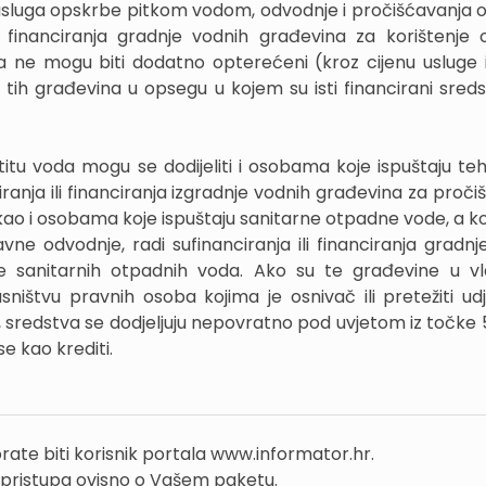
 usluga opskrbe pitkom vodom, odvodnje i pročišćavanja 
ili financiranja gradnje vodnih građevina za korištenje
ga ne mogu biti dodatno opterećeni (kroz cijenu usluge il
tih građevina u opsegu u kojem su isti financirani sreds
itu voda mogu se dodijeliti i osobama koje ispuštaju te
ranja ili financiranja izgradnje vodnih građevina za proči
kao i osobama koje ispuštaju sanitarne otpadne vode, a ko
avne odvodnje, radi sufinanciranja ili financiranja gradnj
e sanitarnih otpadnih voda. Ako su te građevine u vl
sništvu pravnih osoba kojima je osnivač ili pretežiti udje
, sredstva se dodjeljuju nepovratno pod uvjetom iz točke 
se kao krediti.
rate biti korisnik portala www.informator.hr.
 pristupa ovisno o Vašem paketu.