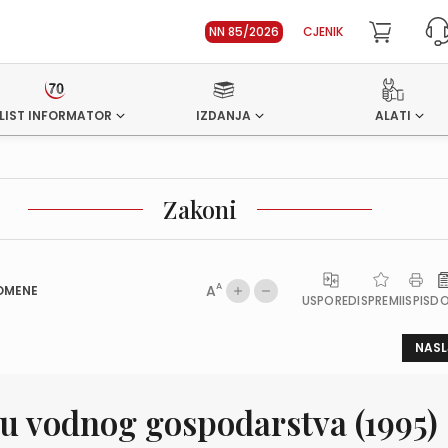
NN 85/2026
CJENIK
LIST INFORMATOR
IZDANJA
ALATI
Zakoni
A
A
OMENE
USPOREDI
SPREMI
ISPIS
D
NASL
ju vodnog gospodarstva (1995)