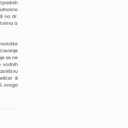
otpadnih
 odnosno
i na dr.
tvima iz
hnološke
šćavanje
je se ne
e vodnih
asništvu
ličar ili
5. ovoga