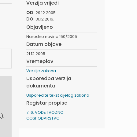
Verzija vrijedi
OD:
29.12.2005.
DO:
31.12.2016.
Objavljeno
Narodne novine 150/2005
Datum objave
21.12.2005.
Vremeplov
Verzije zakona
Usporedba verzija
dokumenta
:
Usporedite tekst cijelog zakona
Registar propisa
7.16. VODE I VODNO
),
GOSPODARSTVO