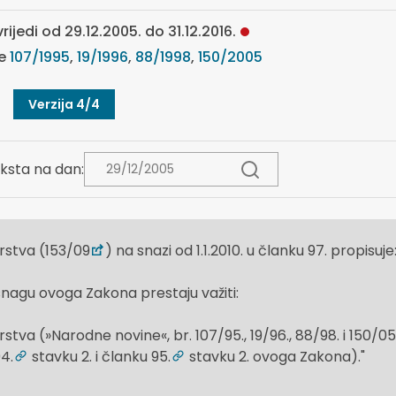
rijedi od 29.12.2005. do 31.12.2016.
ne
107/1995
,
19/1996
,
88/1998
,
150/2005
Verzija 4/4
ksta na dan:
rstva (153/09
) na snazi od 1.1.2010. u članku 97. propisuje
nagu ovoga Zakona prestaju važiti:
va (»Narodne novine«, br. 107/95., 19/96., 88/98. i 150/05.
4.
stavku 2. i članku 95.
stavku 2. ovoga Zakona)."