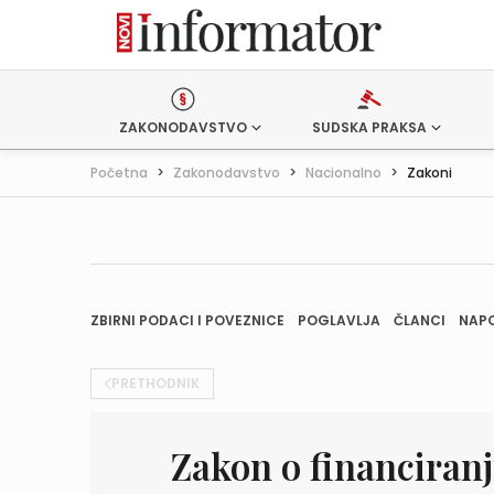
ZAKONODAVSTVO
SUDSKA PRAKSA
Početna
>
Zakonodavstvo
>
Nacionalno
>
Zakoni
ZBIRNI PODACI I POVEZNICE
POGLAVLJA
ČLANCI
NAP
PRETHODNIK
Zakon o financiran