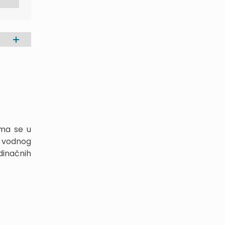
ima se u
e vodnog
dinačnih