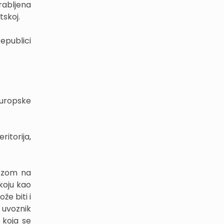
 rabljena
tskoj.
epublici
 Europske
ritorija,
rezom na
koju kao
e biti i
i uvoznik
 koja se