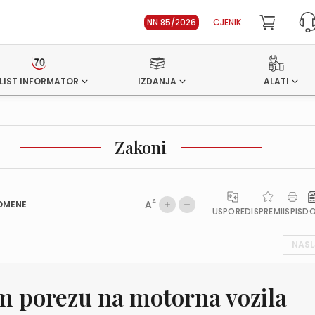
NN 85/2026
CJENIK
LIST INFORMATOR
IZDANJA
ALATI
Zakoni
A
A
OMENE
USPOREDI
SPREMI
ISPIS
D
NASL
 porezu na motorna vozila