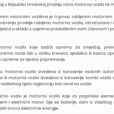
oji u Republici Hrvatskoj prodaju nova motorna vozila te 
ljenim motornim vozilima je trgovac rabljenim motornim 
dobrenja prodaje rabljena motorna vozila, obračunava i 
vješća u skladu s uvjetima predviđenim ovim Zakonom i p
.
orno vozilo koje sadrži opremu za smještaj, preno
rema može biti u obliku kreveta, sjedalica ili kauča, o
 i opreme za njezino pripremanje.
u motorna vozila izvedena iz karoserije osobnih auto
 ili motorna vozila izvedena iz karoserije kombi vozila s
nadležnog tijela registriraju kao teretna vozila.
trično vozilo je motorno vozilo koje za pogonske elem
m i električni motor čije se baterije, osim iz vlastitog 
kih izvora električne energije.