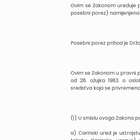
Ovim se Zakonom uređuje pl
posebni porez) namijenjena 
Posebni porez prihod je Dr
Ovim se Zakonom u pravni p
od 28. ožujka 1983. o osl
sredstva koja se privremeno u
(1) U smislu ovoga Zakona po
a) Carinski ured je ustrojst