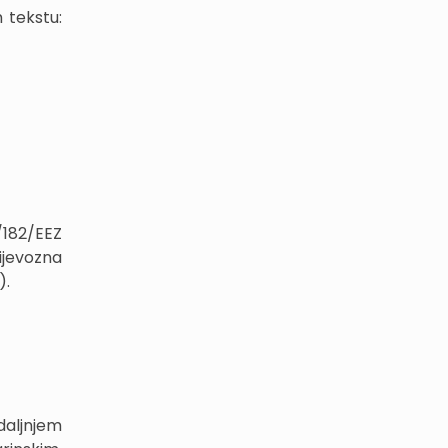
 tekstu:
/182/EEZ
ijevozna
).
daljnjem