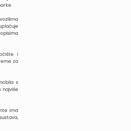
marke.
vozilima
uplaćuje
ropisima
ćište i
preme za
mobila s
 najviše
ente ima
sustava,