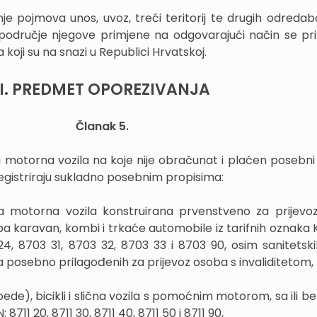
je pojmova unos, uvoz, treći teritorij te drugih odreda
odručje njegove primjene na odgovarajući način se pri
koji su na snazi u Republici Hrvatskoj.
II. PREDMET OPOREZIVANJA
Članak 5.
 motorna vozila na koje nije obračunat i plaćen posebni
registriraju sukladno posebnim propisima:
ala motorna vozila konstruirana prvenstveno za prijevo
ipa karavan, kombi i trkaće automobile iz tarifnih oznaka 
24, 8703 31, 8703 32, 8703 33 i 8703 90, osim sanitetskih
la posebno prilagođenih za prijevoz osoba s invaliditetom,
opede), bicikli i slična vozila s pomoćnim motorom, sa ili 
 8711 20, 8711 30, 8711 40, 8711 50 i 8711 90,