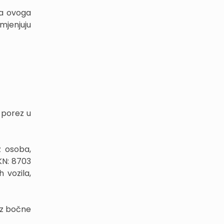
ba ovoga
mjenjuju
 porez u
z osoba,
KN: 8703
 vozila,
bez bočne