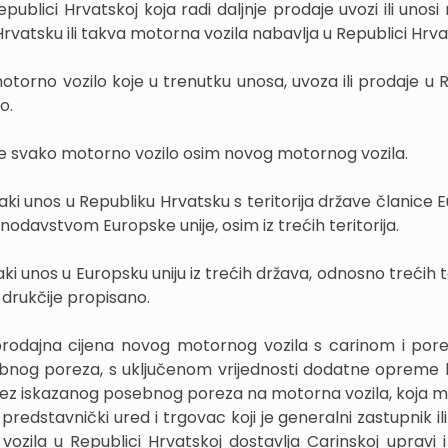
ublici Hrvatskoj koja radi daljnje prodaje uvozi ili unosi
rvatsku ili takva motorna vozila nabavlja u Republici Hrva
otorno vozilo koje u trenutku unosa, uvoza ili prodaje u R
o.
je svako motorno vozilo osim novog motornog vozila.
vaki unos u Republiku Hrvatsku s teritorija države članice
nodavstvom Europske unije, osim iz trećih teritorija.
ki unos u Europsku uniju iz trećih država, odnosno trećih te
drukčije propisano.
prodajna cijena novog motornog vozila s carinom i po
bnog poreza, s uključenom vrijednosti dodatne opreme 
 bez iskazanog posebnog poreza na motorna vozila, koja mož
 predstavnički ured i trgovac koji je generalni zastupnik il
zila u Republici Hrvatskoj dostavlja Carinskoj upravi i