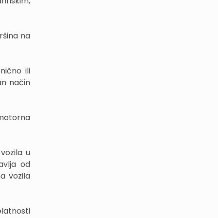
rinskim,
ršina na
ično ili
an način
i motorna
vozila u
avlja od
a vozila
latnosti