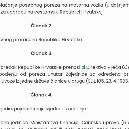
aćanje posebnog poreza na motorna vozila (u daljnjem
za uporabu na cestama u Republici Hrvatskoj.
Članak 2.
žavnog proračuna Republike Hrvatske.
Članak 3.
oredak Republike Hrvatske prenosi
Direktiva Vijeća 83
obođenju od poreza unutar Zajednice za određena pr
voze iz jedne države članice u drugu (SL L 105, 23. 4. 1983.
Članak 4.
jedini pojmovi imaju sljedeće značenje:
vena jedinica Ministarstva financija, Carinske uprave (u 