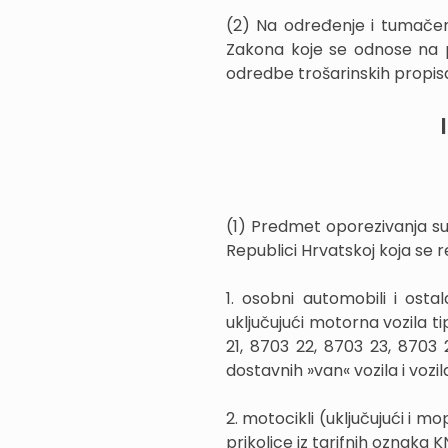
(2) Na određenje i tumačen
Zakona koje se odnose na p
odredbe trošarinskih propisa 
(1) Predmet oporezivanja su
Republici Hrvatskoj koja se 
1. osobni automobili i ost
uključujući motorna vozila t
21, 8703 22, 8703 23, 8703 
dostavnih »van« vozila i vozi
2. motocikli (uključujući i m
prikolice iz tarifnih oznaka KN: