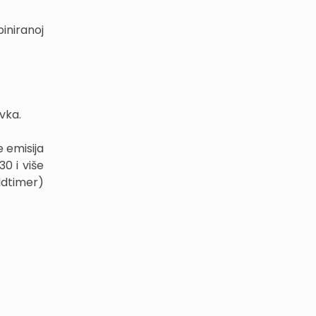
iniranoj
avka.
e emisija
0 i više
ldtimer)