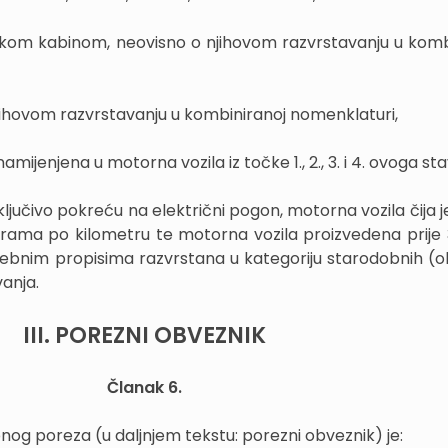
rukom kabinom, neovisno o njihovom razvrstavanju u komb
njihovom razvrstavanju u kombiniranoj nomenklaturi,
mijenjena u motorna vozila iz točke 1., 2., 3. i 4. ovoga st
ključivo pokreću na električni pogon, motorna vozila čija j
grama po kilometru te motorna vozila proizvedena prije 3
sebnim propisima razvrstana u kategoriju starodobnih (o
anja.
III. POREZNI OBVEZNIK
Članak 6.
og poreza (u daljnjem tekstu: porezni obveznik) je: