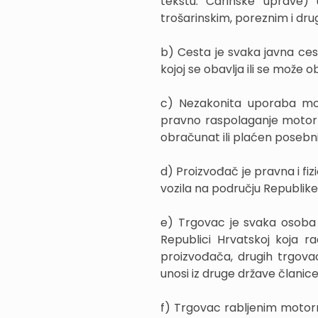
tekstu: Carinske uprave) u
trošarinskim, poreznim i drug
b) Cesta je svaka javna cest
kojoj se obavlja ili se može 
c) Nezakonita uporaba moto
pravno raspolaganje motorn
obračunat ili plaćen posebni
d) Proizvođač je pravna i fiz
vozila na području Republike
e) Trgovac je svaka osoba r
Republici Hrvatskoj koja ra
proizvođača, drugih trgovac
unosi iz druge države članice
f) Trgovac rabljenim motorn