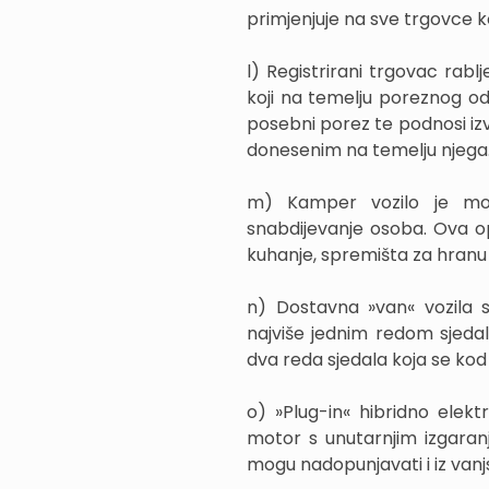
primjenjuje na sve trgovce k
l) Registrirani trgovac rab
koji na temelju poreznog o
posebni porez te podnosi iz
donesenim na temelju njega
m) Kamper vozilo je mot
snabdijevanje osoba. Ova op
kuhanje, spremišta za hranu
n) Dostavna »van« vozila s
najviše jednim redom sjedala
dva reda sjedala koja se kod 
o) »Plug-in« hibridno elek
motor s unutarnjim izgaranje
mogu nadopunjavati i iz vanjs