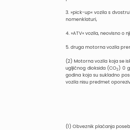
3. »pick-up« vozila s dvost
nomenklaturi,
4. »ATV« vozila, neovisno o 
5. druga motorna vozila prena
(2) Motorna vozila koja se is
ugljičnog dioksida (CO
) 0 
2
godina koja su sukladno po
vozila nisu predmet oporeziv
(1) Obveznik plaćanja posebn