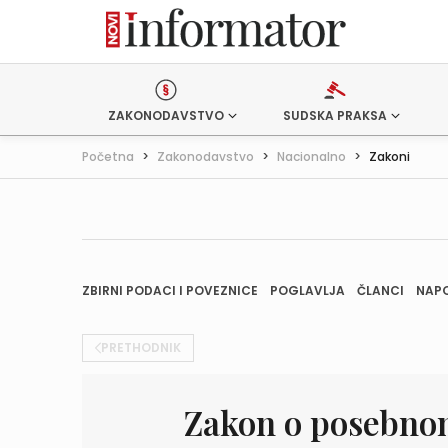
ZAKONODAVSTVO
SUDSKA PRAKSA
Početna
>
Zakonodavstvo
>
Nacionalno
>
Zakoni
ZBIRNI PODACI I POVEZNICE
POGLAVLJA
ČLANCI
NAP
PRETHODNIK
Zakon o posebnom