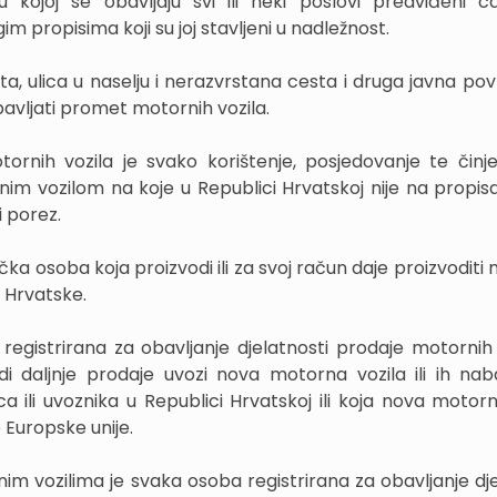
 kojoj se obavljaju svi ili neki poslovi predviđeni ca
im propisima koji su joj stavljeni u nadležnost.
a, ulica u naselju i nerazvrstana cesta i druga javna pov
obavljati promet motornih vozila.
rnih vozila je svako korištenje, posjedovanje te činjen
im vozilom na koje u Republici Hrvatskoj nije na propis
 porez.
ička osoba koja proizvodi ili za svoj račun daje proizvodit
 Hrvatske.
egistrirana za obavljanje djelatnosti prodaje motornih 
di daljnje prodaje uvozi nova motorna vozila ili ih nab
a ili uvoznika u Republici Hrvatskoj ili koja nova motorn
 Europske unije.
im vozilima je svaka osoba registrirana za obavljanje dje