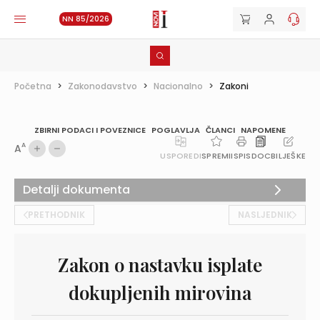
NN 85/2026
Početna
>
Zakonodavstvo
>
Nacionalno
>
Zakoni
ZBIRNI PODACI I POVEZNICE
POGLAVLJA
ČLANCI
NAPOMENE
A
A
USPOREDI
SPREMI
ISPIS
DOC
BILJEŠKE
Detalji dokumenta
PRETHODNIK
NASLJEDNIK
Zakon o nastavku isplate
dokupljenih mirovina