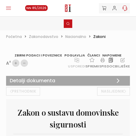
NN 85/2026
Početna
>
Zakonodavstvo
>
Nacionalno
>
Zakoni
ZBIRNI PODACI I POVEZNICE
POGLAVLJA
ČLANCI
NAPOMENE
A
A
USPOREDI
SPREMI
ISPIS
DOC
BILJEŠKE
Detalji dokumenta
PRETHODNIK
NASLJEDNIK
Zakon o sustavu domovinske
sigurnosti