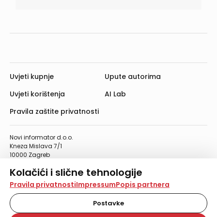
Uvjeti kupnje
Upute autorima
Uvjeti korištenja
AI Lab
Pravila zaštite privatnosti
Novi informator d.o.o.
Kneza Mislava 7/1
10000 Zagreb
Telefon: 01/4555-454
Kolačići i slične tehnologije
Telefaks: 01/4612-553
info@informator.hr
Na našoj web stranici koristimo kolačiće i slične
Pravila privatnosti
Impressum
Popis partnera
tehnologije za pohranu, čitanje i obradu informacija na
vašem uređaju. Time poboljšavamo korisničko iskustvo,
Postavke
PRATITE NAS:
analiziramo promet na stranici te prikazujemo sadržaje i