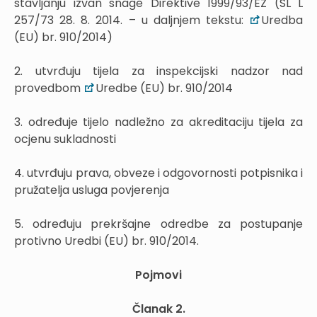
stavljanju izvan snage Direktive 1999/93/EZ (SL L
257/73 28. 8. 2014. – u daljnjem tekstu:
Uredba
(EU) br. 910/2014)
2. utvrđuju tijela za inspekcijski nadzor nad
provedbom
Uredbe (EU) br. 910/2014
3. određuje tijelo nadležno za akreditaciju tijela za
ocjenu sukladnosti
4. utvrđuju prava, obveze i odgovornosti potpisnika i
pružatelja usluga povjerenja
5. određuju prekršajne odredbe za postupanje
protivno Uredbi (EU) br. 910/2014.
Pojmovi
Članak 2.