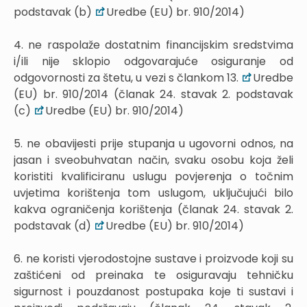
podstavak (b)
Uredbe (EU) br. 910/2014)
4. ne raspolaže dostatnim financijskim sredstvima
i/ili nije sklopio odgovarajuće osiguranje od
odgovornosti za štetu, u vezi s člankom 13.
Uredbe
(EU) br. 910/2014 (članak 24. stavak 2. podstavak
(c)
Uredbe (EU) br. 910/2014)
5. ne obavijesti prije stupanja u ugovorni odnos, na
jasan i sveobuhvatan način, svaku osobu koja želi
koristiti kvalificiranu uslugu povjerenja o točnim
uvjetima korištenja tom uslugom, uključujući bilo
kakva ograničenja korištenja (članak 24. stavak 2.
podstavak (d)
Uredbe (EU) br. 910/2014)
6. ne koristi vjerodostojne sustave i proizvode koji su
zaštićeni od preinaka te osiguravaju tehničku
sigurnost i pouzdanost postupaka koje ti sustavi i