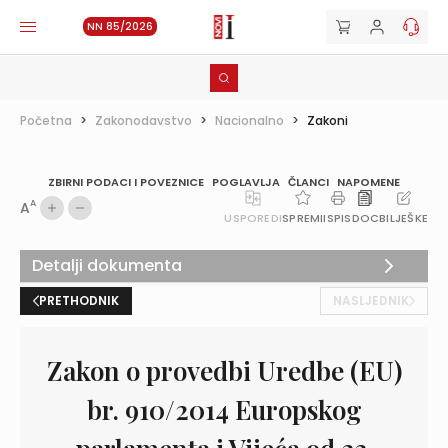
NN 85/2026
Početna
>
Zakonodavstvo
>
Nacionalno
>
Zakoni
ZBIRNI PODACI I POVEZNICE
POGLAVLJA
ČLANCI
NAPOMENE
A
A
USPOREDI
SPREMI
ISPIS
DOC
BILJEŠKE
Detalji dokumenta
PRETHODNIK
NASLJEDNIK
Zakon o provedbi Uredbe (EU)
br. 910/2014 Europskog