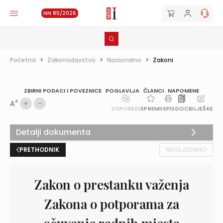
NN 85/2026
Početna
>
Zakonodavstvo
>
Nacionalno
>
Zakoni
ZBIRNI PODACI I POVEZNICE
POGLAVLJA
ČLANCI
NAPOMENE
A
A
USPOREDI
SPREMI
ISPIS
DOC
BILJEŠKE
Detalji dokumenta
PRETHODNIK
NASLJEDNIK
Zakon o prestanku važenja
Zakona o potporama za