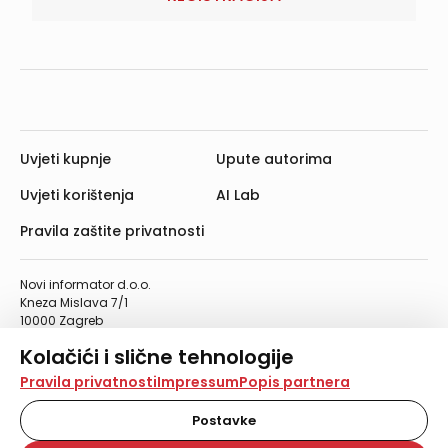
Uvjeti kupnje
Upute autorima
Uvjeti korištenja
AI Lab
Pravila zaštite privatnosti
Novi informator d.o.o.
Kneza Mislava 7/1
10000 Zagreb
Telefon: 01/4555-454
Kolačići i slične tehnologije
Telefaks: 01/4612-553
info@informator.hr
Na našoj web stranici koristimo kolačiće i slične
Pravila privatnosti
Impressum
Popis partnera
tehnologije za pohranu, čitanje i obradu informacija na
vašem uređaju. Time poboljšavamo korisničko iskustvo,
Postavke
PRATITE NAS:
analiziramo promet na stranici te prikazujemo sadržaje i