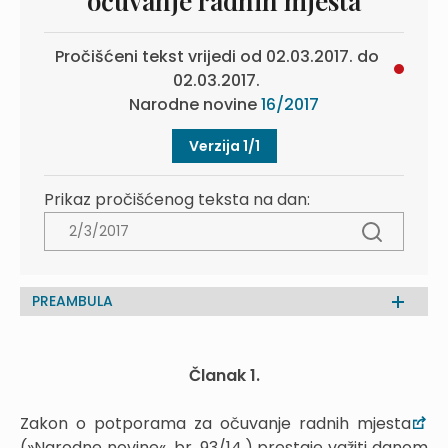
očuvanje radnih mjesta
Pročišćeni tekst vrijedi od 02.03.2017. do
02.03.2017.
Narodne novine
16/2017
Verzija 1/1
Prikaz pročišćenog teksta na dan:
PREAMBULA
Članak 1.
Zakon o potporama za očuvanje radnih mjesta
(»Narodne novine«, br. 93/14.) prestaje važiti danom