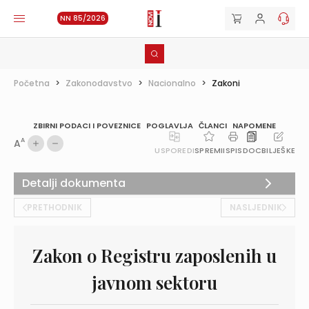
NN 85/2026
Početna
>
Zakonodavstvo
>
Nacionalno
>
Zakoni
ZBIRNI PODACI I POVEZNICE
POGLAVLJA
ČLANCI
NAPOMENE
A
A
USPOREDI
SPREMI
ISPIS
DOC
BILJEŠKE
Detalji dokumenta
PRETHODNIK
NASLJEDNIK
Zakon o Registru zaposlenih u
javnom sektoru