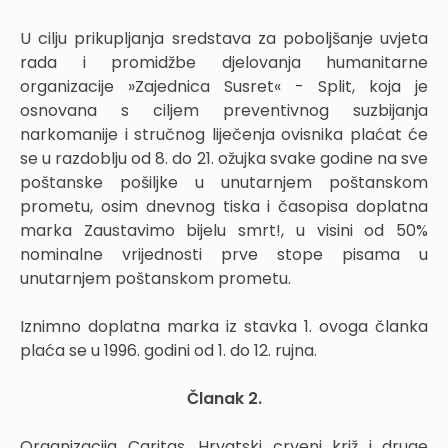
U cilju prikupljanja sredstava za poboljšanje uvjeta
rada i promidžbe djelovanja humanitarne
organizacije »Zajednica Susret« - Split, koja je
osnovana s ciljem preventivnog suzbijanja
narkomanije i stručnog liječenja ovisnika plaćat će
se u razdoblju od 8. do 21. ožujka svake godine na sve
poštanske pošiljke u unutarnjem poštanskom
prometu, osim dnevnog tiska i časopisa doplatna
marka Zaustavimo bijelu smrt!, u visini od 50%
nominalne vrijednosti prve stope pisama u
unutarnjem poštanskom prometu.
Iznimno doplatna marka iz stavka 1. ovoga članka
plaća se u 1996. godini od 1. do 12. rujna.
Članak 2.
Organizacija Caritas, Hrvatski crveni križ i druge