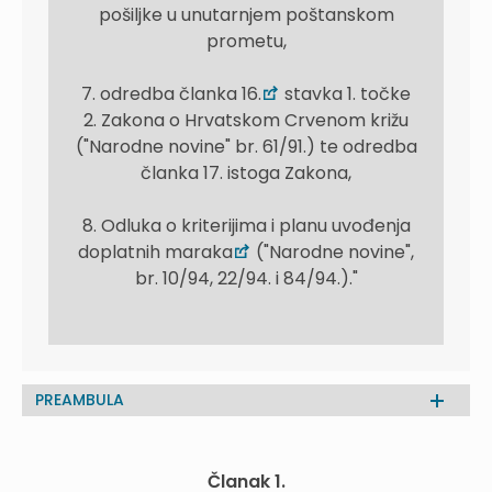
pošiljke u unutarnjem poštanskom
prometu,
7. odredba članka 16.
stavka 1. točke
2. Zakona o Hrvatskom Crvenom križu
("Narodne novine" br. 61/91.) te odredba
članka 17. istoga Zakona,
8. Odluka o kriterijima i planu uvođenja
doplatnih maraka
("Narodne novine",
br. 10/94, 22/94. i 84/94.)."
PREAMBULA
Članak 1.