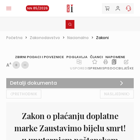
NN 85/2026
Početna
>
Zakonodavstvo
>
Nacionalno
>
Zakoni
ZBIRNI PODACI I POVEZNICE
POGLAVLJA
ČLANCI
NAPOMENE
A
A
USPOREDI
SPREMI
ISPIS
DOC
BILJEŠKE
Detalji dokumenta
PRETHODNIK
NASLJEDNIK
Zakon o plaćanju doplatne
marke Zaustavimo bijelu smrt!