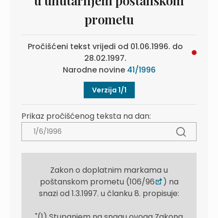
u unutarnjem poštanskom
prometu
Pročišćeni tekst vrijedi od 01.06.1996. do
28.02.1997.
Narodne novine
41/1996
Verzija 1/1
Prikaz pročišćenog teksta na dan:
Zakon o doplatnim markama u
poštanskom prometu (106/96
) na
snazi od 1.3.1997. u članku 8. propisuje:
"(1) Stupanjem na snagu ovoga Zakona