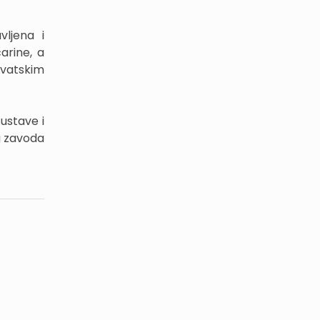
vljena i
carine, a
vatskim
ustave i
g zavoda