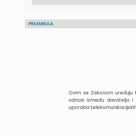
PREAMBULA
Ovim se Zakonom uređuju tele
odnosi između davatelja i k
uporaba telekomunikacijskih 