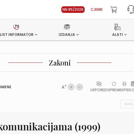
NN 85/2026
CJENIK
LIST INFORMATOR
IZDANJA
ALATI
Zakoni
A
A
OMENE
USPOREDI
SPREMI
ISPIS
D
NASL
ekomunikacijama (1999)