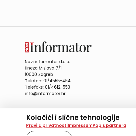
Novi informator d.o.o.
Kneza Mislava 7/1
10000 Zagreb
Telefon: 01/4555-454
Telefaks: 01/4612-553
info@informator.hr
PRATITE NAS:
Kolačići i slične tehnologije
Na našoj web stranici koristimo kolačiće i slične te
Pravila privatnosti
Impressum
Popis partnera
analiziramo promet na stranici te prikazujemo sadržaje
također koriste ove tehnologije.