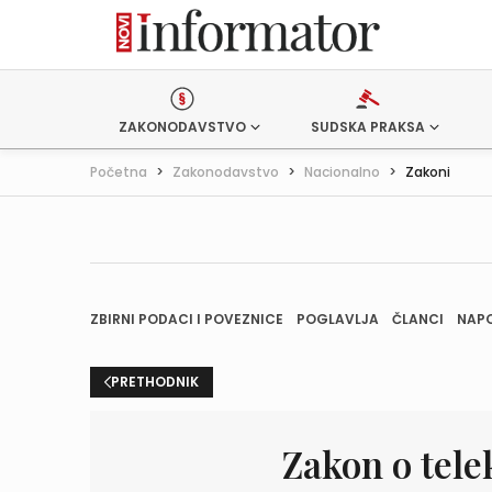
ZAKONODAVSTVO
SUDSKA PRAKSA
Početna
>
Zakonodavstvo
>
Nacionalno
>
Zakoni
ZBIRNI PODACI I POVEZNICE
POGLAVLJA
ČLANCI
NAP
PRETHODNIK
Zakon o tel