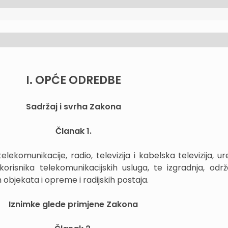
I. OPĆE ODREDBE
Sadržaj i svrha Zakona
Članak 1.
komunikacije, radio, televizija i kabelska televizija, ur
orisnika telekomunikacijskih usluga, te izgradnja, održ
objekata i opreme i radijskih postaja.
Iznimke glede primjene Zakona