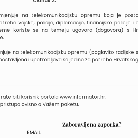
Članak 2.
jenjuje na telekomunikacijsku opremu koja je posta
rebe vojske, policije, diplomacije, financijske policije i 
reme koriste se na temelju ugovora (dogovora) s Hr
e.
njuje na telekomunikacijsku opremu (poglavito radijske s
postavljena i upotrebljava se jedino za potrebe Hrvatsko
rate biti korisnik portala www.informator.hr.
 pristupa ovisno o Vašem paketu.
Zaboravljena zaporka?
EMAIL