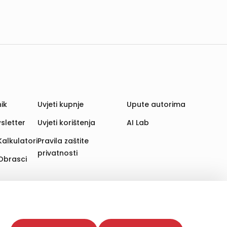
ik
Uvjeti kupnje
Upute autorima
sletter
Uvjeti korištenja
AI Lab
Kalkulatori
Pravila zaštite
privatnosti
Obrasci
aju. Time poboljšavamo korisničko iskustvo,
 više web stranica i uređaja u tu svrhu. Naši partneri