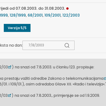
rijedi od 07.08.2003. do 31.08.2003.
1999
,
128/1999
,
68/2001
,
109/2001
,
122/2003
Verzija 5/5
ksta na dan:
2/03
) na snazi od 7.8.2003. u članku 123. propisuje:
 prestaju važiti odredbe Zakona o telekomunikacijama
/01. i 109/01.), osim odredaba Glave XII. »Radio i televizija«.
2/03
) na snazi od 7.8.2003., primjenjuje se od 1.9.2009.