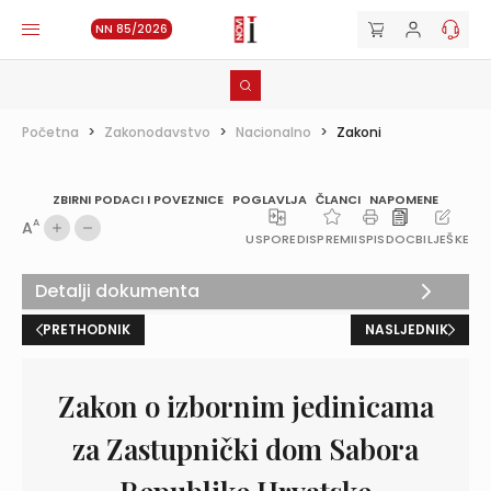
NN 85/2026
Početna
>
Zakonodavstvo
>
Nacionalno
>
Zakoni
ZBIRNI PODACI I POVEZNICE
POGLAVLJA
ČLANCI
NAPOMENE
A
A
USPOREDI
SPREMI
ISPIS
DOC
BILJEŠKE
Detalji dokumenta
PRETHODNIK
NASLJEDNIK
Zakon o izbornim jedinicama
za Zastupnički dom Sabora