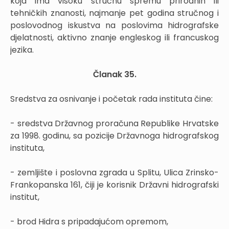
koja ima visoku stručnu spremu prirodnih ili
tehničkih znanosti, najmanje pet godina stručnog i
poslovodnog iskustva na poslovima hidrografske
djelatnosti, aktivno znanje engleskog ili francuskog
jezika.
Članak 35.
Sredstva za osnivanje i početak rada instituta čine:
- sredstva Državnog proračuna Republike Hrvatske
za 1998. godinu, sa pozicije Državnoga hidrografskog
instituta,
- zemljište i poslovna zgrada u Splitu, Ulica Zrinsko-
Frankopanska 161, čiji je korisnik Državni hidrografski
institut,
- brod Hidra s pripadajućom opremom,