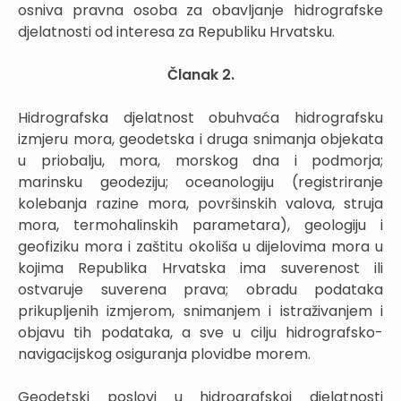
osniva pravna osoba za obavljanje hidrografske
djelatnosti od interesa za Republiku Hrvatsku.
Članak 2.
Hidrografska djelatnost obuhvaća hidrografsku
izmjeru mora, geodetska i druga snimanja objekata
u priobalju, mora, morskog dna i podmorja;
marinsku geodeziju; oceanologiju (registriranje
kolebanja razine mora, površinskih valova, struja
mora, termohalinskih parametara), geologiju i
geofiziku mora i zaštitu okoliša u dijelovima mora u
kojima Republika Hrvatska ima suverenost ili
ostvaruje suverena prava; obradu podataka
prikupljenih izmjerom, snimanjem i istraživanjem i
objavu tih podataka, a sve u cilju hidrografsko-
navigacijskog osiguranja plovidbe morem.
Geodetski poslovi u hidrografskoj djelatnosti