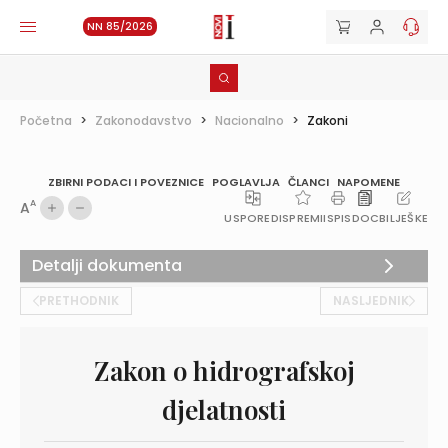
NN 85/2026
Početna
>
Zakonodavstvo
>
Nacionalno
>
Zakoni
ZBIRNI PODACI I POVEZNICE
POGLAVLJA
ČLANCI
NAPOMENE
A
A
USPOREDI
SPREMI
ISPIS
DOC
BILJEŠKE
Detalji dokumenta
PRETHODNIK
NASLJEDNIK
Zakon o hidrografskoj
djelatnosti