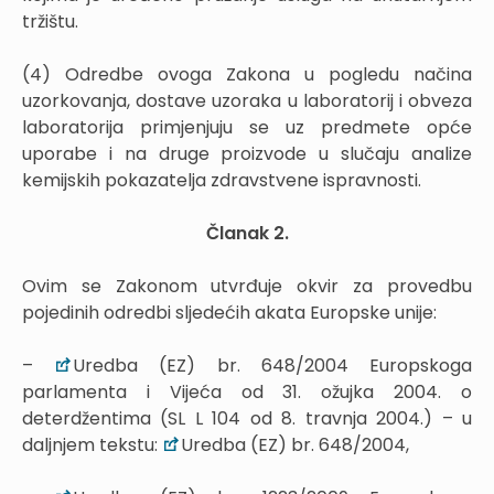
tržištu.
(4) Odredbe ovoga Zakona u pogledu načina
uzorkovanja, dostave uzoraka u laboratorij i obveza
laboratorija primjenjuju se uz predmete opće
uporabe i na druge proizvode u slučaju analize
kemijskih pokazatelja zdravstvene ispravnosti.
Članak 2.
Ovim se Zakonom utvrđuje okvir za provedbu
pojedinih odredbi sljedećih akata Europske unije:
–
Uredba (EZ) br. 648/2004 Europskoga
parlamenta i Vijeća od 31. ožujka 2004. o
deterdžentima (SL L 104 od 8. travnja 2004.) – u
daljnjem tekstu:
Uredba (EZ) br. 648/2004,