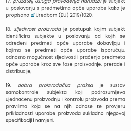
17.
pružatelj usluga provođenja narudžbi
je subjekt
u poslovanju s predmetima opće uporabe kako je
propisano
Uredbom (EU) 2019/1020,
18.
sljedivost proizvoda
je postupak kojim subjekt
identificira subjekte u poslovanju od kojih se
određeni predmeti opće uporabe dobavljaju i
kojima se predmeti opće uporabe isporučuju,
odnosno mogućnost sljedivosti i praćenja predmeta
opće uporabe kroz sve faze proizvodnje, prerade i
distribucije,
19.
dobra proizvođačka praksa
je sustav
samokontrole subjekta koji podrazumijeva
ujednačenu proizvodnju i kontrolu proizvoda prema
pravilima koja se na njih odnose te provjeru
prikladnosti uporabe proizvoda sukladno njegovoj
specifikaciji i namjeni.