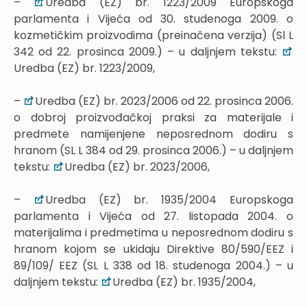
–
Uredba (EZ) br. 1223/2009 Europskoga
parlamenta i Vijeća od 30. studenoga 2009. o
kozmetičkim proizvodima (preinačena verzija) (Sl L
342 od 22. prosinca 2009.) – u daljnjem tekstu:
Uredba (EZ) br. 1223/2009,
–
Uredba (EZ) br. 2023/2006 od 22. prosinca 2006.
o dobroj proizvođačkoj praksi za materijale i
predmete namijenjene neposrednom dodiru s
hranom (SL L 384 od 29. prosinca 2006.) – u daljnjem
tekstu:
Uredba (EZ) br. 2023/2006,
–
Uredba (EZ) br. 1935/2004 Europskoga
parlamenta i Vijeća od 27. listopada 2004. o
materijalima i predmetima u neposrednom dodiru s
hranom kojom se ukidaju Direktive 80/590/EEZ i
89/109/ EEZ (SL L 338 od 18. studenoga 2004.) – u
daljnjem tekstu:
Uredba (EZ) br. 1935/2004,