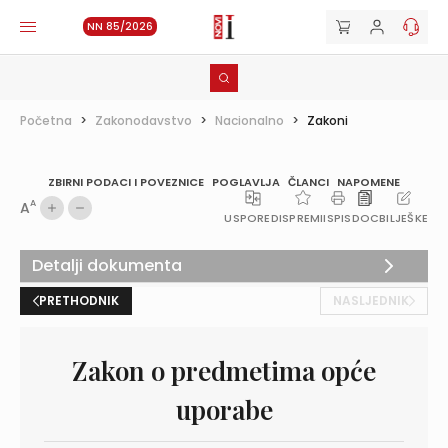
NN 85/2026
Početna
>
Zakonodavstvo
>
Nacionalno
>
Zakoni
ZBIRNI PODACI I POVEZNICE
POGLAVLJA
ČLANCI
NAPOMENE
A
A
USPOREDI
SPREMI
ISPIS
DOC
BILJEŠKE
Detalji dokumenta
PRETHODNIK
NASLJEDNIK
Zakon o predmetima opće
uporabe