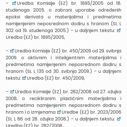
–
Uredba Komisije (EZ) br. 1895/2005 od 18.
studenoga 2005. o zabrani uporabe određenih
epoksi derivata u materijalima i predmetima
namijenjenim neposrednom dodiru s hranom (SL L
302 od 19. studenoga 2005.) – u daljnjem tekstu:
Uredba (EZ) br. 1895/2005,
–
Uredba Komisije (EZ) br. 450/2009 od 29. svibnja
2009. o aktivnim i inteligentnim materijalima i
predmetima namijenjenim neposrednom dodiru s
hranom (SL L 135 od 30. svibnja 2009.) – u daljnjem
tekstu:
Uredba (EZ) br. 450/2009,
–
Uredba Komisije (EZ) br. 282/2008 od 27. ožujka
2008. o recikliranim plastičnim materijalima i
predmetima namijenjenim neposrednom dodiru s
hranom i o izmjenama
Uredbe (EZ) br. 2023/2006
(SL L 86 od 28. ožujka 2008.) – u daljnjem tekstu:
Uredba (EZ) br. 282/2008,