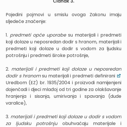
Članak 3.
Pojedini pojmovi u smislu ovoga Zakonu imaju
sljedeće značenje:
1.
predmeti opće uporabe
su materijali i predmeti
koji dolaze u neposredan dodir s hranom, materijali i
predmeti koji dolaze u dodir s vodom za ljudsku
potrošnju i predmeti široke potrošnje,
2.
materijali i predmeti koji dolaze u neposredan
dodir s hranom
su materijali i predmeti definirani
Uredbom (EZ) br. 1935/2004 i proizvodi namijenjeni
dojenčadi i djeci mlađoj od tri godine za olakšavanje
hranjenja i sisanja, umirivanja i spavanja (dude
varalice),
3.
materijali i predmeti koji dolaze u dodir s vodom
za ljudsku potrošnju
obuhvaćaju materijale i