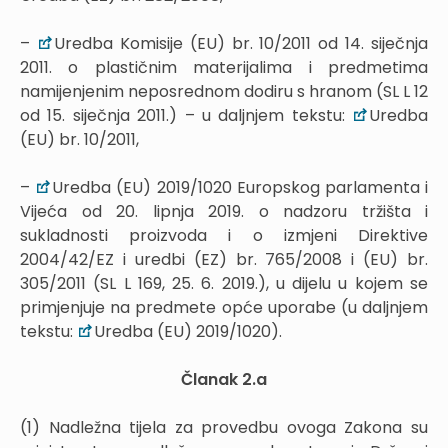
–
Uredba Komisije (EU) br. 10/2011 od 14. siječnja
2011. o plastičnim materijalima i predmetima
namijenjenim neposrednom dodiru s hranom (SL L 12
od 15. siječnja 2011.) – u daljnjem tekstu:
Uredba
(EU) br. 10/2011,
–
Uredba (EU) 2019/1020 Europskog parlamenta i
Vijeća od 20. lipnja 2019. o nadzoru tržišta i
sukladnosti proizvoda i o izmjeni Direktive
2004/42/EZ i uredbi (EZ) br. 765/2008 i (EU) br.
305/2011 (SL L 169, 25. 6. 2019.), u dijelu u kojem se
primjenjuje na predmete opće uporabe (u daljnjem
tekstu:
Uredba (EU) 2019/1020).
Članak 2.a
(1) Nadležna tijela za provedbu ovoga Zakona su