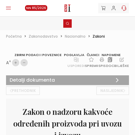
NN 85/2026
Početna
>
Zakonodavstvo
>
Nacionalno
>
Zakoni
ZBIRNI PODACI I POVEZNICE
POGLAVLJA
ČLANCI
NAPOMENE
A
A
USPOREDI
SPREMI
ISPIS
DOC
BILJEŠKE
Detalji dokumenta
PRETHODNIK
NASLJEDNIK
Zakon o nadzoru kakvoće
određenih proizvoda pri uvozu