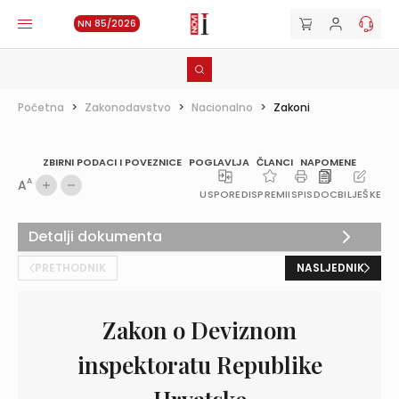
NN 85/2026
Početna
>
Zakonodavstvo
>
Nacionalno
>
Zakoni
ZBIRNI PODACI I POVEZNICE
POGLAVLJA
ČLANCI
NAPOMENE
A
A
USPOREDI
SPREMI
ISPIS
DOC
BILJEŠKE
Detalji dokumenta
PRETHODNIK
NASLJEDNIK
Zakon o Deviznom
inspektoratu Republike