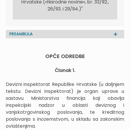
Hrvatske (»Narodne novine«, br. 33/92.,
26/93. i 29/94.)"
PREAMBULA
OPĆE ODREDBE
Članak 1.
Devizni inspektorat Republike Hrvatske (u daljnjem
tekstu: Devizni inspektorat) je organ uprave u
sastavu Ministarstva financija koji obavlja
inspekcijski nadzor u oblasti deviznog i
vanjskotrgovinskog poslovanja, te kreditnog
poslovanja s inozemstvom, u skladu sa zakonskim
ovlaštenjima.