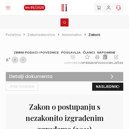
NN 85/2026
Početna
>
Zakonodavstvo
>
Nacionalno
>
Zakoni
ZBIRNI PODACI I POVEZNICE
POGLAVLJA
ČLANCI
NAPOMENE
A
A
USPOREDI
SPREMI
ISPIS
DOC
BILJEŠKE
Detalji dokumenta
PRETHODNIK
NASLJEDNIK
Zakon o postupanju s
nezakonito izgrađenim