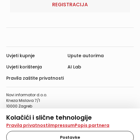
REGISTRACIJA
Uvjeti kupnje
Upute autorima
Uvjeti korištenja
AI Lab
Pravila zaštite privatnosti
Novi informator d.o.o.
Kneza Mislava 7/1
10000 Zagreb
Telefon: 01/4555-454
Kolačići i slične tehnologije
Telefaks: 01/4612-553
info@informator.hr
Na našoj web stranici koristimo kolačiće i slične
Pravila privatnosti
Impressum
Popis partnera
tehnologije za pohranu, čitanje i obradu informacija na
vašem uređaju. Time poboljšavamo korisničko iskustvo,
Postavke
PRATITE NAS: