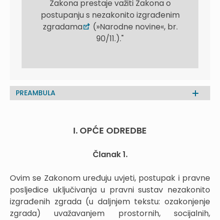
Zakona prestaje važiti Zakona o
postupanju s nezakonito izgrađenim
zgradama
(»Narodne novine«, br.
90/11.)."
PREAMBULA
I. OPĆE ODREDBE
Članak 1.
Ovim se Zakonom uređuju uvjeti, postupak i pravne
posljedice uključivanja u pravni sustav nezakonito
izgrađenih zgrada (u daljnjem tekstu: ozakonjenje
zgrada) uvažavanjem prostornih, socijalnih,