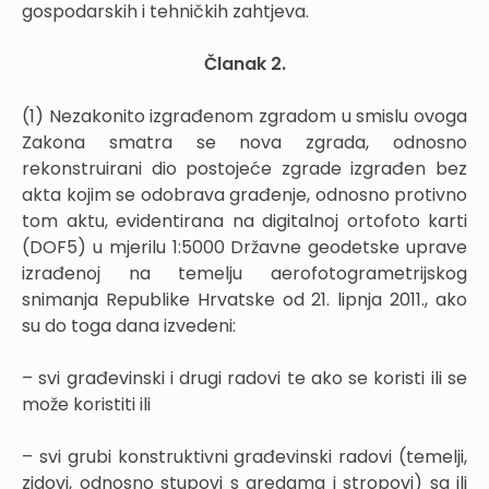
gospodarskih i tehničkih zahtjeva.
Članak 2.
(1) Nezakonito izgrađenom zgradom u smislu ovoga
Zakona smatra se nova zgrada, odnosno
rekonstruirani dio postojeće zgrade izgrađen bez
akta kojim se odobrava građenje, odnosno protivno
tom aktu, evidentirana na digitalnoj ortofoto karti
(DOF5) u mjerilu 1:5000 Državne geodetske uprave
izrađenoj na temelju aerofotogrametrijskog
snimanja Republike Hrvatske od 21. lipnja 2011., ako
su do toga dana izvedeni:
– svi građevinski i drugi radovi te ako se koristi ili se
može koristiti ili
– svi grubi konstruktivni građevinski radovi (temelji,
zidovi, odnosno stupovi s gredama i stropovi) sa ili