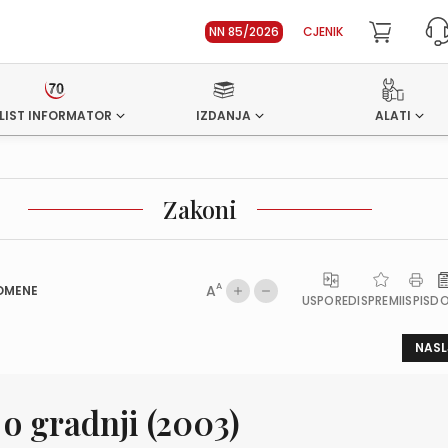
NN 85/2026
CJENIK
LIST INFORMATOR
IZDANJA
ALATI
Zakoni
A
A
OMENE
USPOREDI
SPREMI
ISPIS
D
NASL
o gradnji (2003)