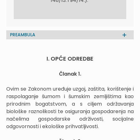
148/13. i 94/14.)."
PREAMBULA
I. OPĆE ODREDBE
Članak 1.
Ovim se Zakonom uređuje uzgoj, zaštita, korištenje i
raspolaganje šumom i šumskim zemljištima kao
prirodnim bogatstvom, a s ciljem održavanja
biološke raznolikosti te osiguranja gospodarenja na
načelima gospodarske održivosti, socijalne
odgovornosti i ekološke prihvatljivosti.