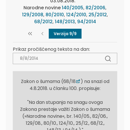
03.08.2018.
Narodne novine
140/2005
,
82/2006
,
129/2008
,
80/2010
,
124/2010
,
25/2012
,
68/2012
,
148/2013
,
94/2014
Verzija 9/9
Prikaz pročišćenog teksta na dan:
Zakon o šumama (68/18
) na snazi od
4.8.2018. u članku 100. propisuje:
"Na dan stupanja na snagu ovoga
Zakona prestaje važiti Zakon o šumama
(»Narodne novine«, br. 140/05., 82/06.,
129/08., 80/10., 124/10., 25/12., 68/12.,