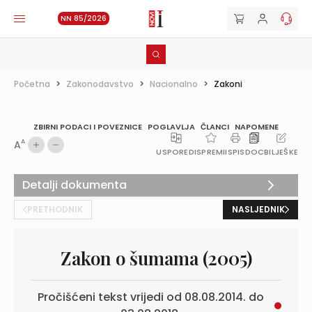
NN 85/2026
Početna
>
Zakonodavstvo
>
Nacionalno
>
Zakoni
ZBIRNI PODACI I POVEZNICE
POGLAVLJA
ČLANCI
NAPOMENE
A
A
USPOREDI
SPREMI
ISPIS
DOC
BILJEŠKE
Detalji dokumenta
PRETHODNIK
NASLJEDNIK
Zakon o šumama (2005)
Pročišćeni tekst vrijedi od 08.08.2014. do