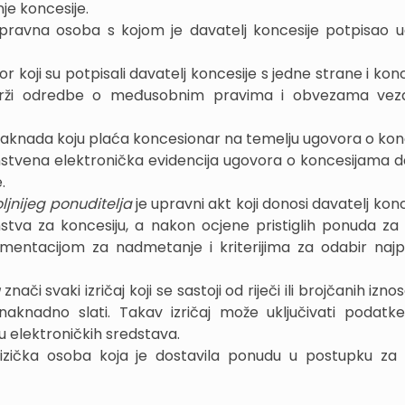
e koncesije.
ili pravna osoba s kojom je davatelj koncesije potpisao 
or koji su potpisali davatelj koncesije s jedne strane i ko
adrži odredbe o međusobnim pravima i obvezama vez
naknada koju plaća koncesionar na temelju ugovora o konce
nstvena elektronička evidencija ugovora o koncesijama 
.
jnijeg ponuditelja
je upravni akt koji donosi davatelj kon
nstva za koncesiju, a nakon ocjene pristiglih ponuda za
umentacijom za nadmetanje i kriterijima za odabir najpo
u
znači svaki izričaj koji se sastoji od riječi ili brojčanih izno
naknadno slati. Takav izričaj može uključivati podatke
 elektroničkih sredstava.
 fizička osoba koja je dostavila ponudu u postupku za