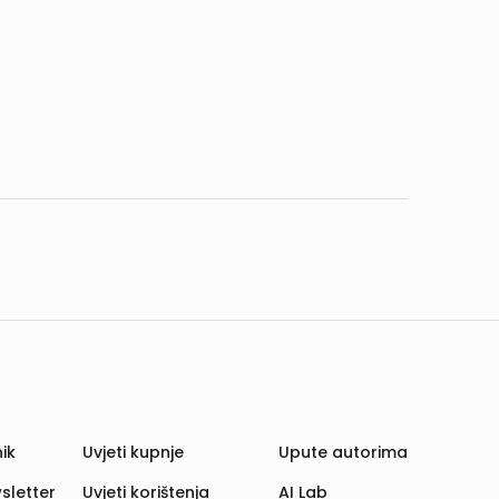
ik
Uvjeti kupnje
Upute autorima
sletter
Uvjeti korištenja
AI Lab