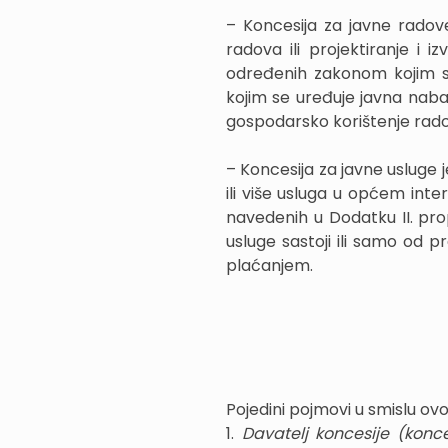
– Koncesija za javne radov
radova ili projektiranje i i
određenih zakonom kojim se
kojim se uređuje javna naba
gospodarsko korištenje rado
– Koncesija za javne usluge
ili više usluga u općem inte
navedenih u Dodatku II. pr
usluge sastoji ili samo od 
plaćanjem.
Pojedini pojmovi u smislu ov
1.
Davatelj koncesije (konc