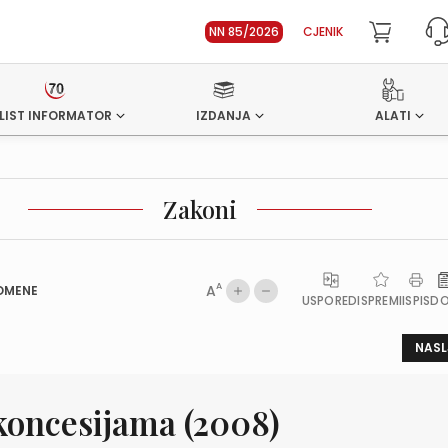
NN 85/2026
CJENIK
LIST INFORMATOR
IZDANJA
ALATI
Zakoni
A
A
OMENE
USPOREDI
SPREMI
ISPIS
D
NASL
koncesijama (2008)