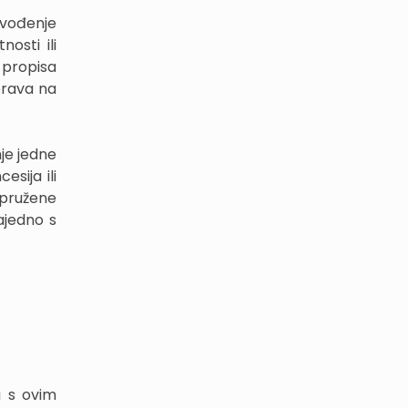
zvođenje
nosti ili
 propisa
prava na
je jedne
sija ili
 pružene
ajedno s
u s ovim