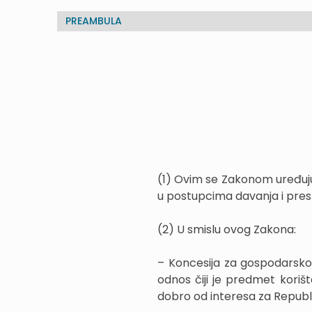
PREAMBULA
(1) Ovim se Zakonom uređuju
u postupcima davanja i prest
(2) U smislu ovog Zakona:
– Koncesija za gospodarsko
odnos čiji je predmet kori
dobro od interesa za Republ