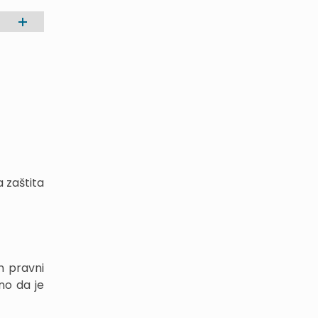
 zaštita
n pravni
no da je