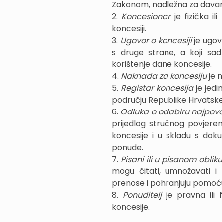
Zakonom, nadležna za davanj
2.
Koncesionar
je fizička 
koncesiji.
3.
Ugovor o koncesiji
je ugov
s druge strane, a koji s
korištenje dane koncesije.
4.
Naknada za koncesiju
je 
5.
Registar koncesija
je jedi
području Republike Hrvatske
6.
Odluka o odabiru najpovol
prijedlog stručnog povjere
koncesije i u skladu s dok
ponude.
7.
Pisani ili u pisanom oblik
mogu čitati, umnožavati i 
prenose i pohranjuju pomoću
8.
Ponuditelj
je pravna ili
koncesije.