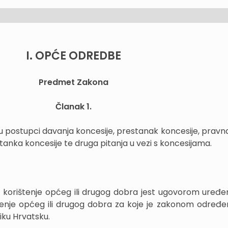
I. OPĆE ODREDBE
Predmet Zakona
Članak 1.
 postupci davanja koncesije, prestanak koncesije, pravna
anka koncesije te druga pitanja u vezi s koncesijama.
 korištenje općeg ili drugog dobra jest ugovorom uređe
štenje općeg ili drugog dobra za koje je zakonom određe
iku Hrvatsku.