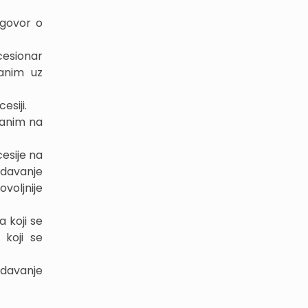
ugovor o
ncesionar
anim uz
siji.
danim na
cesije na
 davanje
voljnije
sa koji se
 koji se
 davanje