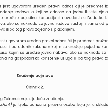
e jest ugovorom uređen pravni odnos čiji je predmet i
zvođenje radova, a koji se odnose na jednu ili više djelat
 uređuje pojedina koncesija ili navedenih u Dodatku I.
va, ako se naknada za javne radove sastoji ili samo od 
va ili od tog prava zajedno s plaćanjem.
 jest ugovorom uređen pravni odnos čiji je predmet pružan
resu ili određenih zakonom kojim se uređuje pojedina konce
opisa kojim se uređuje javna nabava, ako se naknada za
prava na gospodarsko korištenje usluga ili od tog prava z
Značenje pojmova
Članak 2.
og Zakona imaju sljedeće značenje:
edent)
je tijelo, odnosno pravna osoba koja je, u sklad