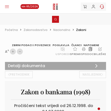
NN 85/2026
Početna
>
Zakonodavstvo
>
Nacionalno
>
Zakoni
ZBIRNI PODACI I POVEZNICE
POGLAVLJA
ČLANCI
NAPOMENE
A
A
USPOREDI
SPREMI
ISPIS
DOC
BILJEŠKE
Detalji dokumenta
PRETHODNIK
NASLJEDNIK
Zakon o bankama (1998)
Pročišćeni tekst vrijedi od 26.12.1998. do