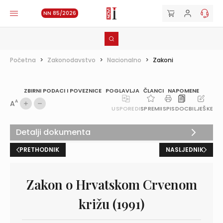
NN 85/2026
Početna
>
Zakonodavstvo
>
Nacionalno
>
Zakoni
ZBIRNI PODACI I POVEZNICE
POGLAVLJA
ČLANCI
NAPOMENE
A
A
USPOREDI
SPREMI
ISPIS
DOC
BILJEŠKE
Detalji dokumenta
PRETHODNIK
NASLJEDNIK
Zakon o Hrvatskom Crvenom
križu (1991)