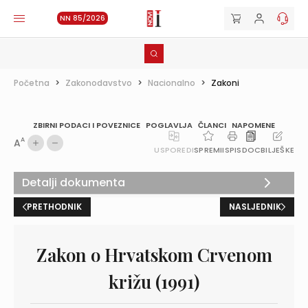
NN 85/2026
Početna
>
Zakonodavstvo
>
Nacionalno
>
Zakoni
ZBIRNI PODACI I POVEZNICE
POGLAVLJA
ČLANCI
NAPOMENE
A
A
USPOREDI
SPREMI
ISPIS
DOC
BILJEŠKE
Detalji dokumenta
PRETHODNIK
NASLJEDNIK
Zakon o Hrvatskom Crvenom
križu (1991)