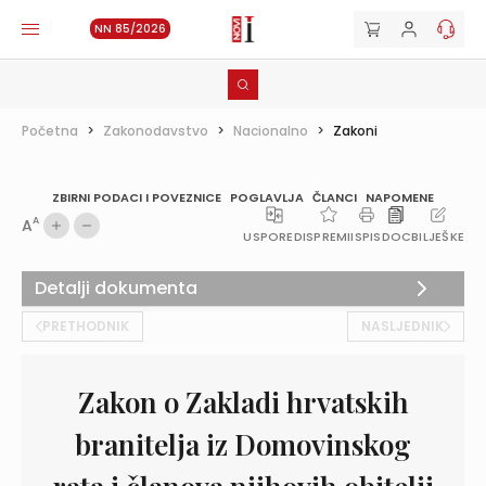
NN 85/2026
Početna
>
Zakonodavstvo
>
Nacionalno
>
Zakoni
ZBIRNI PODACI I POVEZNICE
POGLAVLJA
ČLANCI
NAPOMENE
A
A
USPOREDI
SPREMI
ISPIS
DOC
BILJEŠKE
Detalji dokumenta
PRETHODNIK
NASLJEDNIK
Zakon o Zakladi hrvatskih
branitelja iz Domovinskog