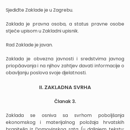
Sjediđte
Zaklade je u Zagrebu.
Zaklada je pravna osoba, a status pravne osobe
stječe upisom u Zakladni upisnik.
Rad Zaklade je javan.
Zaklada je obvezna javnosti i sredstvima javnog
priopăavanja i na njihov zahtjev davati informacije o
obavljanju poslova svoje djelatnosti.
II. ZAKLADNA SVRHA
Članak 3.
Zaklada se osniva sa svrhom poboljšanja
ekonomskog i materijalnog položaja hrvatskih
branitelja iz Domovinskog rata (u daljnjem tekstu: