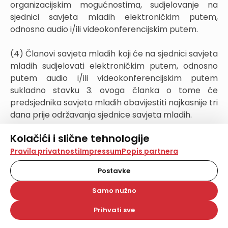
organizacijskim mogućnostima, sudjelovanje na
sjednici savjeta mladih elektroničkim putem,
odnosno audio i/ili videokonferencijskim putem.
(4) Članovi savjeta mladih koji će na sjednici savjeta
mladih sudjelovati elektroničkim putem, odnosno
putem audio i/ili videokonferencijskim putem
sukladno stavku 3. ovoga članka o tome će
predsjednika savjeta mladih obavijestiti najkasnije tri
dana prije održavanja sjednice savjeta mladih.
Kolačići i slične tehnologije
(5) Sjednice savjeta mladih saziva i njima predsjeda
Na našoj web stranici koristimo kolačiće i slične
predsjednik savjeta mladih.
Pravila privatnosti
Impressum
Popis partnera
tehnologije za pohranu, čitanje i obradu informacija na
vašem uređaju. Time poboljšavamo korisničko iskustvo,
Postavke
(6) Predsjednik savjeta mladih dužan je sazvati
analiziramo promet na stranici te prikazujemo sadržaje i
oglase koji vas zanimaju. Korisnički profili mogu se kreirati
izvanrednu sjednicu savjeta mladih na prijedlog
Samo nužno
na više web stranica i uređaja u tu svrhu. Naši partneri
najmanje 1/3 članova savjeta mladih.
također koriste ove tehnologije.
Prihvati sve
Odabirom opcije „Samo nužno“ prihvaćate samo one
Članak 15.
kolačiće koji su potrebni za pravilno funkcioniranje naše