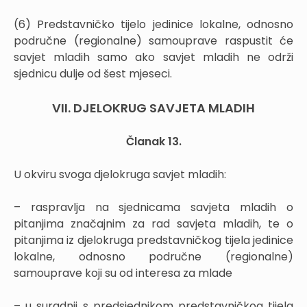
(6) Predstavničko tijelo jedinice lokalne, odnosno
područne (regionalne) samouprave raspustit će
savjet mladih samo ako savjet mladih ne održi
sjednicu dulje od šest mjeseci.
VII. DJELOKRUG SAVJETA MLADIH
Članak 13.
U okviru svoga djelokruga savjet mladih:
– raspravlja na sjednicama savjeta mladih o
pitanjima značajnim za rad savjeta mladih, te o
pitanjima iz djelokruga predstavničkog tijela jedinice
lokalne, odnosno područne (regionalne)
samouprave koji su od interesa za mlade
– u suradnji s predsjednikom predstavničkog tijela