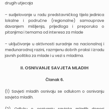
drugih utjecaja
– sudjelovanje u radu predstavničkog tijela jedinica
lokalne i područne (regionalne) samouprave
davanjem mišljenja, prijedloga i preporuka o
pitanjima i temama od interesa za mlade
– uključivanje u aktivnosti suradnje na nacionalnoj i
međunarodnoj razini, razmjenu dobrih praksi i izradu
javnih politika za mlade i u vezi s mladima.
II. OSNIVANJE SAVJETA MLADIH
Članak 6.
(1) Savjeti mladih osnivaju se odlukom o osnivanju
savjeta mladih.
(2) Odluku o osnivanju savjeta mladih donosi