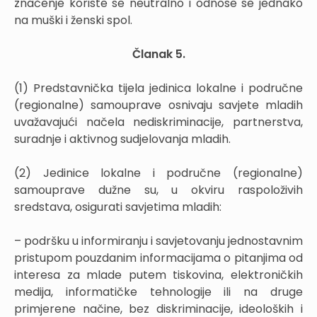
značenje koriste se neutralno i odnose se jednako
na muški i ženski spol.
Članak 5.
(1) Predstavnička tijela jedinica lokalne i područne
(regionalne) samouprave osnivaju savjete mladih
uvažavajući načela nediskriminacije, partnerstva,
suradnje i aktivnog sudjelovanja mladih.
(2) Jedinice lokalne i područne (regionalne)
samouprave dužne su, u okviru raspoloživih
sredstava, osigurati savjetima mladih:
– podršku u informiranju i savjetovanju jednostavnim
pristupom pouzdanim informacijama o pitanjima od
interesa za mlade putem tiskovina, elektroničkih
medija, informatičke tehnologije ili na druge
primjerene načine, bez diskriminacije, ideoloških i