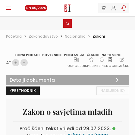
NN 85/2026
Početna
>
Zakonodavstvo
>
Nacionalno
>
Zakoni
ZBIRNI PODACI I POVEZNICE
POGLAVLJA
ČLANCI
NAPOMENE
A
A
USPOREDI
SPREMI
ISPIS
DOC
BILJEŠKE
Detalji dokumenta
PRETHODNIK
NASLJEDNIK
Zakon o savjetima mladih
Pročišćeni tekst vrijedi od 29.07.2023.