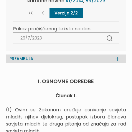
Narodne novine
41/2014
,
83/2023
Verzija 2/2
Prikaz pročišćenog teksta na dan:
PREAMBULA
I. OSNOVNE ODREDBE
Članak 1.
(1) Ovim se Zakonom uređuje osnivanje savjeta
mladih, njihov djelokrug, postupak izbora članova
savjeta mladih te druga pitanja od značaja za rad
savjeta mladih.