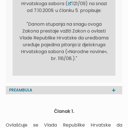
Hrvatskoga sabora (
121/09) na snazi
od 7.10.2009. u članku 5. propisuje:
"Danom stupanja na snagu ovoga
Zakona prestaje važiti Zakon o ovlasti
Vlade Republike Hrvatske da uredbama
uređuje pojedina pitanja iz djelokruga
Hrvatskoga sabora (»Narodne novine«,
br. 116/08.)."
PREAMBULA
Članak 1.
Ovlašćuje se Vlada Republike Hrvatske da