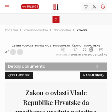
NN 85/2026
Početna
>
Zakonodavstvo
>
Nacionalno
>
Zakoni
ZBIRNI PODACI I POVEZNICE
POGLAVLJA
ČLANCI
NAPOMENE
A
A
USPOREDI
SPREMI
ISPIS
DOC
BILJEŠKE
Detalji dokumenta
PRETHODNIK
NASLJEDNIK
Zakon o ovlasti Vlade
Republike Hrvatske da