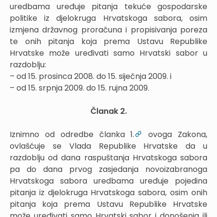
uredbama uređuje pitanja tekuće gospodarske
politike iz djelokruga Hrvatskoga sabora, osim
izmjena državnog proračuna i propisivanja poreza
te onih pitanja koja prema Ustavu Republike
Hrvatske može uređivati samo Hrvatski sabor u
razdoblju:
– od 15. prosinca 2008. do 15. siječnja 2009. i
– od 15. srpnja 2009. do 15. rujna 2009.
Članak 2.
Iznimno od odredbe članka 1.
ovoga Zakona,
ovlašćuje se Vlada Republike Hrvatske da u
razdoblju od dana raspuštanja Hrvatskoga sabora
pa do dana prvog zasjedanja novoizabranoga
Hrvatskoga sabora uredbama uređuje pojedina
pitanja iz djelokruga Hrvatskoga sabora, osim onih
pitanja koja prema Ustavu Republike Hrvatske
može uređivati samo Hrvatski sabor i donošenja ili