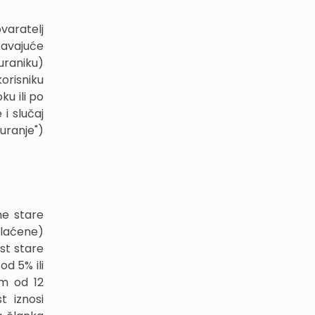
varatelj
ravajuće
guraniku)
orisniku
ku ili po
i slučaj
uranje")
ne stare
plaćene)
ost stare
od 5% ili
im od 12
t iznosi