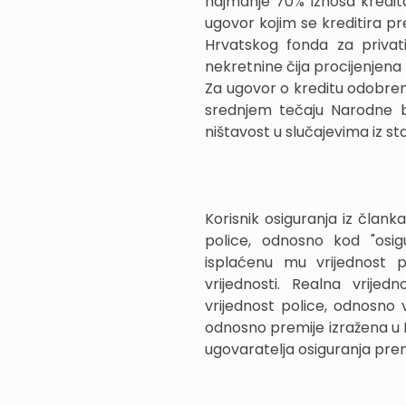
najmanje 70% iznosa kredita
ugovor kojim se kreditira p
Hrvatskog fonda za privati
nekretnine čija procijenjena v
Za ugovor o kreditu odobren
srednjem tečaju Narodne b
ništavost u slučajevima iz sta
Korisnik osiguranja iz članka
police, odnosno kod "osig
isplaćenu mu vrijednost p
vrijednosti. Realna vrije
vrijednost police, odnosno 
odnosno premije izražena u 
ugovaratelja osiguranja pr