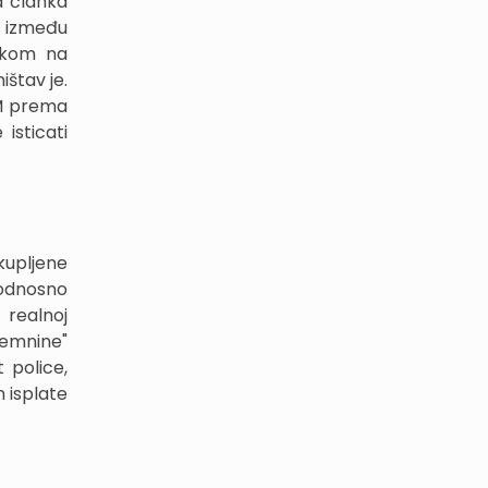
a članka
g između
tekom na
ištav je.
EM prema
isticati
kupljene
 odnosno
 realnoj
remnine"
 police,
 isplate