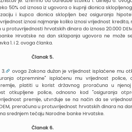
,ništav je. Iznimno od odredbe stavka 1. alineja 6. ovog
reko 50% od iznosa iz ugovora o kupnji dionica sklopljeno
zaciju i kupca dionica sklopljen bez osiguranja hipo
rijednost iznosi najmanje koliko iznosi vrijednost kredita, n
 u protuvrijednosti hrvatskih dinara do iznosa 20.000 D
anke Hrvatske na dan sklapanja ugovora ne može se 
vka 1. i 2. ovoga članka.
Članak 5.
 3.
ovoga Zakona dužan je vrijednost isplaćene mu ot
uranja otpremnine" isplaćenu mu vrijednost police,
remije, platiti u korist državnog proračuna u njenoj
dnost otkupljene police, odnosno kod "osiguranja otp
vrijednost premije, utvrđuje se na način da se vrijednost
DEM, preračuna u protuvrijednost hrvatskih dinara na dan
ema srednjem tečaju Narodne banke Hrvatske.
Članak 6.