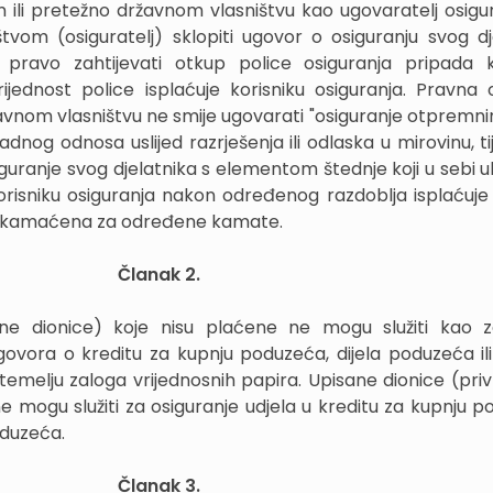
ili pretežno državnom vlasništvu kao ugovaratelj osigu
tvom (osiguratelj) sklopiti ugovor o osiguranju svog dj
m pravo zahtijevati otkup police osiguranja pripada k
rijednost police isplaćuje korisniku osiguranja. Pravna
avnom vlasništvu ne smije ugovarati "osiguranje otpremni
dnog odnosa uslijed razrješenja ili odlaska u mirovinu, ti
guranje svog djelatnika s elementom štednje koji u sebi uk
korisniku osiguranja nakon određenog razdoblja isplaćuje
) ukamaćena za određene kamate.
Članak 2.
ne dionice) koje nisu plaćene ne mogu služiti kao 
ugovora o kreditu za kupnju poduzeća, dijela poduzeća ili
temelju zaloga vrijednosnih papira. Upisane dionice (pr
e mogu služiti za osiguranje udjela u kreditu za kupnju p
oduzeća.
Članak 3.