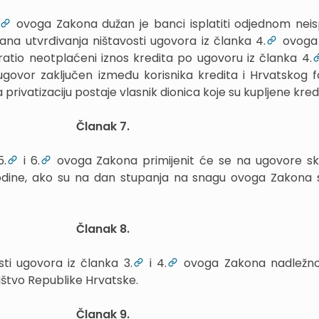
ovoga Zakona dužan je banci isplatiti odjednom nei
dana utvrđivanja ništavosti ugovora iz članka 4.
ovoga
vratio neotplaćeni iznos kredita po ugovoru iz članka 4.
 ugovor zaključen između korisnika kredita i Hrvatskog 
a privatizaciju postaje vlasnik dionica koje su kupljene kre
Članak 7.
5.
i 6.
ovoga Zakona primijenit će se na ugovore sk
godine, ako su na dan stupanja na snagu ovoga Zakona 
Članak 8.
ti ugovora iz članka 3.
i 4.
ovoga Zakona nadležn
ištvo Republike Hrvatske.
Članak 9.