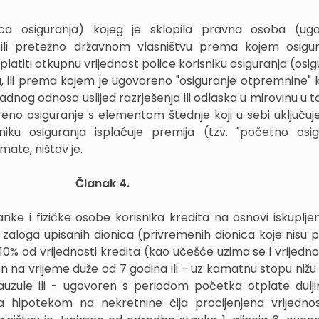
ca osiguranja) kojeg je sklopila pravna osoba (ugo
ili pretežno državnom vlasništvu prema kojem osigu
platiti otkupnu vrijednost police korisniku osiguranja (osi
a, ili prema kojem je ugovoreno "osiguranje otpremnine" k
nog odnosa uslijed razrješenja ili odlaska u mirovinu u to
reno osiguranje s elementom štednje koji u sebi uključuje 
iku osiguranja isplaćuje premija (tzv. "početno osig
te, ništav je.
Članak 4.
ke i fizičke osobe korisnika kredita na osnovi iskuplje
i zaloga upisanih dionica (privremenih dionica koje nisu 
 10% od vrijednosti kredita (kao učešće uzima se i vrijedn
jen na vrijeme duže od 7 godina ili - uz kamatnu stopu nižu 
uzule ili - ugovoren s periodom početka otplate dulj
ja hipotekom na nekretnine čija procijenjena vrijednos