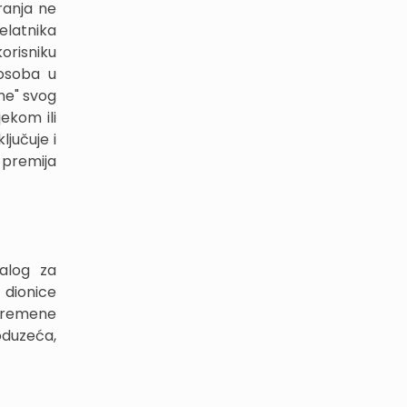
ranja ne
elatnika
orisniku
 osoba u
ne" svog
jekom ili
ljučuje i
 premija
zalog za
 dionice
ivremene
oduzeća,