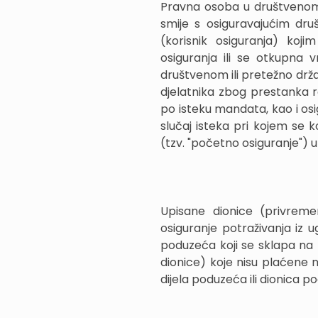
Pravna osoba u društvenom 
smije s osiguravajućim druš
(korisnik osiguranja) koji
osiguranja ili se otkupna v
društvenom ili pretežno drž
djelatnika zbog prestanka ra
po isteku mandata, kao i osi
slučaj isteka pri kojem se 
(tzv. "početno osiguranje"
Upisane dionice (privreme
osiguranje potraživanja iz 
poduzeća koji se sklapa na 
dionice) koje nisu plaćene n
dijela poduzeća ili dionica p