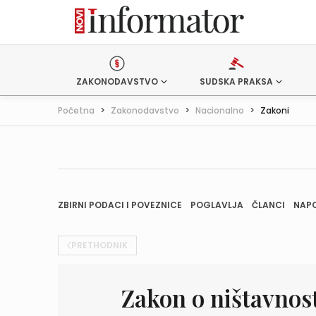
ZAKONODAVSTVO
SUDSKA PRAKSA
Početna
>
Zakonodavstvo
>
Nacionalno
>
Zakoni
ZBIRNI PODACI I POVEZNICE
POGLAVLJA
ČLANCI
NAP
PRETHODNIK
Zakon o ništavnos