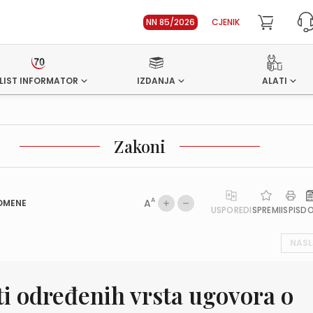
NN 85/2026
CJENIK
LIST INFORMATOR
IZDANJA
ALATI
Zakoni
A
A
OMENE
USPOREDI
SPREMI
ISPIS
D
NASL
ti određenih vrsta ugovora o