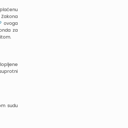
splaćenu
 Zakona
ovoga
fonda za
ditom.
lopljene
suprotni
om sudu