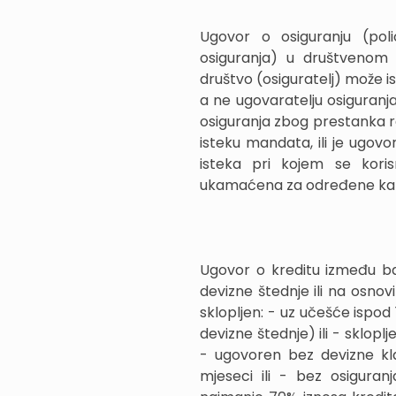
Ugovor o osiguranju (poli
osiguranja) u društvenom 
društvo (osiguratelj) može is
a ne ugovaratelju osiguranj
osiguranja zbog prestanka rad
isteku mandata, ili je ugovo
isteka pri kojem se korisn
ukamaćena za određene kama
Ugovor o kreditu između ban
devizne štednje ili na osnov
sklopljen: - uz učešće ispod
devizne štednje) ili - sklopl
- ugovoren bez devizne kla
mjeseci ili - bez osiguran