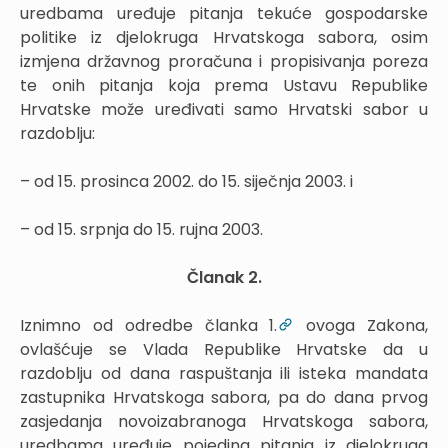
uredbama uređuje pitanja tekuće gospodarske
politike iz djelokruga Hrvatskoga sabora, osim
izmjena državnog proračuna i propisivanja poreza
te onih pitanja koja prema Ustavu Republike
Hrvatske može uređivati samo Hrvatski sabor u
razdoblju:
– od 15. prosinca 2002. do 15. siječnja 2003. i
– od 15. srpnja do 15. rujna 2003.
Članak 2.
Iznimno od odredbe članka 1.
ovoga Zakona,
ovlašćuje se Vlada Republike Hrvatske da u
razdoblju od dana raspuštanja ili isteka mandata
zastupnika Hrvatskoga sabora, pa do dana prvog
zasjedanja novoizabranoga Hrvatskoga sabora,
uredbama uređuje pojedina pitanja iz djelokruga