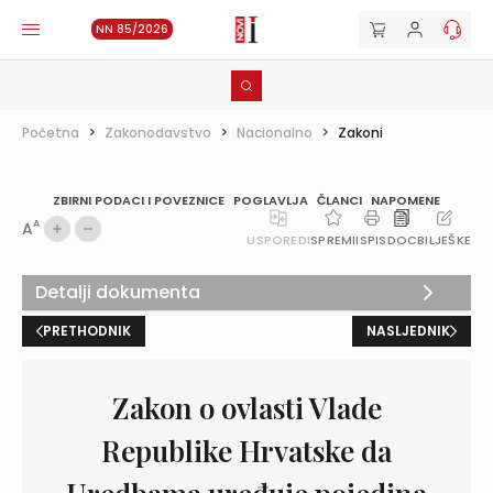
NN 85/2026
Početna
>
Zakonodavstvo
>
Nacionalno
>
Zakoni
ZBIRNI PODACI I POVEZNICE
POGLAVLJA
ČLANCI
NAPOMENE
A
A
USPOREDI
SPREMI
ISPIS
DOC
BILJEŠKE
Detalji dokumenta
PRETHODNIK
NASLJEDNIK
Zakon o ovlasti Vlade
Republike Hrvatske da