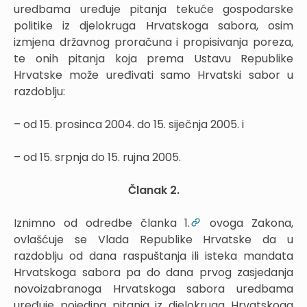
uredbama uređuje pitanja tekuće gospodarske
politike iz djelokruga Hrvatskoga sabora, osim
izmjena državnog proračuna i propisivanja poreza,
te onih pitanja koja prema Ustavu Republike
Hrvatske može uređivati samo Hrvatski sabor u
razdoblju:
– od 15. prosinca 2004. do 15. siječnja 2005. i
– od 15. srpnja do 15. rujna 2005.
Članak 2.
Iznimno od odredbe članka 1.
ovoga Zakona,
ovlašćuje se Vlada Republike Hrvatske da u
razdoblju od dana raspuštanja ili isteka mandata
Hrvatskoga sabora pa do dana prvog zasjedanja
novoizabranoga Hrvatskoga sabora uredbama
uređuje pojedina pitanja iz djelokruga Hrvatskoga