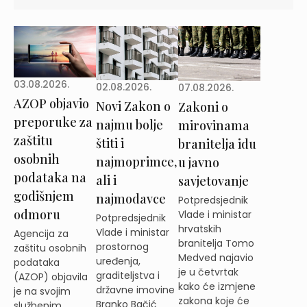
03.08.2026.
02.08.2026.
07.08.2026.
AZOP objavio
Novi Zakon o
Zakoni o
preporuke za
najmu bolje
mirovinama
zaštitu
štiti i
branitelja idu
osobnih
najmoprimce,
u javno
podataka na
ali i
savjetovanje
godišnjem
najmodavce
Potpredsjednik
odmoru
Vlade i ministar
Potpredsjednik
hrvatskih
Vlade i ministar
Agencija za
branitelja Tomo
prostornog
zaštitu osobnih
Medved najavio
uređenja,
podataka
je u četvrtak
graditeljstva i
(AZOP) objavila
kako će izmjene
državne imovine
je na svojim
zakona koje će
Branko Bačić
službenim