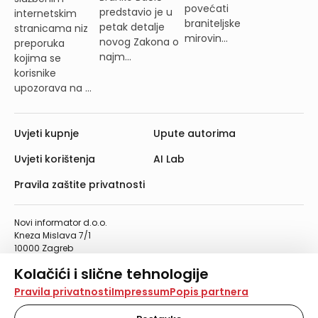
povećati
predstavio je u
internetskim
braniteljske
petak detalje
stranicama niz
mirovin...
novog Zakona o
preporuka
najm...
kojima se
korisnike
upozorava na ...
Uvjeti kupnje
Upute autorima
Uvjeti korištenja
AI Lab
Pravila zaštite privatnosti
Novi informator d.o.o.
Kneza Mislava 7/1
10000 Zagreb
Telefon: 01/4555-454
Kolačići i slične tehnologije
Telefaks: 01/4612-553
info@informator.hr
Na našoj web stranici koristimo kolačiće i slične
Pravila privatnosti
Impressum
Popis partnera
tehnologije za pohranu, čitanje i obradu informacija na
vašem uređaju. Time poboljšavamo korisničko iskustvo,