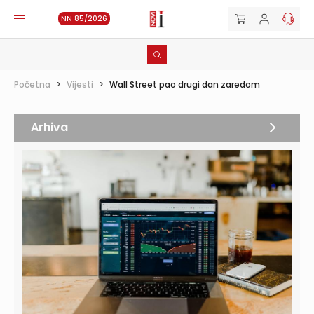
NN 85/2026
Početna
>
Vijesti
>
Wall Street pao drugi dan zaredom
Arhiva