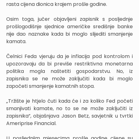
rasta cijena dionica krajem prošle godine.
Osim toga, jučer objavljeni zapisnik s posljednje
prošlogodišnje sjednice američke središnje banke
nije dao naznake kada bi moglo slijediti smanjenje
kamata.
Čelnici Feda vjeruju da je inflacija pod kontrolom i
upozoravaju da bi previše restriktivna monetarna
politika mogla naštetiti gospodarstvu. No, iz
zapisnika se ne može zaključiti kada bi moglo
započeti smanjenje kamatnih stopa.
„Tržište je htjelo čuti kada će i za koliko Fed početi
smanjivati kamate, no to se ne može zaključiti iz
zapisnika”, objašnjava Jason Betz, savjetnik u tvrtki
Ameriprise Financial.
U posljednjim mjesecima prošle godine cijene su