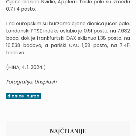
Cijene dionica Nvidie, Applea i Tesle pale su između
0,7 i 4 posto.
I na europskim su burzama cijene dionica jučer pale.
Londonski FTSE indeks oslabio je 0,51 posto, na 7.682
boda, dok je frankfurtski DAX skliznuo 1,38 posto, na
16.538 bodova, a pariški CAC 1,58 posto, na 7.411
bodova.
(HINA, 4. 1. 2024.)
Fotografija: Unsplash
dionice
burza
NAJČITANIJE