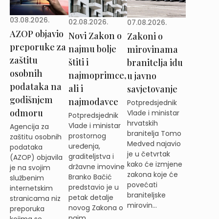
03.08.2026.
02.08.2026.
07.08.2026.
AZOP objavio
Novi Zakon o
Zakoni o
preporuke za
najmu bolje
mirovinama
zaštitu
štiti i
branitelja idu
osobnih
najmoprimce,
u javno
podataka na
ali i
savjetovanje
godišnjem
najmodavce
Potpredsjednik
odmoru
Vlade i ministar
Potpredsjednik
hrvatskih
Vlade i ministar
Agencija za
branitelja Tomo
prostornog
zaštitu osobnih
Medved najavio
uređenja,
podataka
je u četvrtak
graditeljstva i
(AZOP) objavila
kako će izmjene
državne imovine
je na svojim
zakona koje će
Branko Bačić
službenim
povećati
predstavio je u
internetskim
braniteljske
petak detalje
stranicama niz
mirovin...
novog Zakona o
preporuka
najm...
kojima se