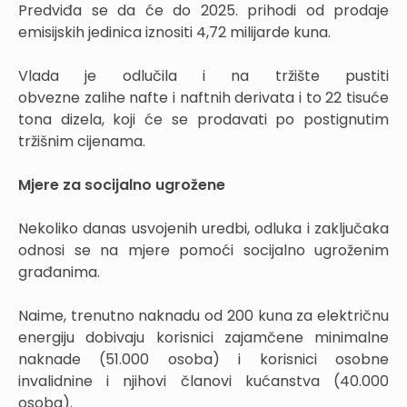
Predviđa se da će do 2025. prihodi od prodaje
emisijskih jedinica iznositi 4,72 milijarde kuna.
Vlada je odlučila i na tržište pustiti
obvezne zalihe nafte i naftnih derivata i to 22 tisuće
tona dizela, koji će se prodavati po postignutim
tržišnim cijenama.
Mjere za socijalno ugrožene
Nekoliko danas usvojenih uredbi, odluka i zaključaka
odnosi se na mjere pomoći socijalno ugroženim
građanima.
Naime, trenutno naknadu od 200 kuna za električnu
energiju dobivaju korisnici zajamčene minimalne
naknade (51.000 osoba) i korisnici osobne
invalidnine i njihovi članovi kućanstva (40.000
osoba).