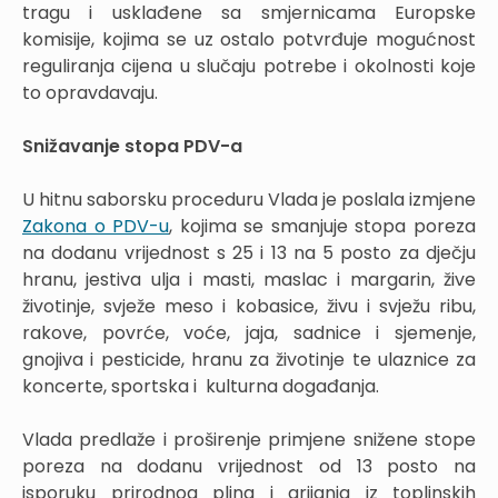
tragu i usklađene sa smjernicama Europske
komisije, kojima se uz ostalo potvrđuje mogućnost
reguliranja cijena u slučaju potrebe i okolnosti koje
to opravdavaju.
Snižavanje stopa PDV-a
U hitnu saborsku proceduru Vlada je poslala izmjene
Zakona o PDV-u
, kojima se smanjuje stopa poreza
na dodanu vrijednost s 25 i 13 na 5 posto za dječju
hranu, jestiva ulja i masti, maslac i margarin, žive
životinje, svježe meso i kobasice, živu i svježu ribu,
rakove, povrće, voće, jaja, sadnice i sjemenje,
gnojiva i pesticide, hranu za životinje te ulaznice za
koncerte, sportska i kulturna događanja.
Vlada predlaže i proširenje primjene snižene stope
poreza na dodanu vrijednost od 13 posto na
isporuku prirodnog plina i grijanja iz toplinskih