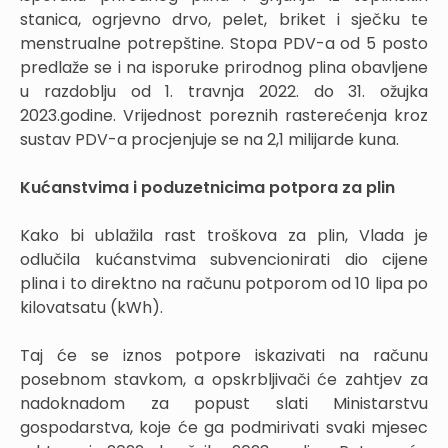
stanica, ogrjevno drvo, pelet, briket i sječku te
menstrualne potrepštine. Stopa PDV-a od 5 posto
predlaže se i na isporuke prirodnog plina obavljene
u razdoblju od 1. travnja 2022. do 31. ožujka
2023.godine. Vrijednost poreznih rasterećenja kroz
sustav PDV-a procjenjuje se na 2,1 milijarde kuna.
Kućanstvima i poduzetnicima potpora za plin
Kako bi ublažila rast troškova za plin, Vlada je
odlučila kućanstvima subvencionirati dio cijene
plina i to direktno na računu potporom od 10 lipa po
kilovatsatu (kWh).
Taj će se iznos potpore iskazivati na računu
posebnom stavkom, a opskrbljivači će zahtjev za
nadoknadom za popust slati Ministarstvu
gospodarstva, koje će ga podmirivati svaki mjesec