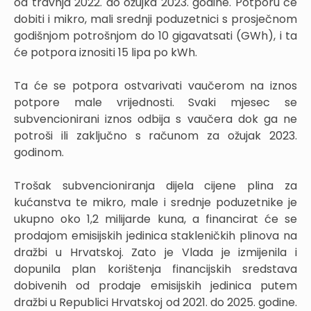
od travnja 2022. do ožujka 2023. godine. Potporu će
dobiti i mikro, mali srednji poduzetnici s prosječnom
godišnjom potrošnjom do 10 gigavatsati (GWh), i ta
će potpora iznositi 15 lipa po kWh.
Ta će se potpora ostvarivati vaučerom na iznos
potpore male vrijednosti. Svaki mjesec se
subvencionirani iznos odbija s vaučera dok ga ne
potroši ili zaključno s računom za ožujak 2023.
godinom.
Trošak subvencioniranja dijela cijene plina za
kućanstva te mikro, male i srednje poduzetnike je
ukupno oko 1,2 milijarde kuna, a financirat će se
prodajom emisijskih jedinica stakleničkih plinova na
dražbi u Hrvatskoj. Zato je Vlada je izmijenila i
dopunila plan korištenja financijskih sredstava
dobivenih od prodaje emisijskih jedinica putem
dražbi u Republici Hrvatskoj od 2021. do 2025. godine.