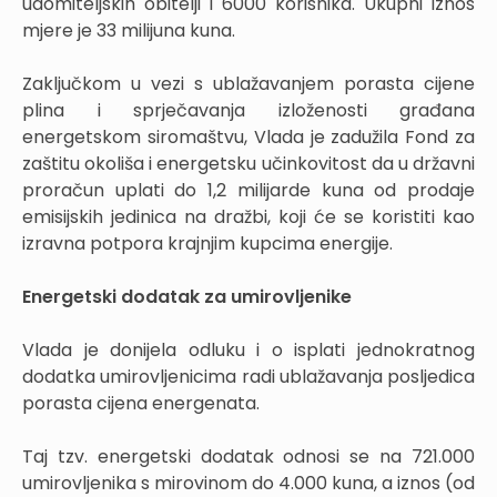
udomiteljskih obitelji i 6000 korisnika. Ukupni iznos
mjere je 33 milijuna kuna.
Zaključkom u vezi s ublažavanjem porasta cijene
plina i sprječavanja izloženosti građana
energetskom siromaštvu, Vlada je zadužila Fond za
zaštitu okoliša i energetsku učinkovitost da u državni
proračun uplati do 1,2 milijarde kuna od prodaje
emisijskih jedinica na dražbi, koji će se koristiti kao
izravna potpora krajnjim kupcima energije.
Energetski dodatak za umirovljenike
Vlada je donijela odluku i o isplati jednokratnog
dodatka umirovljenicima radi ublažavanja posljedica
porasta cijena energenata.
Taj tzv. energetski dodatak odnosi se na 721.000
umirovljenika s mirovinom do 4.000 kuna, a iznos (od