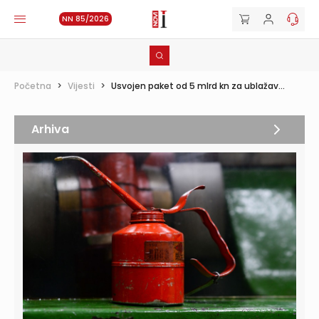
NN 85/2026
Početna
>
Vijesti
>
Usvojen paket od 5 mlrd kn za ublažav...
Arhiva