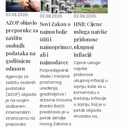
03.08.2026.
02.08.2026.
02.08.2026.
AZOP objavio
Novi Zakon o
HNB: Cijene
preporuke za
najmu bolje
usluga najviše
zaštitu
štiti i
pridonose
osobnih
najmoprimce,
ukupnoj
podataka na
ali i
inflaciji
godišnjem
najmodavce
Cijene usluga
odmoru
najviše
Potpredsjednik
pridonose
Vlade i ministar
Agencija za
ukupnoj inflaciji u
prostornog
zaštitu osobnih
srpnju, kaže se u
uređenja,
podataka
komentaru o
graditeljstva i
(AZOP) objavila
kretanju inflacije
državne imovine
je na svojim
u srpnju, koji je u
Branko Bačić
službenim
petak objavila
predstavio je u
internetskim
Hrvatska na...
petak detalje
stranicama niz
novog Zakona o
preporuka