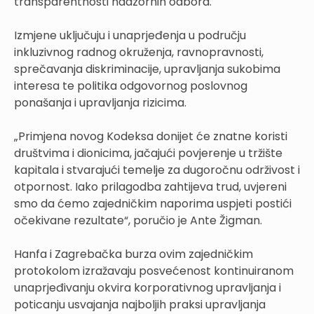
transparentnosti nadzornih odbora.
Izmjene uključuju i unaprjeđenja u području
inkluzivnog radnog okruženja, ravnopravnosti,
sprečavanja diskriminacije, upravljanja sukobima
interesa te politika odgovornog poslovnog
ponašanja i upravljanja rizicima.
„Primjena novog Kodeksa donijet će znatne koristi
društvima i dionicima, jačajući povjerenje u tržište
kapitala i stvarajući temelje za dugoročnu održivost i
otpornost. Iako prilagodba zahtijeva trud, uvjereni
smo da ćemo zajedničkim naporima uspjeti postići
očekivane rezultate“, poručio je Ante Žigman.
Hanfa i Zagrebačka burza ovim zajedničkim
protokolom izražavaju posvećenost kontinuiranom
unaprjeđivanju okvira korporativnog upravljanja i
poticanju usvajanja najboljih praksi upravljanja