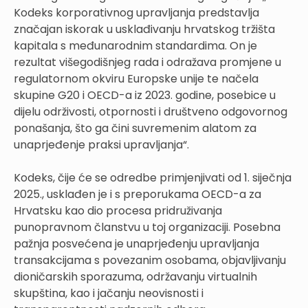
Kodeks korporativnog upravljanja predstavlja
značajan iskorak u usklađivanju hrvatskog tržišta
kapitala s međunarodnim standardima. On je
rezultat višegodišnjeg rada i odražava promjene u
regulatornom okviru Europske unije te načela
skupine G20 i OECD-a iz 2023. godine, posebice u
dijelu održivosti, otpornosti i društveno odgovornog
ponašanja, što ga čini suvremenim alatom za
unaprjeđenje praksi upravljanja“.
Kodeks, čije će se odredbe primjenjivati od 1. siječnja
2025., usklađen je i s preporukama OECD-a za
Hrvatsku kao dio procesa pridruživanja
punopravnom članstvu u toj organizaciji. Posebna
pažnja posvećena je unaprjeđenju upravljanja
transakcijama s povezanim osobama, objavljivanju
dioničarskih sporazuma, održavanju virtualnih
skupština, kao i jačanju neovisnosti i