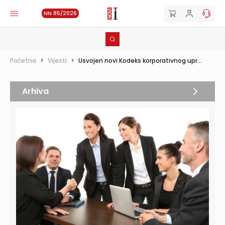
NN 85/2026
Početna
>
Vijesti
>
Usvojen novi Kodeks korporativnog upr...
Arhiva