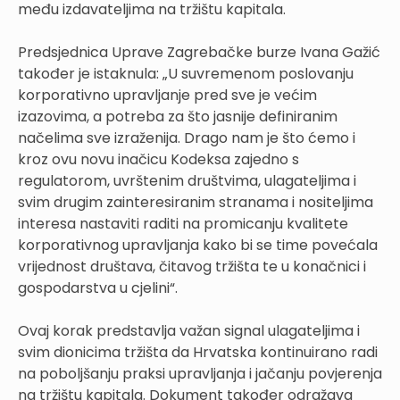
među izdavateljima na tržištu kapitala.
Predsjednica Uprave Zagrebačke burze Ivana Gažić
također je istaknula: „U suvremenom poslovanju
korporativno upravljanje pred sve je većim
izazovima, a potreba za što jasnije definiranim
načelima sve izraženija. Drago nam je što ćemo i
kroz ovu novu inačicu Kodeksa zajedno s
regulatorom, uvrštenim društvima, ulagateljima i
svim drugim zainteresiranim stranama i nositeljima
interesa nastaviti raditi na promicanju kvalitete
korporativnog upravljanja kako bi se time povećala
vrijednost društava, čitavog tržišta te u konačnici i
gospodarstva u cjelini“.
Ovaj korak predstavlja važan signal ulagateljima i
svim dionicima tržišta da Hrvatska kontinuirano radi
na poboljšanju praksi upravljanja i jačanju povjerenja
na tržištu kapitala. Dokument također odražava