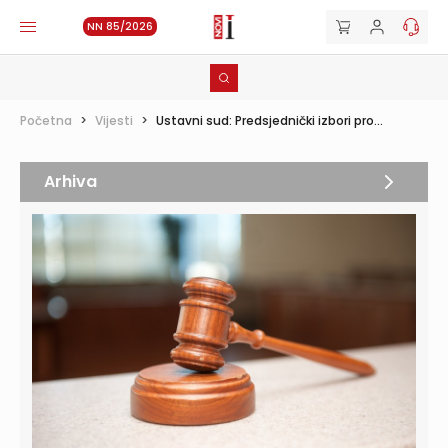
NN 85/2026
Početna
>
Vijesti
>
Ustavni sud: Predsjednički izbori pro...
Arhiva