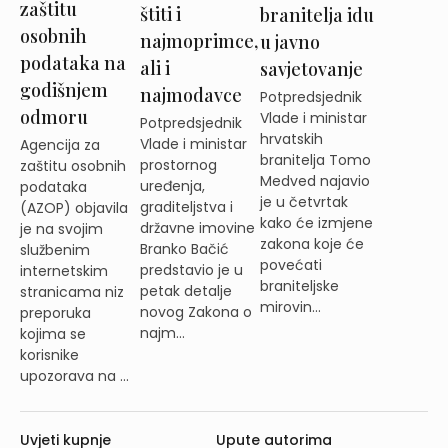
zaštitu
štiti i
branitelja idu
osobnih
najmoprimce,
u javno
podataka na
ali i
savjetovanje
godišnjem
najmodavce
Potpredsjednik
odmoru
Vlade i ministar
Potpredsjednik
hrvatskih
Vlade i ministar
Agencija za
branitelja Tomo
prostornog
zaštitu osobnih
Medved najavio
uređenja,
podataka
je u četvrtak
graditeljstva i
(AZOP) objavila
kako će izmjene
državne imovine
je na svojim
zakona koje će
Branko Bačić
službenim
povećati
predstavio je u
internetskim
braniteljske
petak detalje
stranicama niz
mirovin...
novog Zakona o
preporuka
najm...
kojima se
korisnike
upozorava na ...
Uvjeti kupnje
Upute autorima