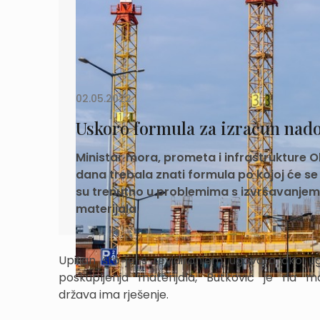
02.05.2022.
Uskoro formula za izračun nado
Ministar mora, prometa i infrastrukture Ol
dana trebala znati formula po kojoj će 
su trenutno u problemima s izvršavanje
materijala.
Upitan što je s revidiranjem ugovora oko ug
poskupljenja materijala, Butković je na 
država ima rješenje.