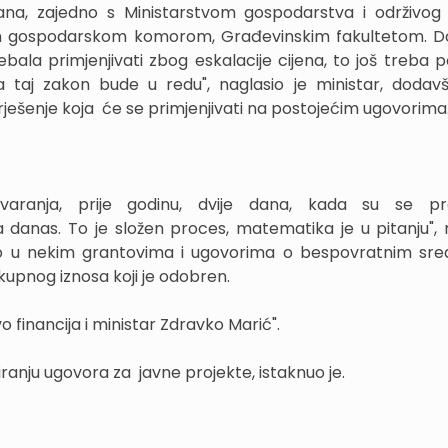
na, zajedno s Ministarstvom gospodarstva i održivog 
 gospodarskom komorom, Građevinskim fakultetom. Do
bala primjenjivati zbog eskalacije cijena, to još treba p
 taj zakon bude u redu", naglasio je ministar, dodav
ješenje koja će se primjenjivati na postojećim ugovorima
varanja, prije godinu, dvije dana, kada su se pr
ta danas. To je složen proces, matematika je u pitanju", 
to u nekim grantovima i ugovorima o bespovratnim sre
ukupnog iznosa koji je odobren.
vo financija i ministar Zdravko Marić".
ranju ugovora za javne projekte, istaknuo je.