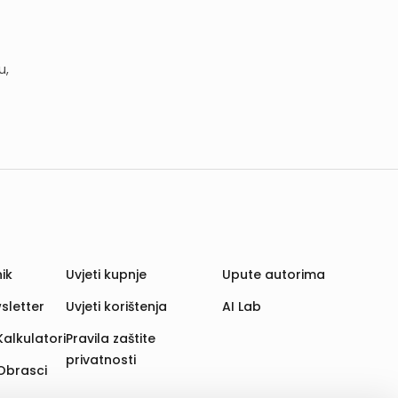
u,
ik
Uvjeti kupnje
Upute autorima
sletter
Uvjeti korištenja
AI Lab
Kalkulatori
Pravila zaštite
privatnosti
Obrasci