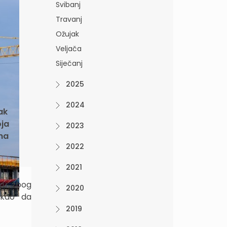
Svibanj
Travanj
Ožujak
Veljača
Siječanj
2025
2024
ak
oja
2023
na
2022
2021
tku zbog
2020
ekao da
2019