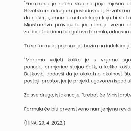
"Formirana je radna skupina prije mjesec da
Hrvatskom udrugom poslodavaca, Hrvatskom
do rješenja, imamo metodologiju koja bi se tre
Ministarstvo pravosuđa jer nam je važno da
za desetak dana biti gotova formula, odnosno r
To se formula, pojasnio je, bazira na indeksaciji.
"Moramo vidjeti koliko je u vrijeme ugo
ponude, primjerice stajao čelik, a koliko koš
Butković, dodavši da je olakotna okolnost š
postoji prostor, jer je projekt ugovoren ispod 
Za sve drugo, istaknuo je, "trebat će Ministarst
Formula će biti prvenstveno namijenjena revidi
(HINA, 29. 4. 2022.)