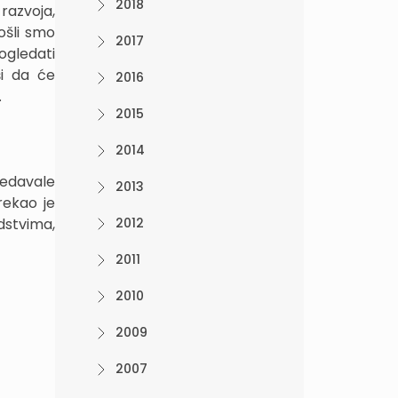
2018
razvoja,
šli smo
2017
ogledati
ši da će
2016
.
2015
2014
edavale
2013
rekao je
dstvima,
2012
2011
2010
2009
2007