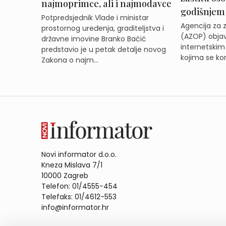
najmoprimce, ali i najmodavce
godišnjem
Potpredsjednik Vlade i ministar
Agencija za 
prostornog uređenja, graditeljstva i
(AZOP) objav
državne imovine Branko Bačić
internetskim
predstavio je u petak detalje novog
kojima se kor
Zakona o najm...
Novi informator d.o.o.
Kneza Mislava 7/1
10000 Zagreb
Telefon: 01/4555-454
Telefaks: 01/4612-553
info@informator.hr