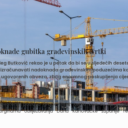
knade gubitka građevinskih tvrtki
eg Butković rekao je u petak da bi se u sljedećih deset
se izračunavati nadoknada građevinskim poduzećima k
m ugovorenih obveza, zbog enormnog poskupljenja cije
ovorenih poslova građevinskih tvrtki koje su na gubi
marginama obilježavanja Dana Karlovačke županije r