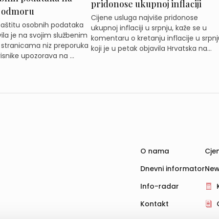
pridonose ukupnoj inflaciji
 odmoru
Cijene usluga najviše pridonose
zaštitu osobnih podataka
ukupnoj inflaciji u srpnju, kaže se u
ila je na svojim službenim
komentaru o kretanju inflacije u srpnj
 stranicama niz preporuka
koji je u petak objavila Hrvatska na...
isnike upozorava na ...
O nama
Cjen
Dnevni informator
New
Info-radar
Kontakt