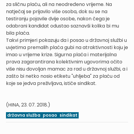
za sličnu plaću, ali na neodređeno vrijeme. Na
natječaj se prijavilo više osoba, dok su se na
testiranju pojavile dvije osobe, nakon čega je
odabrani kandidat odustao saznavši kolika bi mu
bila plaća.
Takvi primjeri pokazuju da i posao u državnoj službi u
uvjetima premalih plaća gubi na atraktivnosti koju je
imao u vrijeme krize. Sigurna plaća i materijalna
prava zagarantirana kolektivnim ugovorima očito
više nisu dovoljan mamac za rad u državnoj službi, a i
zašto bi netko nosio etiketu "uhljeba" za plaću od
koje se jedva preživljava, ističe sindikat.
(HINA, 23. 07. 2018.)
državna služba
posao
sindikat