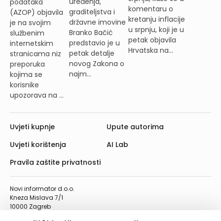
uređenja,
podataka
komentaru o
graditeljstva i
(AZOP) objavila
kretanju inflacije
državne imovine
je na svojim
u srpnju, koji je u
Branko Bačić
službenim
petak objavila
predstavio je u
internetskim
Hrvatska na...
petak detalje
stranicama niz
novog Zakona o
preporuka
najm...
kojima se
korisnike
upozorava na ...
Uvjeti kupnje
Upute autorima
Uvjeti korištenja
AI Lab
Pravila zaštite privatnosti
Novi informator d.o.o.
Kneza Mislava 7/1
10000 Zagreb
Telefon: 01/4555-454