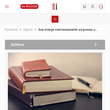
NN 85/2026
Početna
>
Vijesti
>
Sve manje zainteresiranih za posao u ...
Arhiva