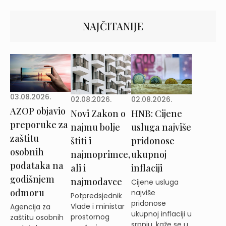
NAJČITANIJE
03.08.2026.
02.08.2026.
02.08.2026.
AZOP objavio
Novi Zakon o
HNB: Cijene
preporuke za
najmu bolje
usluga najviše
zaštitu
štiti i
pridonose
osobnih
najmoprimce,
ukupnoj
podataka na
ali i
inflaciji
godišnjem
najmodavce
Cijene usluga
odmoru
najviše
Potpredsjednik
pridonose
Vlade i ministar
Agencija za
ukupnoj inflaciji u
prostornog
zaštitu osobnih
srpnju, kaže se u