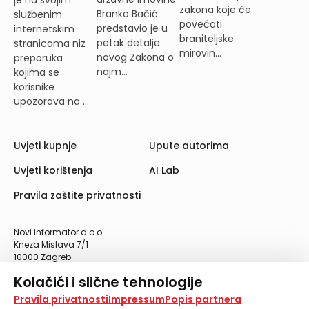
zakona koje će
Branko Bačić
službenim
povećati
predstavio je u
internetskim
braniteljske
petak detalje
stranicama niz
mirovin...
novog Zakona o
preporuka
najm...
kojima se
korisnike
upozorava na ...
Uvjeti kupnje
Upute autorima
Uvjeti korištenja
AI Lab
Pravila zaštite privatnosti
Novi informator d.o.o.
Kneza Mislava 7/1
10000 Zagreb
Telefon: 01/4555-454
Kolačići i slične tehnologije
Telefaks: 01/4612-553
info@informator.hr
Na našoj web stranici koristimo kolačiće i slične
Pravila privatnosti
Impressum
Popis partnera