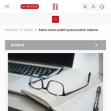
NN 85/2026
Početna
>
Vijesti
>
Sabor donio paket pravosudnih zakona
Arhiva