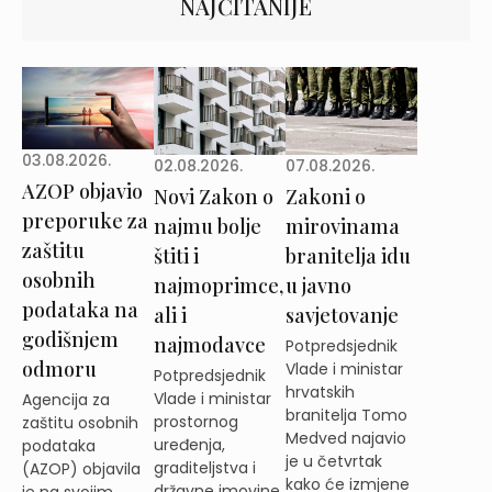
NAJČITANIJE
03.08.2026.
02.08.2026.
07.08.2026.
AZOP objavio
Novi Zakon o
Zakoni o
preporuke za
najmu bolje
mirovinama
zaštitu
štiti i
branitelja idu
osobnih
najmoprimce,
u javno
podataka na
ali i
savjetovanje
godišnjem
najmodavce
Potpredsjednik
odmoru
Vlade i ministar
Potpredsjednik
hrvatskih
Vlade i ministar
Agencija za
branitelja Tomo
prostornog
zaštitu osobnih
Medved najavio
uređenja,
podataka
je u četvrtak
graditeljstva i
(AZOP) objavila
kako će izmjene
državne imovine
je na svojim