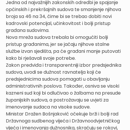
Jedna od najvažnijih zakonskih odredbi je spajanje
općinskih i prekršajnih sudova te smanjenje njihova
broja sa 46 na 34, čime bi se trebao dobiti novi
kadrovski potencijal, učinkovitost i bolji pristup
građana sudovima.
Nova mreža sudova trebala bi omogućiti bolji
pristup građanima, jer se jačaju njihove stalne
službe izvan sjedišta, pa će građani manje putovati
kako bi rješavali svoje potrebe.
Zakon predviđa i transparentniji izbor predsjednika
sudova, uvodi se dužnost ravnatelja koji će
predsjednicima sudova pomagati u obavljanju
administrativnih poslova. Također, osniva se visoki
kazneni sud koji bi odlučivao o žalbama na presude
županijskih sudova, a postrožavaju se uvjeti za
imenovanje sudaca na visoke sudove.
Ministar Dražen Bošnjaković očekuje brži i bolji rad
Državnoga sudbenog vijeća i Državnoodvjetničkog
vijeća i imenovanja dužnosnika, skraćuju se rokovi,