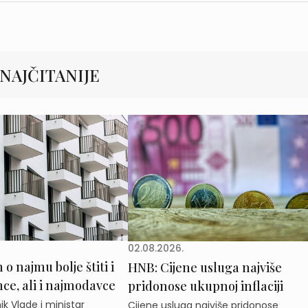
NAJČITANIJE
02.08.2026.
o najmu bolje štiti i
HNB: Cijene usluga najviše
e, ali i najmodavce
pridonose ukupnoj inflaciji
k Vlade i ministar
Cijene usluga najviše pridonose