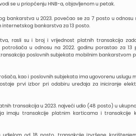
odi se u priopćenju HNB-a, objavljenom u petak.
nog bankarstva u 2023. povećao se za 7 posto u odnosu 
om internetskog bankarstva za 13 posto.
a, rasli su i broj i vrijednost platnih transakcija zad
a potrošača u odnosu na 2022. godinu porastao za 13 
oj transakcija poslovnih subjekata mobilnim bankarstvom 
rošača, kao i poslovnih subjekata ima ugovorenu uslugu 
taje prvi izbor pri odabiru uređaja za iniciranje elekt
latnih transakcija u 2023. najveći udio (48 posto) u ukupn
ja imaju transakcije platnim karticama i transakcije k
s udjelom od 18 posto, transakcije izvršene korištenje