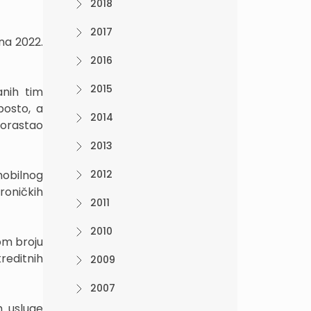
2018
2017
na 2022.
2016
2015
anih tim
posto, a
2014
porastao
2013
mobilnog
2012
roničkih
2011
2010
om broju
reditnih
2009
2007
m usluge