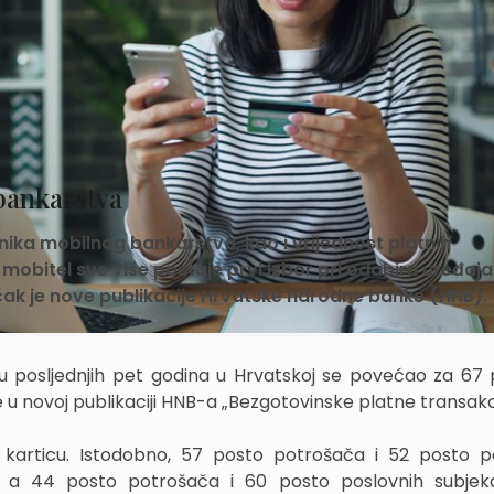
bankarstva
snika mobilnog bankarstva, kao i vrijednost platnih
mobitel sve više postaje prvi izbor pri odabiru uređaja
jučak je nove publikacije Hrvatske narodne banke (HNB).
a u posljednjih pet godina u Hrvatskoj se povećao za 67 
e u novoj publikaciji HNB-a „Bezgotovinske platne transakci
 karticu. Istodobno, 57 posto potrošača i 52 posto p
, a 44 posto potrošača i 60 posto poslovnih subjek