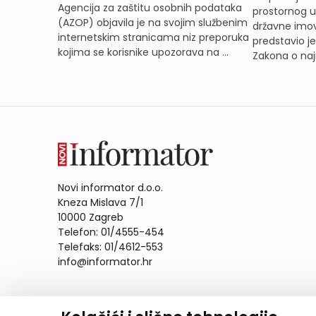
Agencija za zaštitu osobnih podataka
prostornog ur
(AZOP) objavila je na svojim službenim
državne imov
internetskim stranicama niz preporuka
predstavio j
kojima se korisnike upozorava na ...
Zakona o naj
Novi informator d.o.o.
Kneza Mislava 7/1
10000 Zagreb
Telefon: 01/4555-454
Telefaks: 01/4612-553
info@informator.hr
PRATITE NAS: