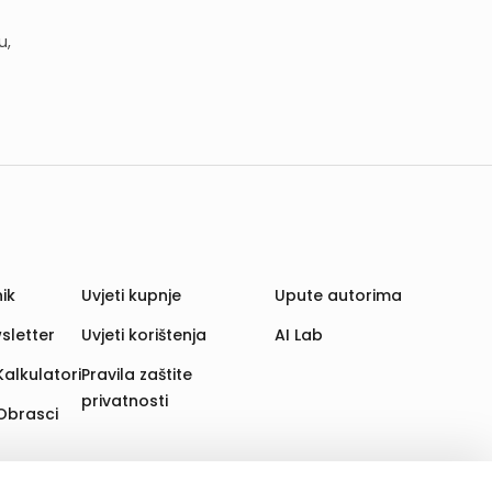
u,
ik
Uvjeti kupnje
Upute autorima
sletter
Uvjeti korištenja
AI Lab
Kalkulatori
Pravila zaštite
privatnosti
Obrasci