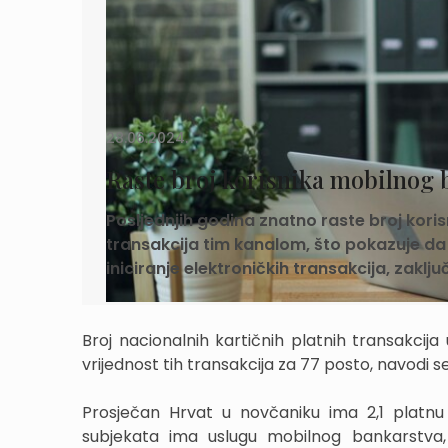
28.06.2024.
Raste broj korisnika mobilnog 
Posljednjih godina znatno raste broj kori
transakcija tim kanalom, što pokazuje da 
iniciranje elektroničkih transakcija, zakl
Broj nacionalnih kartičnih platnih transakcij
vrijednost tih transakcija za 77 posto, navodi s
Prosječan Hrvat u novčaniku ima 2,1 platnu
subjekata ima uslugu mobilnog bankarstva