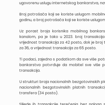
ugovorenu uslugu internetskog bankarstva, nav
Broj potrošača koji se koriste uslugom mobil
godinu, a broj potrošača koji se koriste uslug
Uz porast broja korisnika mobilnog bankarstv
kanalom, pa je tako u 2023. broj transakcij
vrijednost transakcija za 42 posto, dok je br
za 36, a vrijednost transakcija za 65 posto.
Ti podaci, zajedno s podatkom da sve više pot
bankarstva potvrđuje da mobitel sve više pos
transakcija.
U strukturi broja nacionalnih bezgotovinskih p
nacionalnih bezgotovinskih platnih transakci
transfera (34 posto).
Slijede ih transakcije terećenja bez naloga 