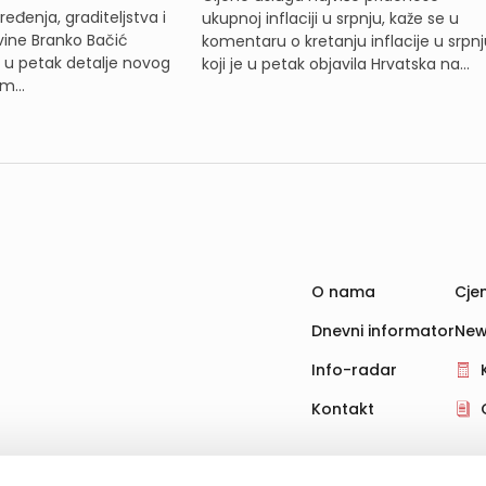
eđenja, graditeljstva i
ukupnoj inflaciji u srpnju, kaže se u
ine Branko Bačić
komentaru o kretanju inflacije u srpnj
e u petak detalje novog
koji je u petak objavila Hrvatska na...
m...
O nama
Cjen
Dnevni informator
New
Info-radar
Kontakt