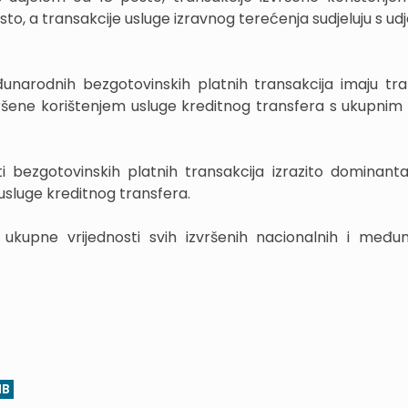
sto, a transakcije usluge izravnog terećenja sudjeluju s u
đunarodnih bezgotovinskih platnih transakcija imaju tra
vršene korištenjem usluge kreditnog transfera s ukupnim
i bezgotovinskih platnih transakcija izrazito dominanta
usluge kreditnog transfera.
ukupne vrijednosti svih izvršenih nacionalnih i među
NB