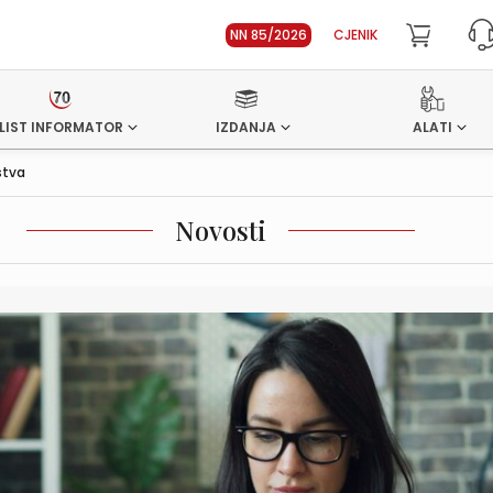
NN 85/2026
CJENIK
LIST INFORMATOR
IZDANJA
ALATI
stva
Novosti