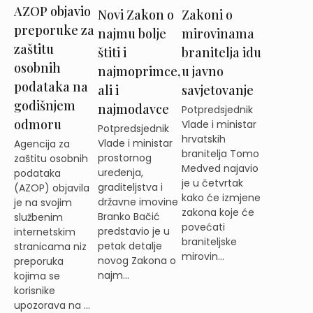
AZOP objavio
Novi Zakon o
Zakoni o
preporuke za
najmu bolje
mirovinama
zaštitu
štiti i
branitelja idu
osobnih
najmoprimce,
u javno
podataka na
ali i
savjetovanje
godišnjem
najmodavce
Potpredsjednik
odmoru
Vlade i ministar
Potpredsjednik
hrvatskih
Vlade i ministar
Agencija za
branitelja Tomo
prostornog
zaštitu osobnih
Medved najavio
uređenja,
podataka
je u četvrtak
graditeljstva i
(AZOP) objavila
kako će izmjene
državne imovine
je na svojim
zakona koje će
Branko Bačić
službenim
povećati
predstavio je u
internetskim
braniteljske
petak detalje
stranicama niz
mirovin...
novog Zakona o
preporuka
najm...
kojima se
korisnike
upozorava na ...