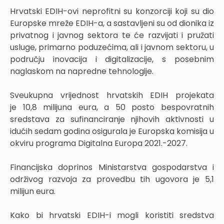
Hrvatski EDIH-ovi neprofitni su konzorciji koji su dio
Europske mreže EDIH-a, a sastavljeni su od dionika iz
privatnog i javnog sektora te će razvijati i pružati
usluge, primarno poduzećima, ali i javnom sektoru, u
području inovacija i digitalizacije, s posebnim
naglaskom na napredne tehnologije.
Sveukupna vrijednost hrvatskih EDIH projekata
je 10,8 milijuna eura, a 50 posto bespovratnih
sredstava za sufinanciranje njihovih aktivnosti u
idućih sedam godina osigurala je Europska komisija u
okviru programa Digitalna Europa 2021.-2027.
Financijska doprinos Ministarstva gospodarstva i
održivog razvoja za provedbu tih ugovora je 5,1
milijun eura.
Kako bi hrvatski EDIH-i mogli koristiti sredstva