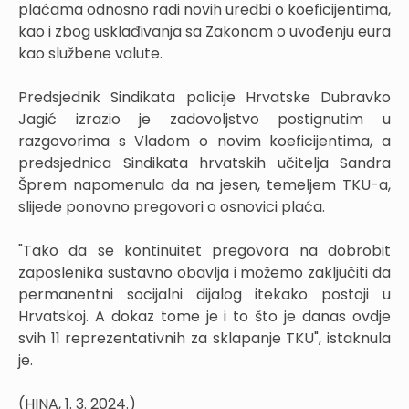
plaćama odnosno radi novih uredbi o koeficijentima,
kao i zbog usklađivanja sa Zakonom o uvođenju eura
kao službene valute.
Predsjednik Sindikata policije Hrvatske Dubravko
Jagić izrazio je zadovoljstvo postignutim u
razgovorima s Vladom o novim koeficijentima, a
predsjednica Sindikata hrvatskih učitelja Sandra
Šprem napomenula da na jesen, temeljem TKU-a,
slijede ponovno pregovori o osnovici plaća.
"Tako da se kontinuitet pregovora na dobrobit
zaposlenika sustavno obavlja i možemo zaključiti da
permanentni socijalni dijalog itekako postoji u
Hrvatskoj. A dokaz tome je i to što je danas ovdje
svih 11 reprezentativnih za sklapanje TKU", istaknula
je.
(HINA, 1. 3. 2024.)