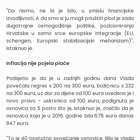
"Da nismo, ne bi je bilo, u smislu financijske
izvodljivosti, A da smo si ju mogli priuštiti plod je sada
dugotrajne osmogodišnje politike, pozicioniranja
Hrvatske u samo srce europske integracije (EU,
schengen, Europski stabilizacijski mehanizam)",
istaknuo je.
Inflacija nije pojela plaće
Podsjetio je da je u zadnjih godinu dana Vlada
povećala regres s 200 na 300 eura, božićnicu s 232
na 300 eura, uz dar za dijete od 100 eura uvedeno je i
novo pravo – uskrsnica od 100 eura, podignuta je
osnovica za 5 posto što je, istaknuo je, značilo da je
osnovica koja je u 2016. godine bila 678 eura danas
947 eura.
"To je 40 postotno povećanje osnovice. Bilo je vlada