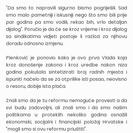
"Da smo to napravili sigurno bismo pogriješili. Sad
smo malo pametniji i iskusniji nego što smo bili prije
par godina pa smo vodili, rekao bih, vrlo detaljan
dijalog". Poručio je da će se kroz vrijeme i kroz dijalog
sa sindikatima vidjeti postoje li razlozi za njihovu
doradu odnosno izmjenu.
Plenković je ponovio kako je ovo prva Vlada koja
kroz donošenje zakona i kroz uredbe nakon niza
godina pokušala sintetizirati broj radnih mjesta i
ispuniti načelo da se za otprilike isti posao, neovisno
o resoru, dobije ista plaća.
Znali smo da je tu reformu nemoguće provesti a da
svi budu zadovoljni, ali znali smo i da smo našim
politikama u proteklih nekoliko godina osnažili
ekonomski, socijalni i financijski položaj Hrvatske i
"mogli smo si ovu reformu priuštiti".