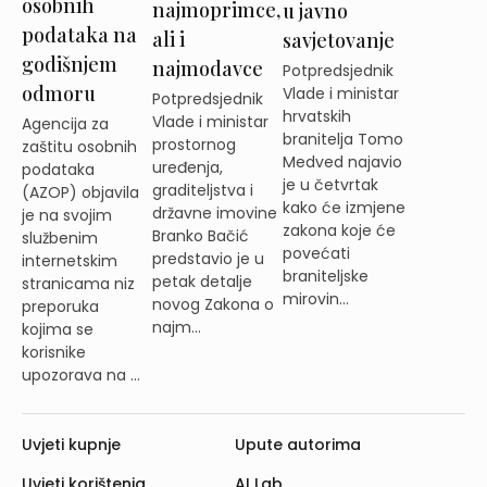
osobnih
najmoprimce,
u javno
podataka na
ali i
savjetovanje
godišnjem
najmodavce
Potpredsjednik
odmoru
Vlade i ministar
Potpredsjednik
hrvatskih
Vlade i ministar
Agencija za
branitelja Tomo
prostornog
zaštitu osobnih
Medved najavio
uređenja,
podataka
je u četvrtak
graditeljstva i
(AZOP) objavila
kako će izmjene
državne imovine
je na svojim
zakona koje će
Branko Bačić
službenim
povećati
predstavio je u
internetskim
braniteljske
petak detalje
stranicama niz
mirovin...
novog Zakona o
preporuka
najm...
kojima se
korisnike
upozorava na ...
Uvjeti kupnje
Upute autorima
Uvjeti korištenja
AI Lab