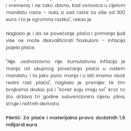
i vremena, i ne tako davno, kad osnovica u cijelom
mandatu raste – nula, a sad raste za više od 300
eura. I to je ogromna razlika", rekao je.
Naglasio je i da se povećanje plaća i primanja ljudi
više ne može diskvalificirati floskulom – inflacija
pojela plaće.
"Nije. Jednostavno nije. Kumulativna inflacija je
manja od ukupnog povećanja plaća u našem
mandatu. I to jako puno manja i u biti imamo visok
realni rast plaća", naglasio je premijer te tim
brojkama dodao još i "korist koju imaju svi" kroz to
što država tri godine subvencionira cijenu plina,
struje i naftnih derivata.
Piletić: Za plaće i materijalna prava dodatnih 1,6
milijardi eura