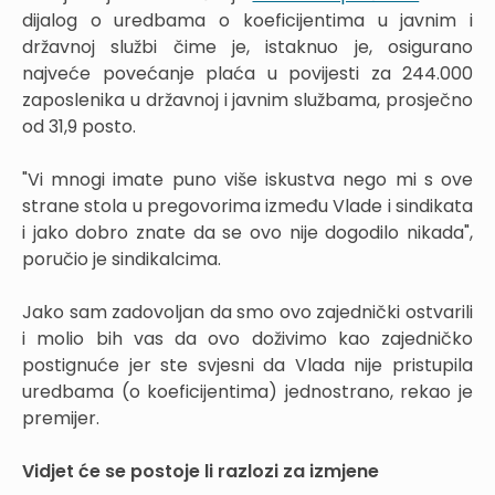
dijalog o uredbama o koeficijentima u javnim i
državnoj službi čime je, istaknuo je, osigurano
najveće povećanje plaća u povijesti za 244.000
zaposlenika u državnoj i javnim službama, prosječno
od 31,9 posto.
"Vi mnogi imate puno više iskustva nego mi s ove
strane stola u pregovorima između Vlade i sindikata
i jako dobro znate da se ovo nije dogodilo nikada",
poručio je sindikalcima.
Jako sam zadovoljan da smo ovo zajednički ostvarili
i molio bih vas da ovo doživimo kao zajedničko
postignuće jer ste svjesni da Vlada nije pristupila
uredbama (o koeficijentima) jednostrano, rekao je
premijer.
Vidjet će se postoje li razlozi za izmjene