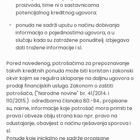
proizvoda, time ni o sastavnicama
potencijalnog kreditnog ugovora;
ponuda ne sadrži uputu o načinu dobivanja
informacija o pojedinostima ugovora, a u
slučaju kada su zatražene ponuditelj izbjegava
dati tražene informacije i sl.
Pored navedenog, potrošačima za prepoznavanje
takvih kreditnih ponuda može biti koristan i zakonski
okvir kojim se regulira sklapanje na daljinu ugovora o
prodaji financijskih usluga. Zakonom o zaštiti
potrošača, ("Narodne novine" br. 41/2014. i
110/2015.) odredbama članaka 80.-94., propisane
su, naime, informacije koje potrošač mora primiti te
prava i obveze obiju strana kao npr. pravo na
odustajanje, obavijest o načinu rješavanja sporova i
sl.
Ponude koje inicijalno ne sadrže propisane