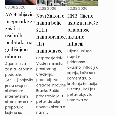
03.08.2026.
02.08.2026.
02.08.2026.
AZOP objavio
Novi Zakon o
HNB: Cijene
preporuke za
najmu bolje
usluga najviše
zaštitu
štiti i
pridonose
osobnih
najmoprimce,
ukupnoj
podataka na
ali i
inflaciji
godišnjem
najmodavce
Cijene usluga
odmoru
najviše
Potpredsjednik
pridonose
Vlade i ministar
Agencija za
ukupnoj inflaciji u
prostornog
zaštitu osobnih
srpnju, kaže se u
uređenja,
podataka
komentaru o
graditeljstva i
(AZOP) objavila
kretanju inflacije
državne imovine
je na svojim
u srpnju, koji je u
Branko Bačić
službenim
petak objavila
predstavio je u
internetskim
Hrvatska na...
petak detalje
stranicama niz
novog Zakona o
preporuka
najm...
kojima se