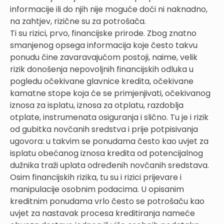
informacije ili do njih nije moguće doći ni naknadno,
na zahtjev, rizične su za potrošača.
Ti su rizici, prvo, financijske prirode. Zbog znatno
smanjenog opsega informacija koje često takvu
ponudu čine zavaravajućom postoji, naime, velik
rizik donošenja nepovoljnih financijskih odluka u
pogledu očekivane glavnice kredita, očekivane
kamatne stope koja će se primjenjivati, očekivanog
iznosa za isplatu, iznosa za otplatu, razdoblja
otplate, instrumenata osiguranja i slično. Tu je i rizik
od gubitka novčanih sredstva i prije potpisivanja
ugovora: u takvim se ponudama često kao uvjet za
isplatu obećanog iznosa kredita od potencijalnog
dužnika traži uplata određenih novčanih sredstava.
Osim financijskih rizika, tu su i rizici prijevare i
manipulacije osobnim podacima. U opisanim
kreditnim ponudama vrlo često se potrošaču kao
uvjet za nastavak procesa kreditiranja nameće