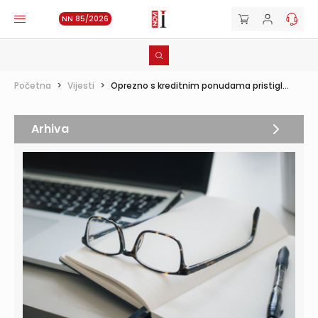
NN 85/2026
Početna
>
Vijesti
>
Oprezno s kreditnim ponudama pristigl...
Arhiva