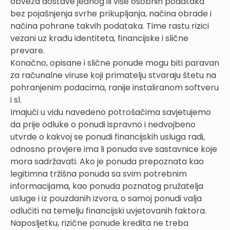
obveza dostave jednog ili više osobnih podataka
bez pojašnjenja svrhe prikupljanja, načina obrade i
načina pohrane takvih podataka. Time rastu rizici
vezani uz krađu identiteta, financijske i slične
prevare.
Konačno, opisane i slične ponude mogu biti paravan
za računalne viruse koji primatelju stvaraju štetu na
pohranjenim podacima, ranije instaliranom softveru
i sl.
Imajući u vidu navedeno potrošačima savjetujemo
da prije odluke o ponudi ispravno i nedvojbeno
utvrde o kakvoj se ponudi financijskih usluga radi,
odnosno provjere ima li ponuda sve sastavnice koje
mora sadržavati. Ako je ponuda prepoznata kao
legitimna tržišna ponuda sa svim potrebnim
informacijama, kao ponuda poznatog pružatelja
usluge i iz pouzdanih izvora, o samoj ponudi valja
odlučiti na temelju financijski uvjetovanih faktora.
Naposljetku, rizične ponude kredita ne treba