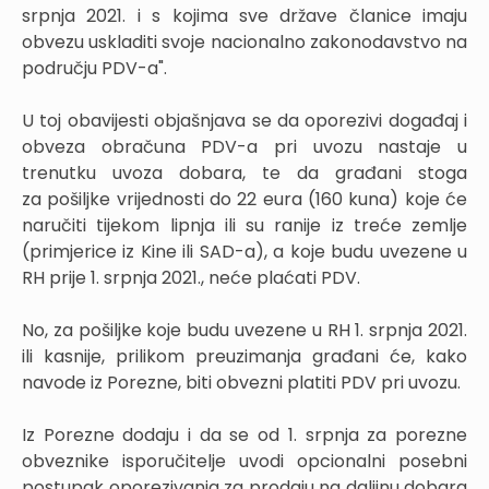
srpnja 2021. i s kojima sve države članice imaju
obvezu uskladiti svoje nacionalno zakonodavstvo na
području PDV-a".
U toj obavijesti objašnjava se da oporezivi događaj i
obveza obračuna PDV-a pri uvozu nastaje u
trenutku uvoza dobara, te da građani stoga
za pošiljke vrijednosti do 22 eura (160 kuna) koje će
naručiti tijekom lipnja ili su ranije iz treće zemlje
(primjerice iz Kine ili SAD-a), a koje budu uvezene u
RH prije 1. srpnja 2021., neće plaćati PDV.
No, za pošiljke koje budu uvezene u RH 1. srpnja 2021.
ili kasnije, prilikom preuzimanja građani će, kako
navode iz Porezne, biti obvezni platiti PDV pri uvozu.
Iz Porezne dodaju i da se od 1. srpnja za porezne
obveznike isporučitelje uvodi opcionalni posebni
postupak oporezivanja za prodaju na daljinu dobara