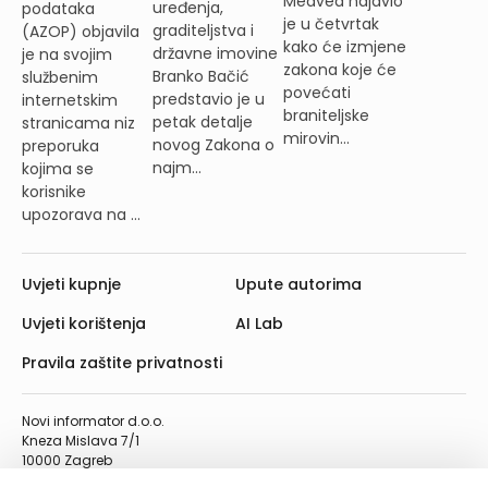
Medved najavio
uređenja,
podataka
je u četvrtak
graditeljstva i
(AZOP) objavila
kako će izmjene
državne imovine
je na svojim
zakona koje će
Branko Bačić
službenim
povećati
predstavio je u
internetskim
braniteljske
petak detalje
stranicama niz
mirovin...
novog Zakona o
preporuka
najm...
kojima se
korisnike
upozorava na ...
Uvjeti kupnje
Upute autorima
Uvjeti korištenja
AI Lab
Pravila zaštite privatnosti
Novi informator d.o.o.
Kneza Mislava 7/1
10000 Zagreb
Telefon: 01/4555-454