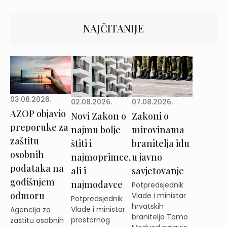
NAJČITANIJE
03.08.2026.
02.08.2026.
07.08.2026.
AZOP objavio
Novi Zakon o
Zakoni o
preporuke za
najmu bolje
mirovinama
zaštitu
štiti i
branitelja idu
osobnih
najmoprimce,
u javno
podataka na
ali i
savjetovanje
godišnjem
najmodavce
Potpredsjednik
odmoru
Vlade i ministar
Potpredsjednik
hrvatskih
Vlade i ministar
Agencija za
branitelja Tomo
prostornog
zaštitu osobnih