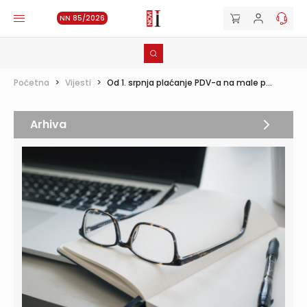
NN 85/2026
Početna
>
Vijesti
>
Od 1. srpnja plaćanje PDV-a na male p...
Arhiva