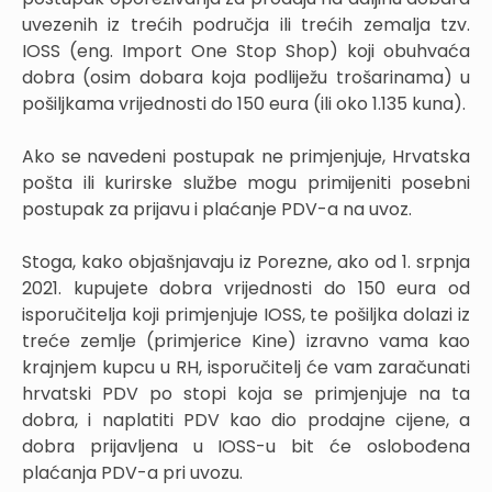
uvezenih iz trećih područja ili trećih zemalja tzv.
IOSS (eng. Import One Stop Shop) koji obuhvaća
dobra (osim dobara koja podliježu trošarinama) u
pošiljkama vrijednosti do 150 eura (ili oko 1.135 kuna).
Ako se navedeni postupak ne primjenjuje, Hrvatska
pošta ili kurirske službe mogu primijeniti posebni
postupak za prijavu i plaćanje PDV-a na uvoz.
Stoga, kako objašnjavaju iz Porezne, ako od 1. srpnja
2021. kupujete dobra vrijednosti do 150 eura od
isporučitelja koji primjenjuje IOSS, te pošiljka dolazi iz
treće zemlje (primjerice Kine) izravno vama kao
krajnjem kupcu u RH, isporučitelj će vam zaračunati
hrvatski PDV po stopi koja se primjenjuje na ta
dobra, i naplatiti PDV kao dio prodajne cijene, a
dobra prijavljena u IOSS-u bit će oslobođena
plaćanja PDV-a pri uvozu.