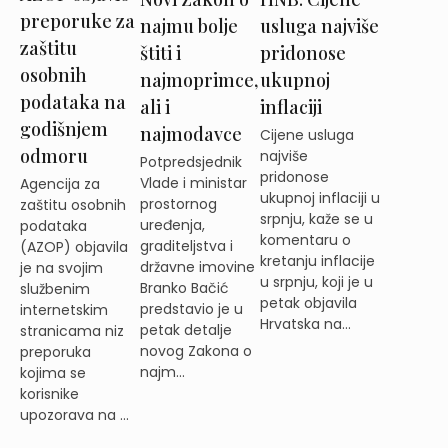
preporuke za
najmu bolje
usluga najviše
zaštitu
štiti i
pridonose
osobnih
najmoprimce,
ukupnoj
podataka na
ali i
inflaciji
godišnjem
najmodavce
Cijene usluga
odmoru
najviše
Potpredsjednik
pridonose
Vlade i ministar
Agencija za
ukupnoj inflaciji u
prostornog
zaštitu osobnih
srpnju, kaže se u
uređenja,
podataka
komentaru o
graditeljstva i
(AZOP) objavila
kretanju inflacije
državne imovine
je na svojim
u srpnju, koji je u
Branko Bačić
službenim
petak objavila
predstavio je u
internetskim
Hrvatska na...
petak detalje
stranicama niz
novog Zakona o
preporuka
najm...
kojima se
korisnike
upozorava na ...