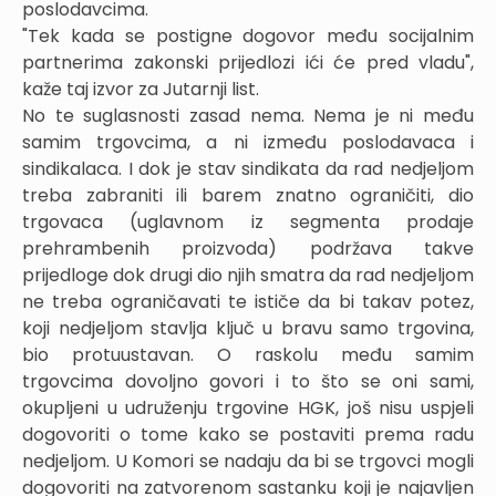
poslodavcima.
"Tek kada se postigne dogovor među socijalnim
partnerima zakonski prijedlozi ići će pred vladu",
kaže taj izvor za Jutarnji list.
No te suglasnosti zasad nema. Nema je ni među
samim trgovcima, a ni između poslodavaca i
sindikalaca. I dok je stav sindikata da rad nedjeljom
treba zabraniti ili barem znatno ograničiti, dio
trgovaca (uglavnom iz segmenta prodaje
prehrambenih proizvoda) podržava takve
prijedloge dok drugi dio njih smatra da rad nedjeljom
ne treba ograničavati te ističe da bi takav potez,
koji nedjeljom stavlja ključ u bravu samo trgovina,
bio protuustavan. O raskolu među samim
trgovcima dovoljno govori i to što se oni sami,
okupljeni u udruženju trgovine HGK, još nisu uspjeli
dogovoriti o tome kako se postaviti prema radu
nedjeljom. U Komori se nadaju da bi se trgovci mogli
dogovoriti na zatvorenom sastanku koji je najavljen