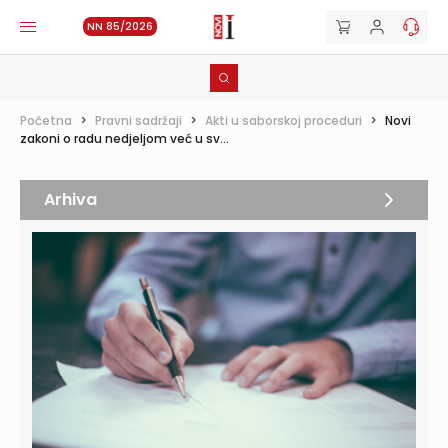
NN 85/2026
Početna
>
Pravni sadržaji
>
Akti u saborskoj proceduri
>
Novi
zakoni o radu nedjeljom već u sv...
Arhiva