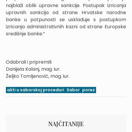
najblaži oblik upravne sankcije. Postupak izricanja
upravnih sankcija od strane Hrvatske narodne
banke u potpunosti se usklađuje s postupkom
izricanja administrativnih kazni od strane Europske
središnje banke.”
Odabrali i pripremili:
Danijela Kalanj, mag. iur.
Željko Tomljenović, mag. iur.
akti u saborskoj proceduri
Sabor
porez
NAJČITANIJE