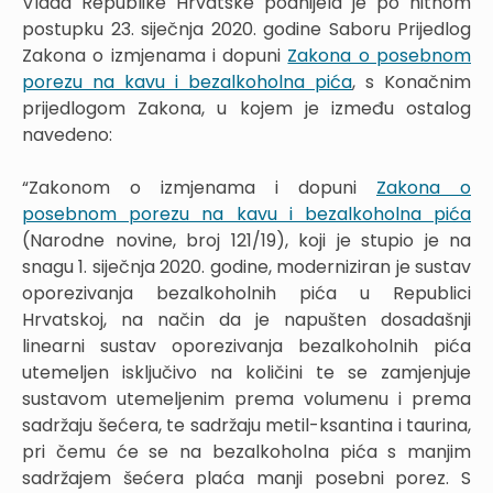
Vlada Republike Hrvatske podnijela je po hitnom
postupku 23. siječnja 2020. godine Saboru Prijedlog
Zakona o izmjenama i dopuni
Zakona o posebnom
porezu na kavu i bezalkoholna pića
, s Konačnim
prijedlogom Zakona, u kojem je između ostalog
navedeno:
“Zakonom o izmjenama i dopuni
Zakona o
posebnom porezu na kavu i bezalkoholna pića
(Narodne novine, broj 121/19), koji je stupio je na
snagu 1. siječnja 2020. godine, moderniziran je sustav
oporezivanja bezalkoholnih pića u Republici
Hrvatskoj, na način da je napušten dosadašnji
linearni sustav oporezivanja bezalkoholnih pića
utemeljen isključivo na količini te se zamjenjuje
sustavom utemeljenim prema volumenu i prema
sadržaju šećera, te sadržaju metil-ksantina i taurina,
pri čemu će se na bezalkoholna pića s manjim
sadržajem šećera plaća manji posebni porez. S