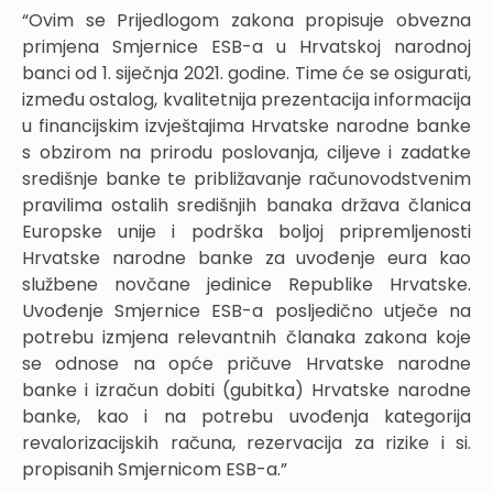
“Ovim se Prijedlogom zakona propisuje obvezna
primjena Smjernice ESB-a u Hrvatskoj narodnoj
banci od 1. siječnja 2021. godine. Time će se osigurati,
između ostalog, kvalitetnija prezentacija informacija
u financijskim izvještajima Hrvatske narodne banke
s obzirom na prirodu poslovanja, ciljeve i zadatke
središnje banke te približavanje računovodstvenim
pravilima ostalih središnjih banaka država članica
Europske unije i podrška boljoj pripremljenosti
Hrvatske narodne banke za uvođenje eura kao
službene novčane jedinice Republike Hrvatske.
Uvođenje Smjernice ESB-a posljedično utječe na
potrebu izmjena relevantnih članaka zakona koje
se odnose na opće pričuve Hrvatske narodne
banke i izračun dobiti (gubitka) Hrvatske narodne
banke, kao i na potrebu uvođenja kategorija
revalorizacijskih računa, rezervacija za rizike i si.
propisanih Smjernicom ESB-a.”