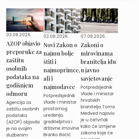
03.08.2026.
02.08.2026.
07.08.2026.
AZOP objavio
Novi Zakon o
Zakoni o
preporuke za
najmu bolje
mirovinama
zaštitu
štiti i
branitelja idu
osobnih
najmoprimce,
u javno
podataka na
ali i
savjetovanje
godišnjem
najmodavce
Potpredsjednik
odmoru
Vlade i ministar
Potpredsjednik
hrvatskih
Vlade i ministar
Agencija za
branitelja Tomo
prostornog
zaštitu osobnih
Medved najavio
uređenja,
podataka
je u četvrtak
graditeljstva i
(AZOP) objavila
kako će izmjene
državne imovine
je na svojim
zakona koje će
Branko Bačić
službenim