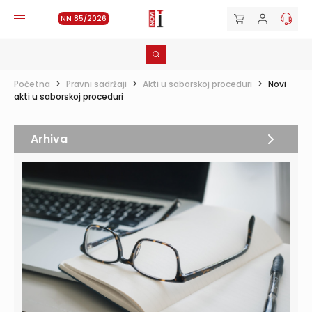
NN 85/2026
Početna
>
Pravni sadržaji
>
Akti u saborskoj proceduri
>
Novi
akti u saborskoj proceduri
Arhiva