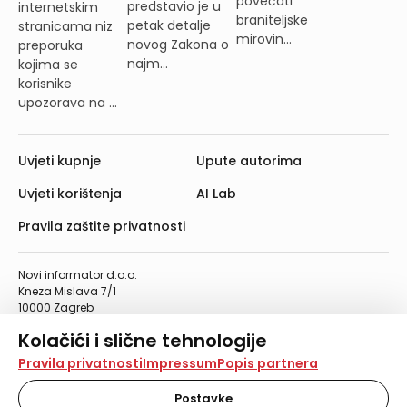
povećati
predstavio je u
internetskim
braniteljske
petak detalje
stranicama niz
mirovin...
novog Zakona o
preporuka
najm...
kojima se
korisnike
upozorava na ...
Uvjeti kupnje
Upute autorima
Uvjeti korištenja
AI Lab
Pravila zaštite privatnosti
Novi informator d.o.o.
Kneza Mislava 7/1
10000 Zagreb
Telefon: 01/4555-454
Kolačići i slične tehnologije
Telefaks: 01/4612-553
info@informator.hr
Na našoj web stranici koristimo kolačiće i slične
Pravila privatnosti
Impressum
Popis partnera
tehnologije za pohranu, čitanje i obradu informacija na
vašem uređaju. Time poboljšavamo korisničko iskustvo,
Postavke
PRATITE NAS: