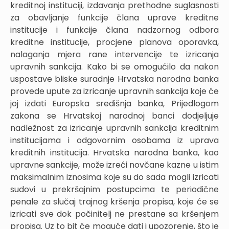
kreditnoj instituciji, izdavanja prethodne suglasnosti
za obavljanje funkcije člana uprave kreditne
institucije i funkcije člana nadzornog odbora
kreditne institucije, procjene planova oporavka,
nalaganja mjera rane intervencije te izricanja
upravnih sankcija. Kako bi se omogućilo da nakon
uspostave bliske suradnje Hrvatska narodna banka
provede upute za izricanje upravnih sankcija koje će
joj izdati Europska središnja banka, Prijedlogom
zakona se Hrvatskoj narodnoj banci dodjeljuje
nadležnost za izricanje upravnih sankcija kreditnim
institucijama i odgovornim osobama iz uprava
kreditnih institucija. Hrvatska narodna banka, kao
upravne sankcije, može izreći novčane kazne u istim
maksimalnim iznosima koje su do sada mogli izricati
sudovi u prekršajnim postupcima te periodične
penale za slučaj trajnog kršenja propisa, koje će se
izricati sve dok počinitelj ne prestane sa kršenjem
propisa. Uz to bit će moguće dati i upozorenje, što je