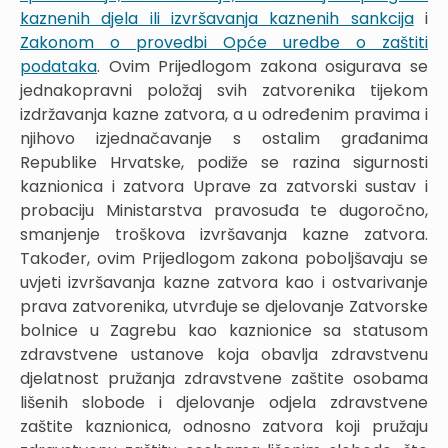
kaznenih djela ili izvršavanja kaznenih sankcija
i
Zakonom o provedbi Opće uredbe o zaštiti
podataka
. Ovim Prijedlogom zakona osigurava se
jednakopravni položaj svih zatvorenika tijekom
izdržavanja kazne zatvora, a u određenim pravima i
njihovo izjednačavanje s ostalim građanima
Republike Hrvatske, podiže se razina sigurnosti
kaznionica i zatvora Uprave za zatvorski sustav i
probaciju Ministarstva pravosuđa te dugoročno,
smanjenje troškova izvršavanja kazne zatvora.
Također, ovim Prijedlogom zakona poboljšavaju se
uvjeti izvršavanja kazne zatvora kao i ostvarivanje
prava zatvorenika, utvrđuje se djelovanje Zatvorske
bolnice u Zagrebu kao kaznionice sa statusom
zdravstvene ustanove koja obavlja zdravstvenu
djelatnost pružanja zdravstvene zaštite osobama
lišenih slobode i djelovanje odjela zdravstvene
zaštite kaznionica, odnosno zatvora koji pružaju