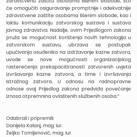
zdravstvenu zaštitu osobama lišenim slobode, što
će omogućiti osiguravanje promptnije i adekvatnije
zdravstvene zaštite osobama lišenim slobode, kao i
lakšu komunikaciju zatvorskog sustava i sustava
javnog zdravstva. Nadalje, ovim Prijedlogom zakona
pruža se mogućnost korištenja novih tehnologija u
zatvorskom sustavu, ubrzava se postupak
upućivanja osuđenika na izdržavanje kazne zatvora,
uvode se nove mogućnosti organizacijskog
rasterećenja prekapacitiranosti zatvorenih uvjeta
izvršavanja kazne zatvora, a time i izvršavanja
istražnog zatvora. U odnosu na radnopravne
odnose ovaj Prijedlog zakona predviđa povećanje
iznosa otpremnina ovlaštenih službenih osoba.”
Odabrali i pripremili:
Danijela Kalanj, mag. iur.
Željko Tomljenović, mag. iur.