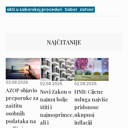
akti u saborskoj proceduri
Sabor
zatvor
NAJČITANIJE
03.08.2026.
02.08.2026.
02.08.2026.
AZOP objavio
Novi Zakon o
HNB: Cijene
preporuke za
najmu bolje
usluga najviše
zaštitu
štiti i
pridonose
osobnih
najmoprimce,
ukupnoj
podataka na
ali i
inflaciji