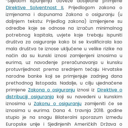
“Slijedom ispunjenja obveze dosljedne primjene
Direktive Solventnost II
, Prijedlogom zakona o
izmjenama i dopunama Zakona o osiguranju (u
daljnjem tekstu: Prijedlog zakona) izmijenjene su
odredbe koje se odnose na izračun minimalnog
potrebnog kapitala, uvjete koje trebaju ispuniti
društva za osiguranje kako bi se kvalificirala kao
mala društva te iznose uključene u velike rizike na
način da su kunski iznosi zamijenjeni iznosima u
eurima, uz navođenje preračunavanja u kunsku
protuvrijednost prema srednjem tečaju Hrvatske
narodne banke koji se primjenjuje zadnjeg dana
prethodnog listopada. Nadalje, u cilju ujednačene
primjene
Zakona o osiguranju
iznosi iz
Direktive o
distribuciji osiguranja
koji su navedeni u kunskim
iznosima u
Zakonu o osiguranju
zamijeniti će se
iznosima u eurima. Dana 4. travnja 2018. godine
stupio je na snagu Bilateralni sporazum između
Europske unije i Sjedinjenih Američkih Država o