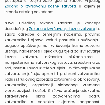
postupku 5. ožujka 2020. godine Saboru Prijedlog
Zakona o izvršavanju kazne zatvora
, u kojem je
između ostalog navedeno:
“Ovaj Prijedlog zakona zadržao je koncept
dosadašnjeg
Zakona o izvršavanju kazne zatvora
te
sadrži odredbe o temeljnim načelima, pravima
zatvorenika i njihovoj zaštiti, postupku upućivanja i
odgode upućivanja na izvršavanje kazne zatvora,
ustroju, nadležnosti i djelokrugu tijela za izvršavanje
kazne zatvora, državnim službenicima i
namještenicima zatvorskog sustava, sredstvima za
rad, institutu suca izvršenja, tijeku izvršavanja kazne
zatvora, smještaju, opremi i prehrani zatvorenika,
radu i strukovnoj izobrazbi zatvorenika, obrazovanju
zatvorenika, organizaciji slobodnog vremena,
vjeroispovijesti i dušobrižništvu, pružanju adekvatne
zdravstvene skrbi zatvorenicima, dodiru
zatvorenika s vanjskim svijetom, pogodnosti