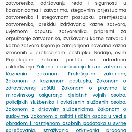
zatvorenika, održavanju reda i sigurnosti u
kaznionicama i zatvorima, stegovnim prijestupima
zatvorenika i stegovnom postupku, premještaju
zatvorenika, prekidu izdržavanja kazne zatvora,
uvjetnom otpustu zatvorenika, pripremi za
otpuštanje zatvorenika, izvršavanju kazne zatvora i
kazne zatvora kojom je zamijenjena novčana kazna
izrečenih u prekršajnom postupku. Nadalje, ovim
Prijedlogom zakona postižu se određena
usklađivanja
Zakona o izvršavanju kazne zatvora
s
Kaznenim zakonom
,
Prekršajnim zakonom
,
Zakonom o kaznenom postupku
,
Zakonom o
zdravstvenoj zaštiti
,
Zakonom o pravima iz
mirovinskog osiguranja djelatnih vojnih osoba,
policijskih službenika i ovlaštenih službenih osoba
,
Zakonom o državnim službenicima
,
Zakonom o
sudovima
,
Zakonom o zaštiti fizičkih osoba u vezi s
obradom i razmjenom osobnih podataka u svrhe
sprečavanja, istraživanja, otkrivanja progona