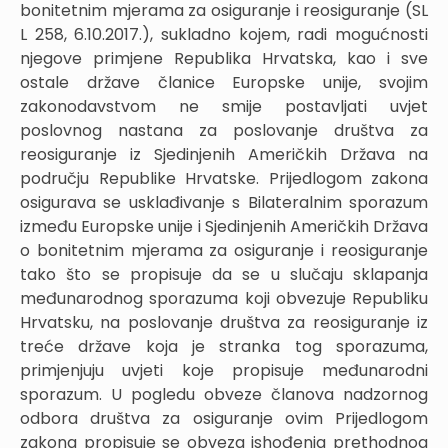
bonitetnim mjerama za osiguranje i reosiguranje (SL
L 258, 6.10.2017.), sukladno kojem, radi mogućnosti
njegove primjene Republika Hrvatska, kao i sve
ostale države članice Europske unije, svojim
zakonodavstvom ne smije postavljati uvjet
poslovnog nastana za poslovanje društva za
reosiguranje iz Sjedinjenih Američkih Država na
području Republike Hrvatske. Prijedlogom zakona
osigurava se usklađivanje s Bilateralnim sporazum
između Europske unije i Sjedinjenih Američkih Država
o bonitetnim mjerama za osiguranje i reosiguranje
tako što se propisuje da se u slučaju sklapanja
međunarodnog sporazuma koji obvezuje Republiku
Hrvatsku, na poslovanje društva za reosiguranje iz
treće države koja je stranka tog sporazuma,
primjenjuju uvjeti koje propisuje međunarodni
sporazum. U pogledu obveze članova nadzornog
odbora društva za osiguranje ovim Prijedlogom
zakona propisuje se obveza ishođenja prethodnog