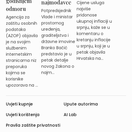
godišnjem
najmodavce
Cijene usluga
odmoru
najviše
Potpredsjednik
pridonose
Vlade i ministar
Agencija za
ukupnoj inflaciji u
prostornog
zaštitu osobnih
srpnju, kaže se u
uređenja,
podataka
komentaru o
graditeljstva i
(AZOP) objavila
kretanju inflacije
državne imovine
je na svojim
u srpnju, koji je u
Branko Bačić
službenim
petak objavila
predstavio je u
internetskim
Hrvatska na...
petak detalje
stranicama niz
novog Zakona o
preporuka
najm...
kojima se
korisnike
upozorava na ...
Uvjeti kupnje
Upute autorima
Uvjeti korištenja
AI Lab
Pravila zaštite privatnosti