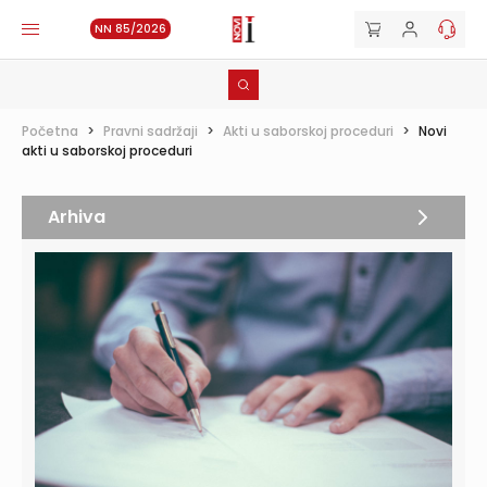
NN 85/2026
Početna
>
Pravni sadržaji
>
Akti u saborskoj proceduri
>
Novi
akti u saborskoj proceduri
Arhiva