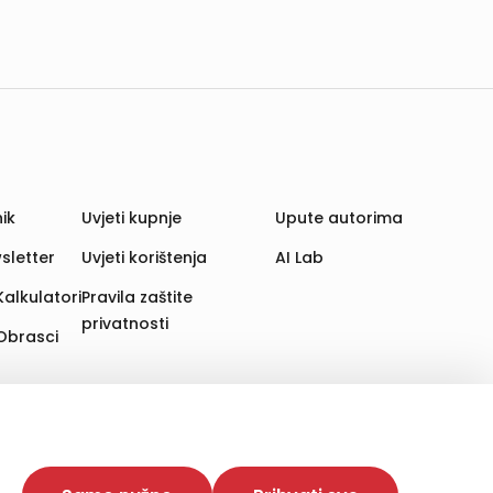
ik
Uvjeti kupnje
Upute autorima
sletter
Uvjeti korištenja
AI Lab
Kalkulatori
Pravila zaštite
privatnosti
Obrasci
aju. Time poboljšavamo korisničko iskustvo,
 više web stranica i uređaja u tu svrhu. Naši partneri