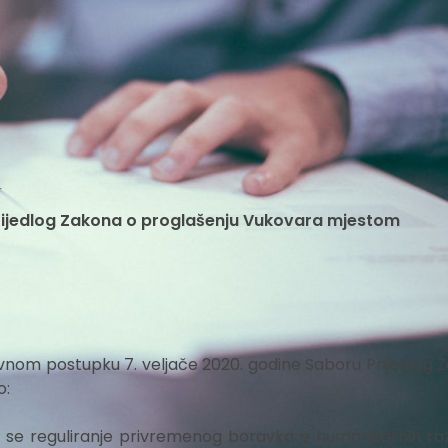
i
prijedlog Zakona o proglašenju Vukovara mjestom
vnom postupku 7. veljače 2020. godine Saboru Prijedlog 
o:
e reguliranje privremenog boravka iz humanitarnih ra