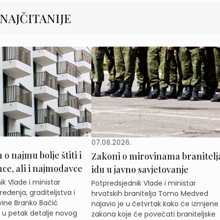
NAJČITANIJE
07.08.2026.
o najmu bolje štiti i
Zakoni o mirovinama branitelj
e, ali i najmodavce
idu u javno savjetovanje
k Vlade i ministar
Potpredsjednik Vlade i ministar
eđenja, graditeljstva i
hrvatskih branitelja Tomo Medved
ine Branko Bačić
najavio je u četvrtak kako će izmjene
e u petak detalje novog
zakona koje će povećati braniteljske