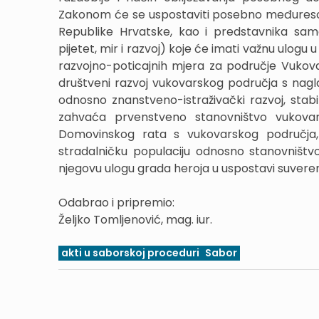
Zakonom će se uspostaviti posebno međuresorno
Republike Hrvatske, kao i predstavnika same
pijetet, mir i razvoj) koje će imati važnu ulogu
razvojno-poticajnih mjera za područje Vukovar
društveni razvoj vukovarskog područja s nagl
odnosno znanstveno-istraživački razvoj, stabi
zahvaća prvenstveno stanovništvo vukovars
Domovinskog rata s vukovarskog područja,
stradalničku populaciju odnosno stanovništ
njegovu ulogu grada heroja u uspostavi suvere
Odabrao i pripremio:
Željko Tomljenović, mag. iur.
akti u saborskoj proceduri
Sabor