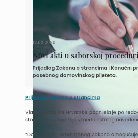
12.02.2020.
Novi akti u saborskoj procedur
Prijedlog Zakona o strancima i Konačni 
posebnog domovinskog pijeteta.
Prijedlog Zakona o strancima
Vlada Republike Hrvatske podnijela je po redo
strancima, u kojem je između ostalog naveden
“Donošenjem predloženog Zakona omogućuje s