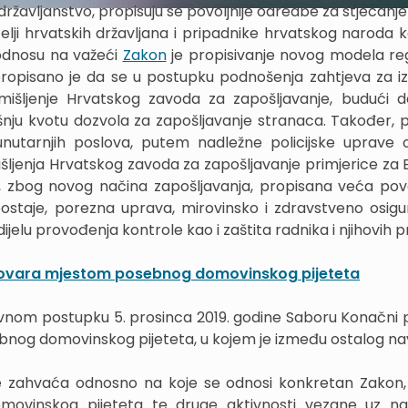
ržavljanstvo, propisuju se povoljnije odredbe za stjecanje
lji hrvatskih državljana i pripadnike hrvatskog naroda ko
 odnosu na važeći
Zakon
je propisivanje novog modela reg
propisano je da se u postupku podnošenja zahtjeva za i
mišljenje Hrvatskog zavoda za zapošljavanje, budući 
šnju kvotu dozvola za zapošljavanje stranaca. Također, p
unutarnjih poslova, putem nadležne policijske uprave
išljenja Hrvatskog zavoda za zapošljavanje primjerice za 
 je, zbog novog načina zapošljavanja, propisana veća po
ve/postaje, porezna uprava, mirovinsko i zdravstveno osigu
dijelu provođenja kontrole kao i zaštita radnika i njihovih p
ukovara mjestom posebnog domovinskog pijeteta
vnom postupku 5. prosinca 2019. godine Saboru Konačni p
nog domovinskog pijeteta, u kojem je između ostalog n
e zahvaća odnosno na koje se odnosi konkretan Zakon,
omovinskog pijeteta te druge aktivnosti vezane uz n