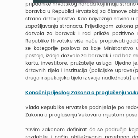
pripadnike hrvatskog naroda koji imaju strano d
boravka u Republici Hrvatskoj za članove obite
strano državljanstvo. Kao najvažnija novina u
zapošljavanja stranaca. Prijedlogom zakona 
dozvola za boravak i rad prilaže pozitivno 
Republike Hrvatske više neće propisivati godi
se kategorije poslova za koje Ministarstvo 
postaje, izdaje dozvole za boravak i rad bez m
kartu, investitore, pružatelje usluga. Ujedno
državnih tijela i institucija (policijske upra
druga inspekcijska tijela iz svoje nadležnosti) u 
Konačni prijedlog Zakona o proglašenju V
Vlada Republike Hrvatske podnijela je po redo
Zakona o proglašenju Vukovara mjestom poseb
“Ovim Zakonom definirat će se područje koj
razdoblje i način obilježavanja posebnog d