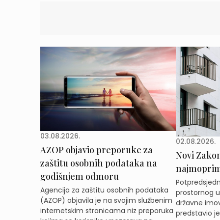
03.08.2026.
02.08.2026.
AZOP objavio preporuke za
Novi Zakon 
zaštitu osobnih podataka na
najmoprimc
godišnjem odmoru
Potpredsjedni
Agencija za zaštitu osobnih podataka
prostornog ur
(AZOP) objavila je na svojim službenim
državne imov
internetskim stranicama niz preporuka
predstavio j