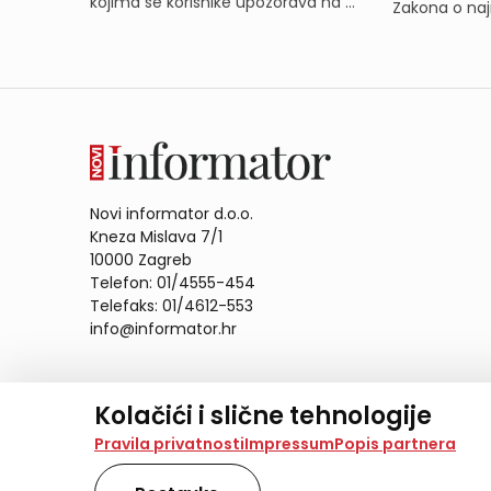
kojima se korisnike upozorava na ...
Zakona o naj
Novi informator d.o.o.
Kneza Mislava 7/1
10000 Zagreb
Telefon: 01/4555-454
Telefaks: 01/4612-553
info@informator.hr
PRATITE NAS:
Kolačići i slične tehnologije
Na našoj web stranici koristimo kolačiće i slične te
Pravila privatnosti
Impressum
Popis partnera
analiziramo promet na stranici te prikazujemo sadržaje
također koriste ove tehnologije.