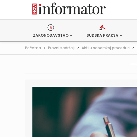
ZAKONODAVSTVO
SUDSKA PRAKSA
Početna
>
Pravni sadržaji
>
Akti u saborskoj proceduri
>