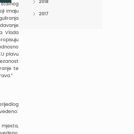
2018
 stalnog
ji imaju
2017
uliranja
zdavanje
da Vlada
ropisuju
 odnosno
EU plavu
vezanost
ranje te
rava.”
rijedlog
avedeno:
 mjesta,
avedeno.