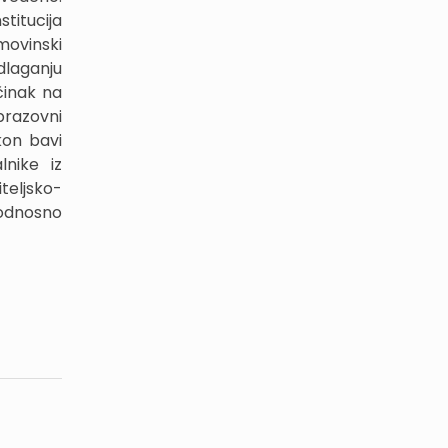
titucija
movinski
edlaganju
činak na
brazovni
kon bavi
lnike iz
eljsko-
 odnosno