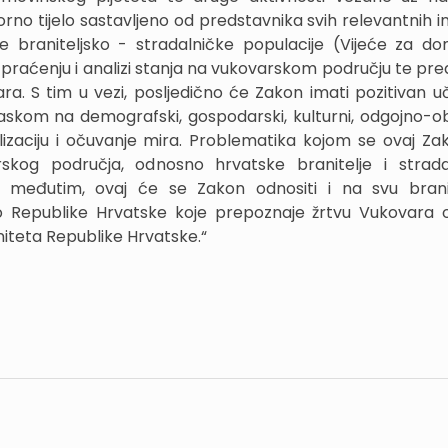
 tijelo sastavljeno od predstavnika svih relevantnih ins
 braniteljsko - stradalničke populacije (Vijeće za do
 u praćenju i analizi stanja na vukovarskom području te pr
a. S tim u vezi, posljedično će Zakon imati pozitivan u
askom na demografski, gospodarski, kulturni, odgojno-o
lizaciju i očuvanje mira. Problematika kojom se ovaj Za
kog područja, odnosno hrvatske branitelje i strada
 međutim, ovaj će se Zakon odnositi i na svu branit
vo Republike Hrvatske koje prepoznaje žrtvu Vukovara
niteta Republike Hrvatske.“