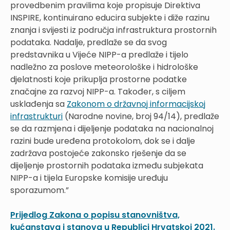
provedbenim pravilima koje propisuje Direktiva
INSPIRE, kontinuirano educira subjekte i diže razinu
znanja i svijesti iz područja infrastruktura prostornih
podataka. Nadalje, predlaže se da svog
predstavnika u Vijeće NIPP-a predlaže i tijelo
nadležno za poslove meteorološke i hidrološke
djelatnosti koje prikuplja prostorne podatke
značajne za razvoj NIPP-a. Također, s ciljem
usklađenja sa
Zakonom o državnoj informacijskoj
infrastrukturi
(Narodne novine, broj 94/14), predlaže
se da razmjena i dijeljenje podataka na nacionalnoj
razini bude uređena protokolom, dok se i dalje
zadržava postojeće zakonsko rješenje da se
dijeljenje prostornih podataka između subjekata
NIPP-a i tijela Europske komisije uređuju
sporazumom.”
Prijedlog Zakona o popisu stanovništva,
kućanstava i stanova u Republici Hrvatskoj 2021.