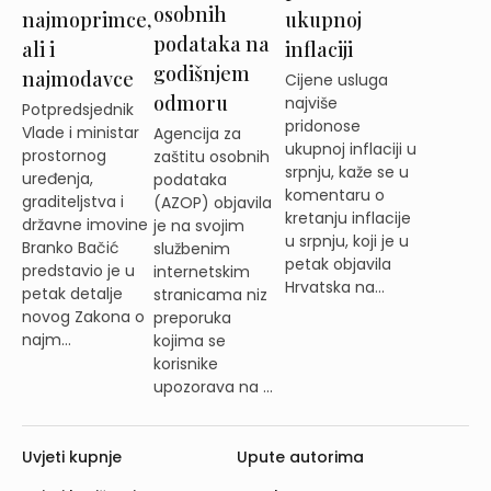
osobnih
najmoprimce,
ukupnoj
podataka na
ali i
inflaciji
godišnjem
najmodavce
Cijene usluga
odmoru
najviše
Potpredsjednik
pridonose
Vlade i ministar
Agencija za
ukupnoj inflaciji u
prostornog
zaštitu osobnih
srpnju, kaže se u
uređenja,
podataka
komentaru o
graditeljstva i
(AZOP) objavila
kretanju inflacije
državne imovine
je na svojim
u srpnju, koji je u
Branko Bačić
službenim
petak objavila
predstavio je u
internetskim
Hrvatska na...
petak detalje
stranicama niz
novog Zakona o
preporuka
najm...
kojima se
korisnike
upozorava na ...
Uvjeti kupnje
Upute autorima