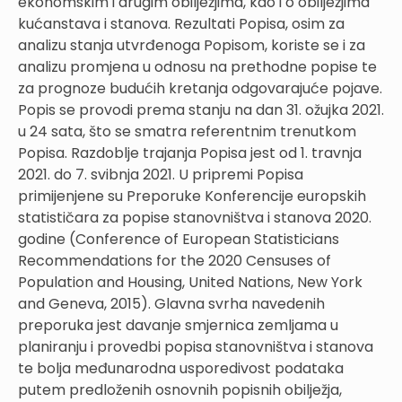
ekonomskim i drugim obilježjima, kao i o obilježjima
kućanstava i stanova. Rezultati Popisa, osim za
analizu stanja utvrđenoga Popisom, koriste se i za
analizu promjena u odnosu na prethodne popise te
za prognoze budućih kretanja odgovarajuće pojave.
Popis se provodi prema stanju na dan 31. ožujka 2021.
u 24 sata, što se smatra referentnim trenutkom
Popisa. Razdoblje trajanja Popisa jest od 1. travnja
2021. do 7. svibnja 2021. U pripremi Popisa
primijenjene su Preporuke Konferencije europskih
statističara za popise stanovništva i stanova 2020.
godine (Conference of European Statisticians
Recommendations for the 2020 Censuses of
Population and Housing, United Nations, New York
and Geneva, 2015). Glavna svrha navedenih
preporuka jest davanje smjernica zemljama u
planiranju i provedbi popisa stanovništva i stanova
te bolja međunarodna usporedivost podataka
putem predloženih osnovnih popisnih obilježja,