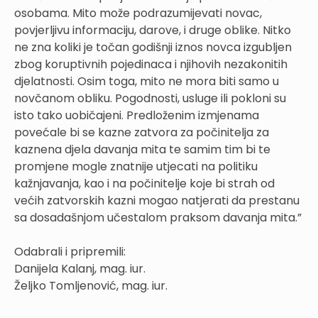
osobama. Mito može podrazumijevati novac,
povjerljivu informaciju, darove, i druge oblike. Nitko
ne zna koliki je točan godišnji iznos novca izgubljen
zbog koruptivnih pojedinaca i njihovih nezakonitih
djelatnosti. Osim toga, mito ne mora biti samo u
novčanom obliku. Pogodnosti, usluge ili pokloni su
isto tako uobičajeni. Predloženim izmjenama
povećale bi se kazne zatvora za počinitelja za
kaznena djela davanja mita te samim tim bi te
promjene mogle znatnije utjecati na politiku
kažnjavanja, kao i na počinitelje koje bi strah od
većih zatvorskih kazni mogao natjerati da prestanu
sa dosadašnjom učestalom praksom davanja mita.”
Odabrali i pripremili:
Danijela Kalanj, mag. iur.
Željko Tomljenović, mag. iur.