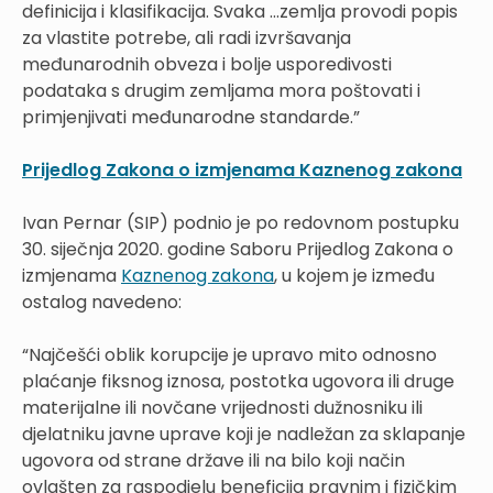
definicija i klasifikacija. Svaka ...zemlja provodi popis
za vlastite potrebe, ali radi izvršavanja
međunarodnih obveza i bolje usporedivosti
podataka s drugim zemljama mora poštovati i
primjenjivati međunarodne standarde.”
Prijedlog Zakona o izmjenama Kaznenog zakona
Ivan Pernar (SIP) podnio je po redovnom postupku
30. siječnja 2020. godine Saboru Prijedlog Zakona o
izmjenama
Kaznenog zakona
, u kojem je između
ostalog navedeno:
“Najčešći oblik korupcije je upravo mito odnosno
plaćanje fiksnog iznosa, postotka ugovora ili druge
materijalne ili novčane vrijednosti dužnosniku ili
djelatniku javne uprave koji je nadležan za sklapanje
ugovora od strane države ili na bilo koji način
ovlašten za raspodjelu beneficija pravnim i fizičkim