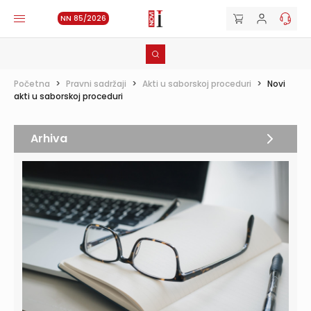
NN 85/2026
Početna
>
Pravni sadržaji
>
Akti u saborskoj proceduri
>
Novi
akti u saborskoj proceduri
Arhiva