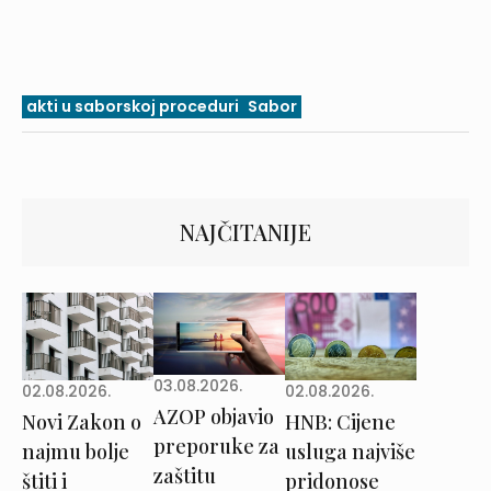
akti u saborskoj proceduri
Sabor
NAJČITANIJE
03.08.2026.
02.08.2026.
02.08.2026.
AZOP objavio
Novi Zakon o
HNB: Cijene
preporuke za
najmu bolje
usluga najviše
zaštitu
štiti i
pridonose