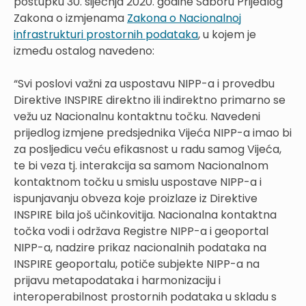
postupku 30. siječnja 2020. godine Saboru Prijedlog
Zakona o izmjenama
Zakona o Nacionalnoj
infrastrukturi prostornih podataka
, u kojem je
između ostalog navedeno:
“Svi poslovi važni za uspostavu NIPP-a i provedbu
Direktive INSPIRE direktno ili indirektno primarno se
vežu uz Nacionalnu kontaktnu točku. Navedeni
prijedlog izmjene predsjednika Vijeća NIPP-a imao bi
za posljedicu veću efikasnost u radu samog Vijeća,
te bi veza tj. interakcija sa samom Nacionalnom
kontaktnom točku u smislu uspostave NIPP-a i
ispunjavanju obveza koje proizlaze iz Direktive
INSPIRE bila još učinkovitija. Nacionalna kontaktna
točka vodi i održava Registre NIPP-a i geoportal
NIPP-a, nadzire prikaz nacionalnih podataka na
INSPIRE geoportalu, potiče subjekte NIPP-a na
prijavu metapodataka i harmonizaciju i
interoperabilnost prostornih podataka u skladu s